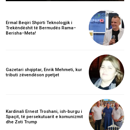
Ermal Beqiri Shpirti Teknologjik i
Trekëndëshit të Bermudës Rama–
Berisha–Meta!
Gazetari shqiptar, Enrik Mehmeti, kur
tributi zëvendëson pyetjet
Kardinali Ernest Troshani, ish-burgu i
Spaçit, të persekutuarit e komunizmit
dhe Zoti Trump