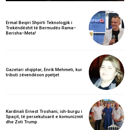
Ermal Beqiri Shpirti Teknologjik i
Trekëndëshit të Bermudës Rama–
Berisha–Meta!
Gazetari shqiptar, Enrik Mehmeti, kur
tributi zëvendëson pyetjet
Kardinali Ernest Troshani, ish-burgu i
Spaçit, të persekutuarit e komunizmit
dhe Zoti Trump