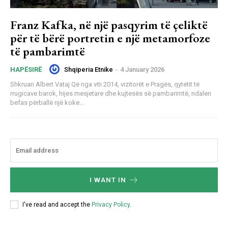
Franz Kafka, në një pasqyrim të çeliktë
për të bërë portretin e një metamorfoze
të pambarimtë
Shqiperia Etnike
-
4 January 2026
HAPËSIRË
Shkruan Albert Vataj Që nga viti 2014, vizitorët e Pragës, qytetit të
rrugicave barok, hijes mesjetare dhe kujtesës së pambarimtë, ndalen
befas përballë një koke...
I WANT IN
I've read and accept the
Privacy Policy
.