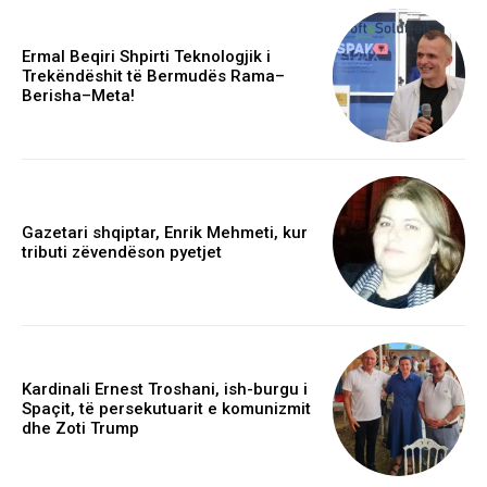
Ermal Beqiri Shpirti Teknologjik i
Trekëndëshit të Bermudës Rama–
Berisha–Meta!
Gazetari shqiptar, Enrik Mehmeti, kur
tributi zëvendëson pyetjet
Kardinali Ernest Troshani, ish-burgu i
Spaçit, të persekutuarit e komunizmit
dhe Zoti Trump