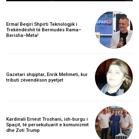
Ermal Beqiri Shpirti Teknologjik i
Trekëndëshit të Bermudës Rama–
Berisha–Meta!
Gazetari shqiptar, Enrik Mehmeti, kur
tributi zëvendëson pyetjet
Kardinali Ernest Troshani, ish-burgu i
Spaçit, të persekutuarit e komunizmit
dhe Zoti Trump