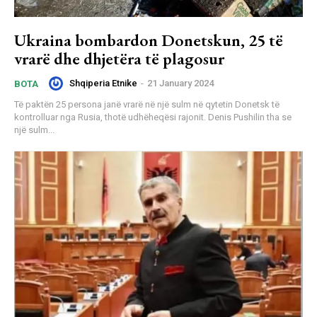
Ukraina bombardon Donetskun, 25 të
vrarë dhe dhjetëra të plagosur
Shqiperia Etnike
-
21 January 2024
BOTA
Të paktën 25 persona janë vrarë në një sulm në qytetin Donetsk të
kontrolluar nga Rusia, thotë udhëheqësi rajonit. Denis Pushilin tha se
një sulm...