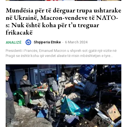
Mundësia për të dërguar trupa ushtarake
në Ukrainë, Macron-vendeve të NATO-
s: Nuk është koha për t’u treguar
frikacakë
Shqiperia Etnike
-
6 March 2024
ANALIZË
Presidenti i Francës, Emanuel Macron u shpreh sot gjatë një vizite në
Pragë se është koha që vendet aleate të rrisin mbështetjen e tyre...