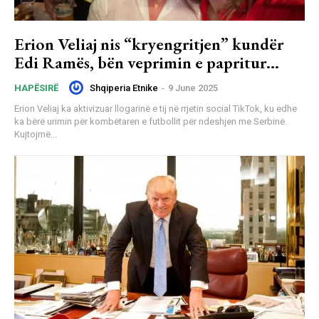
Erion Veliaj nis “kryengritjen” kundër
Edi Ramës, bën veprimin e papritur…
Shqiperia Etnike
-
9 June 2025
HAPËSIRË
Erion Veliaj ka aktivizuar llogarinë e tij në rrjetin social TikTok, ku edhe
ka bërë urimin për kombëtaren e futbollit për ndeshjen me Serbinë.
Kujtojmë...