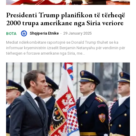
Presidenti Trump planifikon të tërheqë
2000 trupa amerikane nga Siria veriore
Shqiperia Etnike
-
29 January 2025
BOTA
Mediat ndërkombëtare raportojnë se Donald Trump thuhet se ka
informuar kryeministrin izraelit Benjamin Netanyahu për vendimin për
tërheqjen e forcave amerikane nga Siria, me...