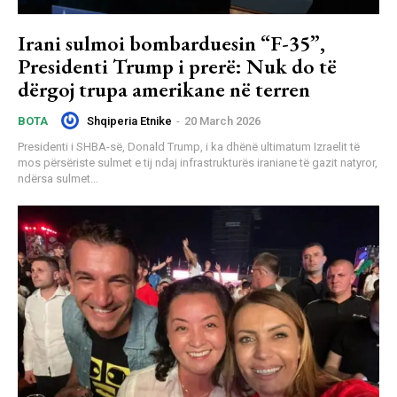
Irani sulmoi bombarduesin “F-35”,
Presidenti Trump i prerë: Nuk do të
dërgoj trupa amerikane në terren
Shqiperia Etnike
-
20 March 2026
BOTA
Presidenti i SHBA-së, Donald Trump, i ka dhënë ultimatum Izraelit të
mos përsëriste sulmet e tij ndaj infrastrukturës iraniane të gazit natyror,
ndërsa sulmet...