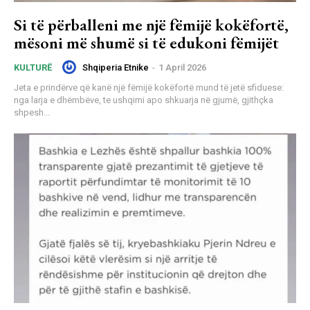
Si të përballeni me një fëmijë kokëfortë,
mësoni më shumë si të edukoni fëmijët
Shqiperia Etnike
-
1 April 2026
KULTURË
Jeta e prindërve që kanë një fëmijë kokëfortë mund të jetë sfiduese:
nga larja e dhëmbëve, te ushqimi apo shkuarja në gjumë, gjithçka
shpesh...