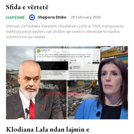
Sfida e vërtetë
Shqiperia Etnike
-
28 February 2026
HAPËSIRË
Shkruan Zef Ndreka Vlerësimi i Bashkisë Lezhë si 100% transparente
është pa asnjë dyshim, një zhvillim që meriton vëmendje të madhe,
sidomos në një realitet...
Klodiana Lala ndan lajmin e