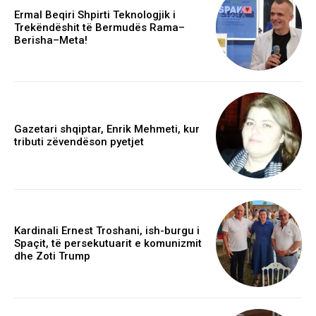
Ermal Beqiri Shpirti Teknologjik i
Trekëndëshit të Bermudës Rama–
Berisha–Meta!
Gazetari shqiptar, Enrik Mehmeti, kur
tributi zëvendëson pyetjet
Kardinali Ernest Troshani, ish-burgu i
Spaçit, të persekutuarit e komunizmit
dhe Zoti Trump