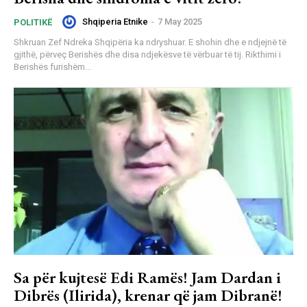
Shqiperia Etnike
-
7 May 2025
POLITIKË
Shkruan Zef Ndreka Shqipëria ka ndryshuar. E shohin dhe e ndjejnë të
gjithë, përveç Berishës dhe disa ndjekësve të vërbuar të tij. Rikthimi i
Berishës furishëm...
Sa për kujtesë Edi Ramës! Jam Dardan i
Dibrës (Ilirida), krenar që jam Dibranë!