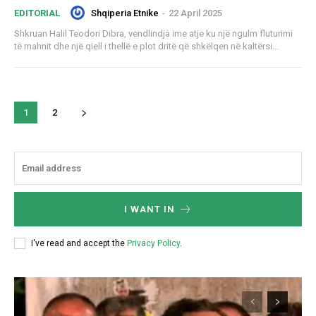
Shqiperia Etnike
-
22 April 2025
EDITORIAL
Shkruan Halil Teodori Dibra, vendlindja ime atje ku një ngulm fluturimi
të mahnit dhe një qiell i thellë e plot dritë që shkëlqen në kaltërsi...
1
2
I WANT IN
I've read and accept the
Privacy Policy
.