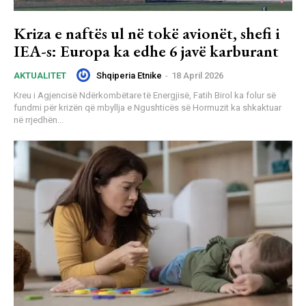
Kriza e naftës ul në tokë avionët, shefi i
IEA-s: Europa ka edhe 6 javë karburant
Shqiperia Etnike
-
18 April 2026
AKTUALITET
Kreu i Agjencisë Ndërkombëtare të Energjisë, Fatih Birol ka folur së
fundmi për krizën që mbyllja e Ngushticës së Hormuzit ka shkaktuar
në rrjedhën...