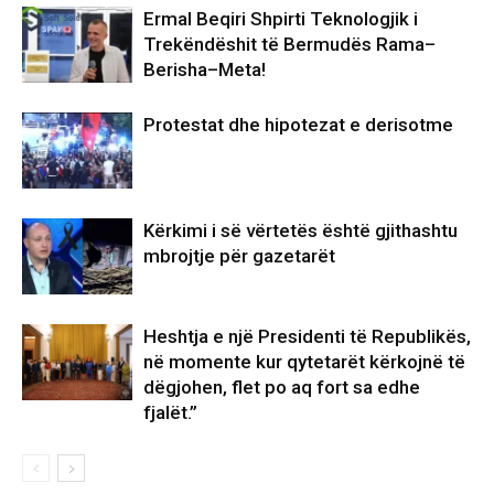
Ermal Beqiri Shpirti Teknologjik i
Trekëndëshit të Bermudës Rama–
Berisha–Meta!
Protestat dhe hipotezat e derisotme
Kërkimi i së vërtetës është gjithashtu
mbrojtje për gazetarët
Heshtja e një Presidenti të Republikës,
në momente kur qytetarët kërkojnë të
dëgjohen, flet po aq fort sa edhe
fjalët.”