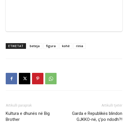
ETIKETAT
beteja
figura
kohë
rinia
Artikulli paraprak
Artikulli tjetër
Kultura e dhunës në Big
Garda e Republikës blindon
Brother
GJKKO-në, ç’po ndodh?!