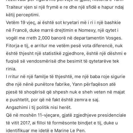
Traiteur vjen si një frymë e re dhe një sfidë e hapur ndaj
këtij perceptimi.
Vetëm 19 vjeç, ai është sot kryetari më i ri i një bashkie
në Francë, duke marrë drejtimin e Nomexy, një qytet i
vogël me rreth 2,000 banorë në departamentin Vosges.
Fitorja e tij, e arritur me vetëm pesë vota diferencë, nuk
është thjesht një statistikë zgjedhore, është një dëshmi e
fuqisë së vendosmërisë dhe besimit të qytetarëve tek
rinia.
I rritur në një familje të thjeshtë, me një baba roje sigurie
dhe një nënë punëtore fabrike, Yann përfaqëson atë
pjesë të shoqërisë që shpesh nuk e sheh veten në majat
e pushtetit, por që në fakt është zemra e saj.
Angazhimi i tij politik nisi herët.
Që në moshën 11-vjeçare, gjatë zgjedhjeve presidenciale
të vitit 2017, ai filloi të formësonte bindjet e tij, duke u
identifikuar me idetë e Marine Le Pen.