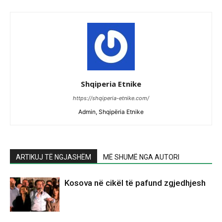
Shqiperia Etnike
https://shqiperia-etnike.com/
Admin, Shqipëria Etnike
ARTIKUJ TË NGJASHËM
MË SHUMË NGA AUTORI
Kosova në cikël të pafund zgjedhjesh