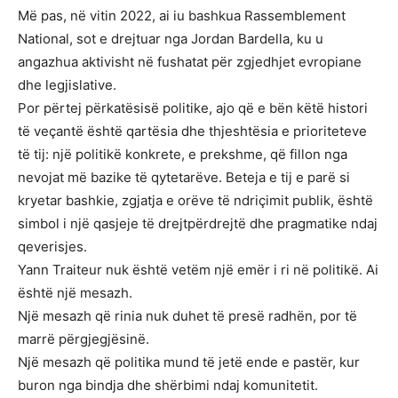
Më pas, në vitin 2022, ai iu bashkua Rassemblement
National, sot e drejtuar nga Jordan Bardella, ku u
angazhua aktivisht në fushatat për zgjedhjet evropiane
dhe legjislative.
Por përtej përkatësisë politike, ajo që e bën këtë histori
të veçantë është qartësia dhe thjeshtësia e prioriteteve
të tij: një politikë konkrete, e prekshme, që fillon nga
nevojat më bazike të qytetarëve. Beteja e tij e parë si
kryetar bashkie, zgjatja e orëve të ndriçimit publik, është
simbol i një qasjeje të drejtpërdrejtë dhe pragmatike ndaj
qeverisjes.
Yann Traiteur nuk është vetëm një emër i ri në politikë. Ai
është një mesazh.
Një mesazh që rinia nuk duhet të presë radhën, por të
marrë përgjegjësinë.
Një mesazh që politika mund të jetë ende e pastër, kur
buron nga bindja dhe shërbimi ndaj komunitetit.