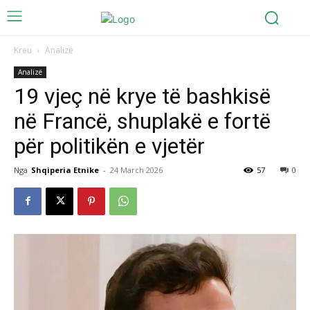
Kreu
Analizë
Analizë
19 vjeç në krye të bashkisë
në Francë, shuplakë e fortë
për politikën e vjetër
Nga
Shqiperia Etnike
-
24 March 2026
57
0