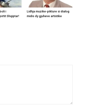
oli i
Lidhja muzike-pikture si dialog
rtit Shqiptar!
midis dy gjuheve artistike