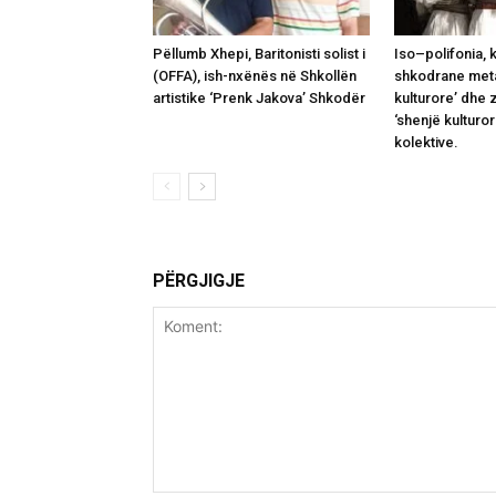
Pëllumb Xhepi, Baritonisti solist i
Iso–polifonia, 
(OFFA), ish-nxënës në Shkollën
shkodrane meta
artistike ‘Prenk Jakova’ Shkodër
kulturore’ dhe z
‘shenjë kulturor
kolektive.
PËRGJIGJE