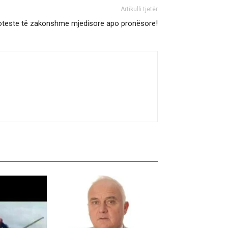
Artikulli tjetër
proteste të zakonshme mjedisore apo pronësore!