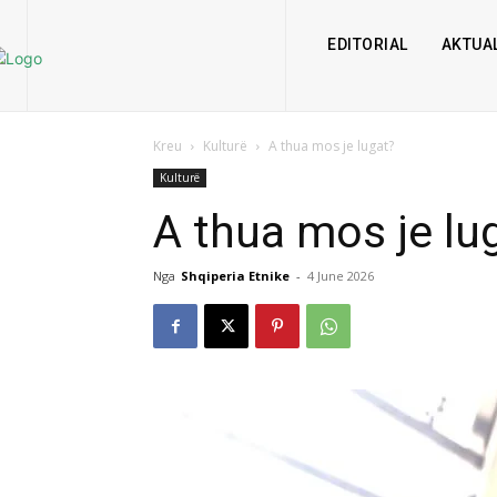
EDITORIAL
AKTUAL
Kreu
Kulturë
A thua mos je lugat?
Kulturë
A thua mos je lu
Nga
Shqiperia Etnike
-
4 June 2026