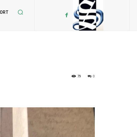
ORT
79
0