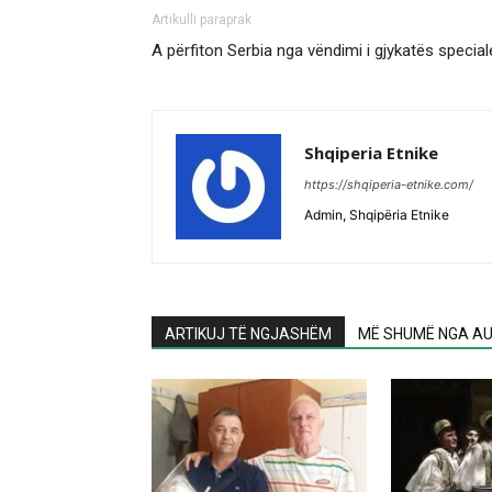
Artikulli paraprak
A përfiton Serbia nga vëndimi i gjykatës specia
Shqiperia Etnike
https://shqiperia-etnike.com/
Admin, Shqipëria Etnike
ARTIKUJ TË NGJASHËM
MË SHUMË NGA AU