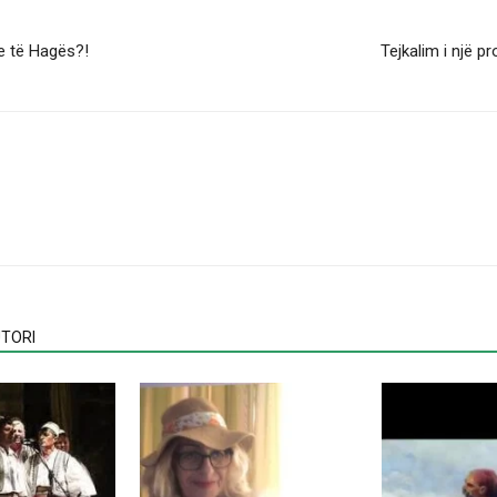
le të Hagës?!
Tejkalim i një 
TORI