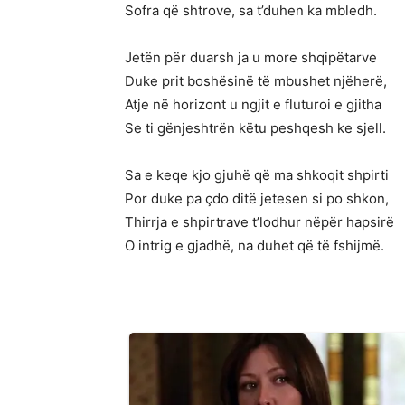
Sofra që shtrove, sa t’duhen ka mbledh.
Jetën për duarsh ja u more shqipëtarve
Duke prit boshësinë të mbushet njëherë,
Atje në horizont u ngjit e fluturoi e gjitha
Se ti gënjeshtrën këtu peshqesh ke sjell.
Sa e keqe kjo gjuhë që ma shkoqit shpirti
Por duke pa çdo ditë jetesen si po shkon,
Thirrja e shpirtrave t’lodhur nëpër hapsirë
O intrig e gjadhë, na duhet që të fshijmë.