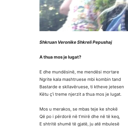
Shkruan Veronike Shkreli Pepushaj
A thua mos je lugat?
E dhe mundësinë, me mendësi mortare
Ngrite kala mashtruese mbi kombin tand
Bastarde e skllavëruese, ti ktheve jetesen
Këtu ç’i treme njerzit a thua mos je lugat.
Mos u merakos, se mbas teje ke shokë
Që po i përdorë në t’mirë dhe në të keq,
E shtritë shumë të gjatë, ju atë mbulesë