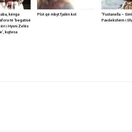
kaba, kënga
Plot që mbyt fjalën kot
“Fustanella – Simb
fora të ‘begatisë
Pavdekshëm i Shpi
ëri i Hysni Zelës
e’, kujtesa