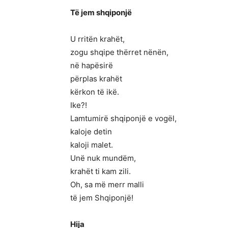
Të jem shqiponjë
U rritën krahët,
zogu shqipe thërret nënën,
në hapësirë
përplas krahët
kërkon të ikë.
Ike?!
Lamtumirë shqiponjë e vogël,
kaloje detin
kaloji malet.
Unë nuk mundëm,
krahët ti kam zili.
Oh, sa më merr malli
të jem Shqiponjë!
Hija