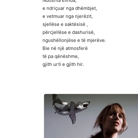
Ndoshta Elinda,
e ndriçuar nga dhëmbjet,
e vetmuar nga njerëzit,
sjellëse e saktësisë ,
përcjellëse e dashurisë,
ngushëllonjëse e të mjerëve.
Bie në një atmosferë
të pa qënëshme,
gjith urti e gjith hir.