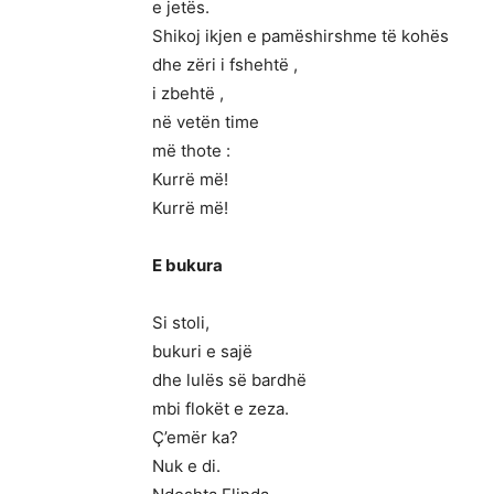
e jetës.
Shikoj ikjen e pamëshirshme të kohës
dhe zëri i fshehtë ,
i zbehtë ,
në vetën time
më thote :
Kurrë më!
Kurrë më!
E bukura
Si stoli,
bukuri e sajë
dhe lulës së bardhë
mbi flokët e zeza.
Ç’emër ka?
Nuk e di.