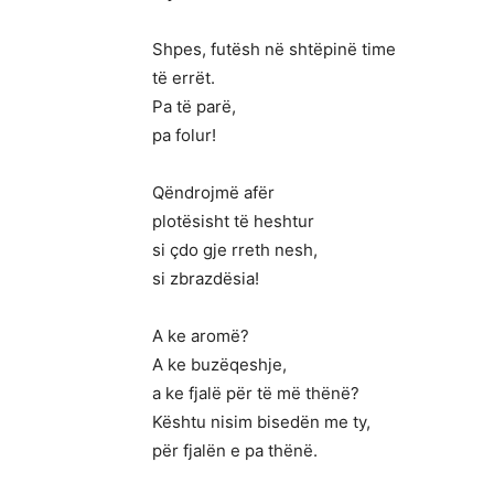
Shpes, futësh në shtëpinë time
të errët.
Pa të parë,
pa folur!
Qëndrojmë afër
plotësisht të heshtur
si çdo gje rreth nesh,
si zbrazdësia!
A ke aromë?
A ke buzëqeshje,
a ke fjalë për të më thënë?
Kështu nisim bisedën me ty,
për fjalën e pa thënë.