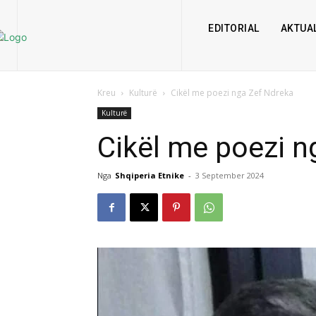
EDITORIAL
AKTUAL
Kreu
Kulturë
Cikël me poezi nga Zef Ndreka
Kulturë
Cikël me poezi n
Nga
Shqiperia Etnike
-
3 September 2024