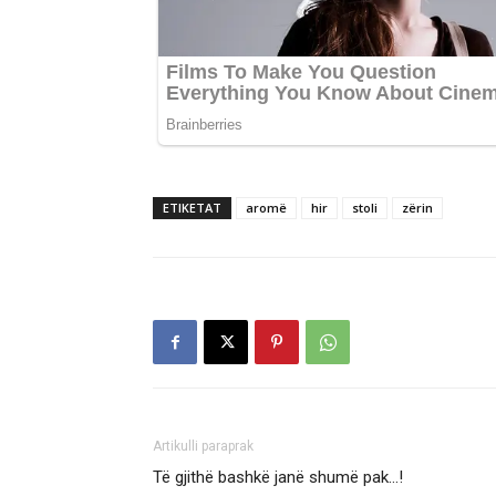
ETIKETAT
aromë
hir
stoli
zërin
Artikulli paraprak
Të gjithë bashkë janë shumë pak…!