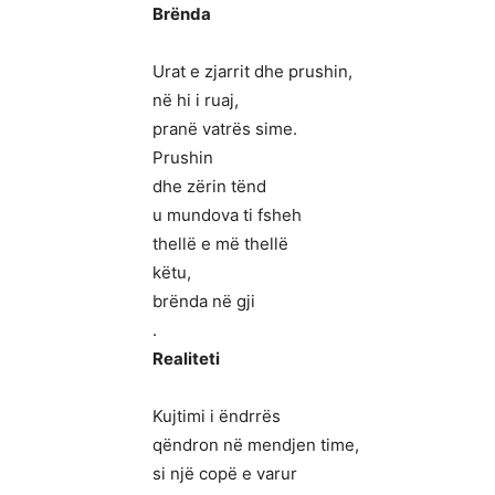
Brënda
Urat e zjarrit dhe prushin,
në hi i ruaj,
pranë vatrës sime.
Prushin
dhe zërin tënd
u mundova ti fsheh
thellë e më thellë
këtu,
brënda në gji
.
Realiteti
Kujtimi i ëndrrës
qëndron në mendjen time,
si një copë e varur