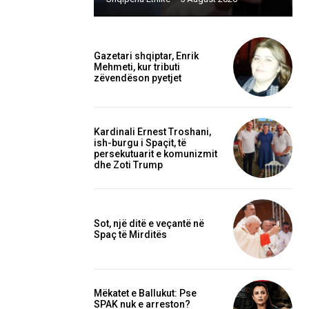
Gazetari shqiptar, Enrik
Mehmeti, kur tributi
zëvendëson pyetjet
Kardinali Ernest Troshani,
ish-burgu i Spaçit, të
persekutuarit e komunizmit
dhe Zoti Trump
Sot, një ditë e veçantë në
Spaç të Mirditës
Mëkatet e Ballukut: Pse
SPAK nuk e arreston?