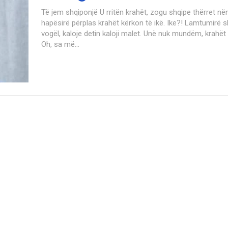
Të jem shqiponjë U rritën krahët, zogu shqipe thërret nënën, në
hapësirë përplas krahët kërkon të ikë. Ike?! Lamtumirë s
vogël, kaloje detin kaloji malet. Unë nuk mundëm, krahët t
Oh, sa më...