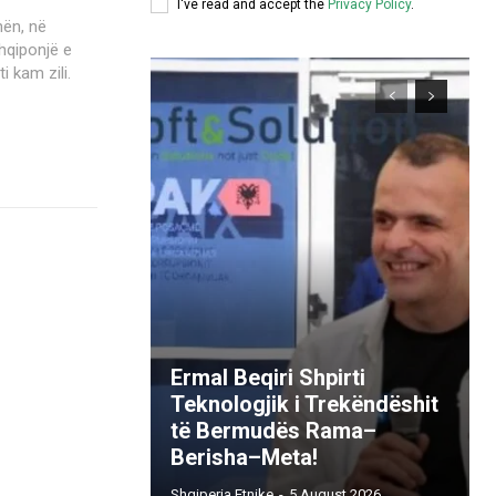
I've read and accept the
Privacy Policy
.
hqiponjë e
i kam zili.
Ermal Beqiri Shpirti
Teknologjik i Trekëndëshit
të Bermudës Rama–
Berisha–Meta!
Shqiperia Etnike
-
5 August 2026