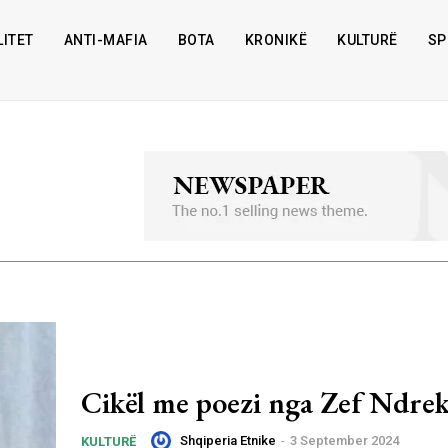
ITET
ANTI-MAFIA
BOTA
KRONIKË
KULTURË
SP
Cikël me poezi nga Zef Ndre
Shqiperia Etnike
-
3 September 2024
KULTURË