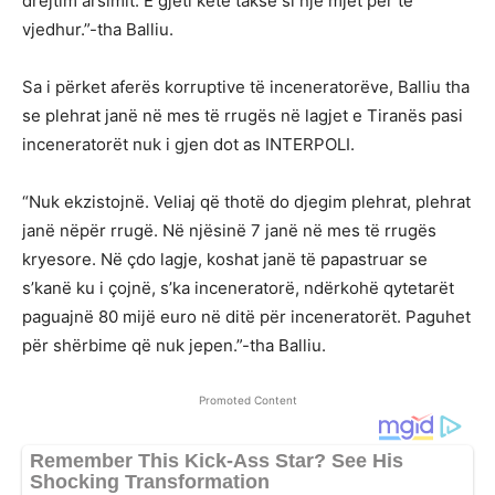
drejtim arsimit. E gjeti këtë taksë si një mjet për të
vjedhur.”-tha Balliu.
Sa i përket aferës korruptive të inceneratorëve, Balliu tha
se plehrat janë në mes të rrugës në lagjet e Tiranës pasi
inceneratorët nuk i gjen dot as INTERPOLI.
“Nuk ekzistojnë. Veliaj që thotë do djegim plehrat, plehrat
janë nëpër rrugë. Në njësinë 7 janë në mes të rrugës
kryesore. Në çdo lagje, koshat janë të papastruar se
s’kanë ku i çojnë, s’ka inceneratorë, ndërkohë qytetarët
paguajnë 80 mijë euro në ditë për inceneratorët. Paguhet
për shërbime që nuk jepen.”-tha Balliu.
Promoted Content