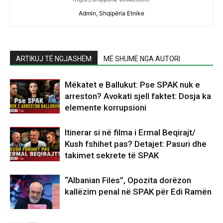
Admin, Shqipëria Etnike
ARTIKUJ TË NGJASHËM
MË SHUMË NGA AUTORI
Mëkatet e Ballukut: Pse SPAK nuk e
arreston? Avokati sjell faktet: Dosja ka
elemente korrupsioni
Itinerar si në filma i Ermal Beqirajt/
Kush fshihet pas? Detajet: Pasuri dhe
takimet sekrete të SPAK
“Albanian Files”, Opozita dorëzon
kallëzim penal në SPAK për Edi Ramën