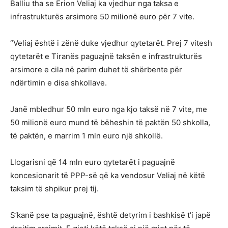
Balliu tha se Erion Veliaj ka vjedhur nga taksa e
infrastrukturës arsimore 50 milionë euro për 7 vite.
“Veliaj është i zënë duke vjedhur qytetarët. Prej 7 vitesh
qytetarët e Tiranës paguajnë taksën e infrastrukturës
arsimore e cila në parim duhet të shërbente për
ndërtimin e disa shkollave.
Janë mbledhur 50 mln euro nga kjo taksë në 7 vite, me
50 milionë euro mund të bëheshin të paktën 50 shkolla,
të paktën, e marrim 1 mln euro një shkollë.
Llogarisni që 14 mln euro qytetarët i paguajnë
koncesionarit të PPP-së që ka vendosur Veliaj në këtë
taksim të shpikur prej tij.
S’kanë pse ta paguajnë, është detyrim i bashkisë t’i japë