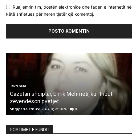
Ruaj emrin tim, postën elektronike dhe faqen e internetit në
këtë shfletues për herën tjetër që komentoj.
KRYESORE
ë
Gazetari shqiptar, Enrik Mehmeti, kur tributi
K
zëvendëson pyetjet
Shqiperia Etnike
-
4 August 2026
0
S
POSTIMET E FUNDIT