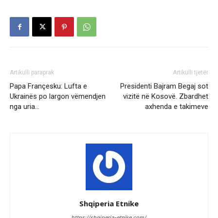
Artikulli paraprak
Artikulli tjetër
Papa Françesku: Lufta e
Presidenti Bajram Begaj sot
Ukrainës po largon vëmendjen
vizitë në Kosovë. Zbardhet
nga uria…
axhenda e takimeve
Shqiperia Etnike
https://shqiperia-etnike.com/