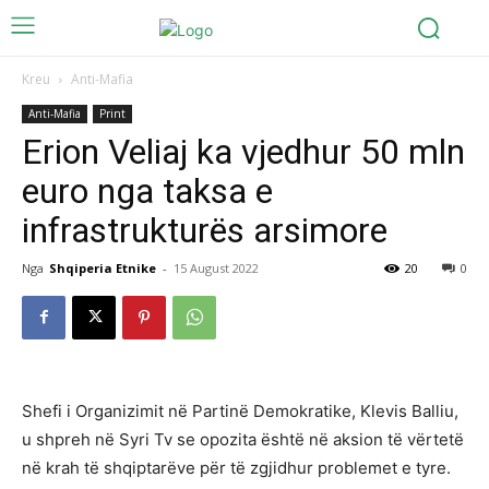
Kreu
Anti-Mafia
Anti-Mafia
Print
Erion Veliaj ka vjedhur 50 mln
euro nga taksa e
infrastrukturës arsimore
Nga
Shqiperia Etnike
-
15 August 2022
20
0
Shefi i Organizimit në Partinë Demokratike, Klevis Balliu,
u shpreh në Syri Tv se opozita është në aksion të vërtetë
në krah të shqiptarëve për të zgjidhur problemet e tyre.