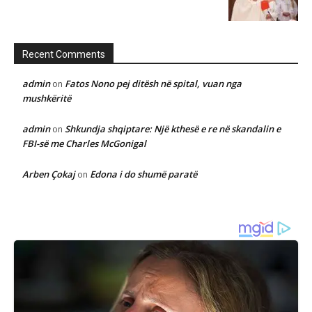
Recent Comments
admin
Fatos Nono pej ditësh në spital, vuan nga
on
mushkëritë
admin
Shkundja shqiptare: Një kthesë e re në skandalin e
on
FBI-së me Charles McGonigal
Arben Çokaj
Edona i do shumë paratë
on