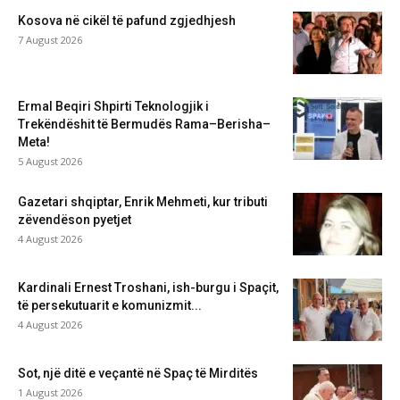
Kosova në cikël të pafund zgjedhjesh
7 August 2026
Ermal Beqiri Shpirti Teknologjik i
Trekëndëshit të Bermudës Rama–Berisha–
Meta!
5 August 2026
Gazetari shqiptar, Enrik Mehmeti, kur tributi
zëvendëson pyetjet
4 August 2026
Kardinali Ernest Troshani, ish-burgu i Spaçit,
të persekutuarit e komunizmit...
4 August 2026
Sot, një ditë e veçantë në Spaç të Mirditës
1 August 2026