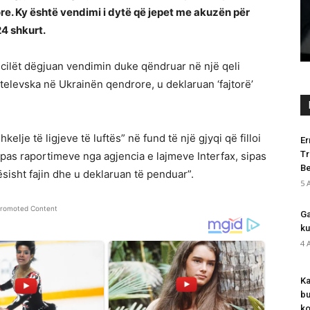
Trekëndëshit të Bermudës Rama–
re. Ky është vendimi i dytë që jepet me akuzën për
Berisha–Meta!
24 shkurt.
Shqiperia Etnike
-
5 August 2026
0
 cilët dëgjuan vendimin duke qëndruar në një qeli
televska në Ukrainën qendrore, u deklaruan ‘fajtorë’
elje të ligjeve të luftës” në fund të një gjyqi që filloi
Er
Tr
ipas raportimeve nga agjencia e lajmeve Interfax, sipas
Be
ësisht fajin dhe u deklaruan të penduar”.
5 
romoted Content
Ga
ku
4 
Ka
bu
ko