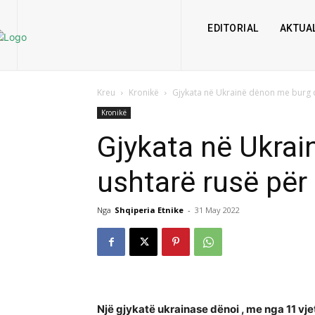
EDITORIAL
AKTUAL
Kreu
Kronikë
Gjykata në Ukrainë dënon me burg d
Kronikë
Gjykata në Ukra
ushtarë rusë për 
Nga
Shqiperia Etnike
-
31 May 2022
Një gjykatë ukrainase dënoi , me nga 11 vje