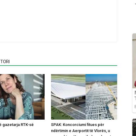
TORI
ë gazetarja RTK-së
SPAK: Koncorciumi fitues për
ndërtimin e Aerportit të Vlorës, u