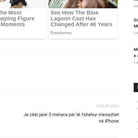
4 
So
Mi
1 
Më
e 
1 
Artikulli tjetër
Ja cilat janë 3 mënyra për të fshehur mesazhet
në iPhone