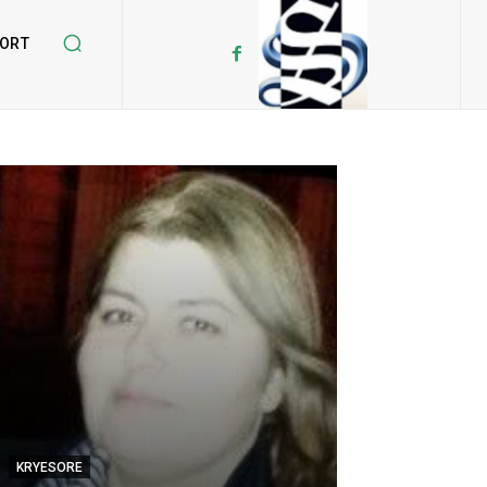
ORT
HAPËSIRË
KRYESORE
Kardinali Erne