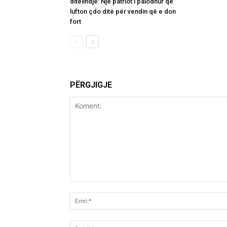
ditëlindje: Një patriot i palodhur që
lufton çdo ditë për vendin që e don
fort
PËRGJIGJE