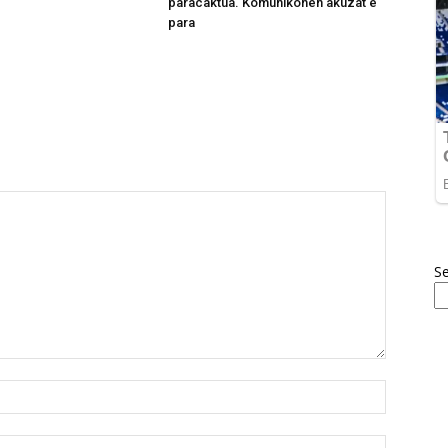
paracaktua. Komunikohen akuzat e
para
S