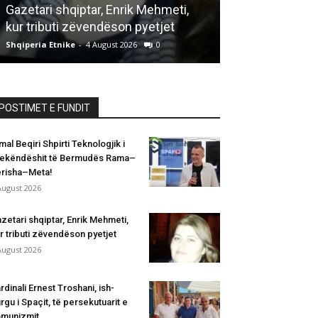
Gazetari shqiptar, Enrik Mehmeti,
i Spaçit, të pe
kur tributi zëvendëson pyetjet
komunizmit dh
Shqiperia Etnike
-
4 August 2026
0
Shqiperia Etnike
-
POSTIMET E FUNDIT
mal Beqiri Shpirti Teknologjik i
ekëndëshit të Bermudës Rama–
risha–Meta!
August 2026
zetari shqiptar, Enrik Mehmeti,
r tributi zëvendëson pyetjet
August 2026
rdinali Ernest Troshani, ish-
rgu i Spaçit, të persekutuarit e
munizmit...