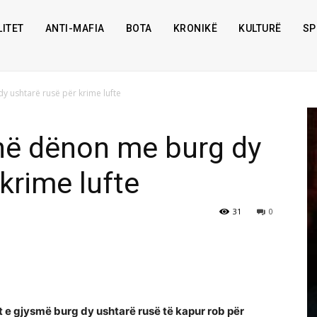
ITET
ANTI-MAFIA
BOTA
KRONIKË
KULTURË
SP
y ushtarë rusë për krime lufte
inë dënon me burg dy
krime lufte
31
0
ANALIZË
Ermal Beqiri Shpirti Teknologjik i
t e gjysmë burg dy ushtarë rusë të kapur rob për