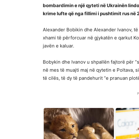
bombardimin e një qyteti në Ukrainën lindo
krime lufte që nga fillimi i pushtimit rus në 
Alexander Bobikin dhe Alexander Ivanov, të
xhami të përforcuar në gjykatën e qarkut Ko
javën e kaluar.
Bobykin dhe Ivanov u shpallën fajtorë për “shk
në mes të muajti maj në qytetin e Poltava, s
të cilës, të dy të pandehurit “e pranuan plot
P