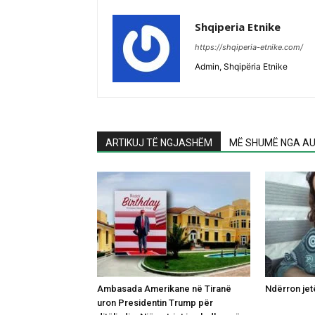
Shqiperia Etnike
https://shqiperia-etnike.com/
Admin, Shqipëria Etnike
ARTIKUJ TË NGJASHËM
MË SHUMË NGA AU
Ambasada Amerikane në Tiranë
Ndërron jet
uron Presidentin Trump për