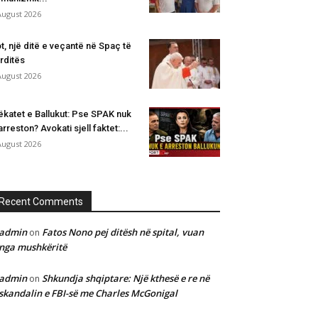
August 2026
t, një ditë e veçantë në Spaç të
rditës
August 2026
katet e Ballukut: Pse SPAK nuk
arreston? Avokati sjell faktet:...
August 2026
Recent Comments
admin
Fatos Nono pej ditësh në spital, vuan
on
nga mushkëritë
admin
Shkundja shqiptare: Një kthesë e re në
on
skandalin e FBI-së me Charles McGonigal