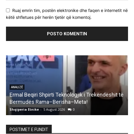
Ruaj emrin tim, postën elektronike dhe faqen e internetit në
këtë shfletues për herën tjetër që komentoj.
ANALIZË
Ermal Beqiri Shpirti Teknologjik i Trekëndëshit të
G
Bermudës Rama–Berisha–Meta!
Shqiperia Etnike
-
5 August 2026
0
S
POSTIMET E FUNDIT