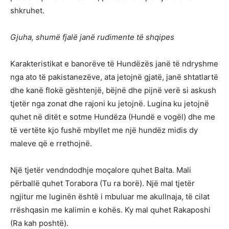
shkruhet.
Gjuha, shumë fjalë janë rudimente të shqipes
Karakteristikat e banorëve të Hundëzës janë të ndryshme
nga ato të pakistanezëve, ata jetojnë gjatë, janë shtatlartë
dhe kanë flokë gështenjë, bëjnë dhe pijnë verë si askush
tjetër nga zonat dhe rajoni ku jetojnë. Lugina ku jetojnë
quhet në ditët e sotme Hundëza (Hundë e vogël) dhe me
të vertëte kjo fushë mbyllet me një hundëz midis dy
maleve që e rrethojnë.
Një tjetër vendndodhje moçalore quhet Balta. Mali
përballë quhet Torabora (Tu ra borë). Një mal tjetër
ngjitur me luginën është i mbuluar me akullnaja, të cilat
rrëshqasin me kalimin e kohës. Ky mal quhet Rakaposhi
(Ra kah poshtë).