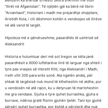
Bellushit ka shkruar Ernesto Skura shkrimin me titull
“Ilirët në Afganistan”. Të njëjtën gjë ka bërë në librin
“Arvanitasit”, historiani i madh me prejardhje shqiptare,
Aristidh Kola, i cili dëshmon kohën e vendosjes së ilirëve
në atë vend të largët.
Hipoteza më e qëndrueshme, pasardhës të ushtrisë së
Aleksandrit
Historia e hulumtuar deri më sot tregon se këta janë
pasardhësit e 6000 luftëtarëve ilirë të larguar nga shteti i
tyre pas vrasjes së mbretit Kliti, nga Aleksandri i Madh,
rreth vitit 300 para erës sonë. Ata ngelën andej, për
shkak të largësisë nuk mund të ktheheshin në atdhe, por
u vendosën në atë rajon, ku u detyruan të martoheshin
me gra vendase. Gjuha e tyre quhet burrashka, gjuha e
burrave, ndërsa gratë flisnin gjuhën tjetër. Tani kjo gjuhë
përsëri quhet burrashka, por është e përzjerë dhe nuk