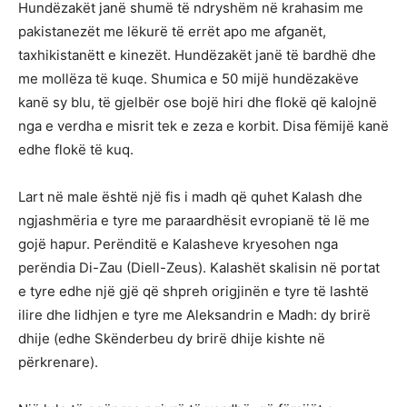
Hundëzakët janë shumë të ndryshëm në krahasim me
pakistanezët me lëkurë të errët apo me afganët,
taxhikistanëtt e kinezët. Hundëzakët janë të bardhë dhe
me mollëza të kuqe. Shumica e 50 mijë hundëzakëve
kanë sy blu, të gjelbër ose bojë hiri dhe flokë që kalojnë
nga e verdha e misrit tek e zeza e korbit. Disa fëmijë kanë
edhe flokë të kuq.
Lart në male është një fis i madh që quhet Kalash dhe
ngjashmëria e tyre me paraardhësit evropianë të lë me
gojë hapur. Perënditë e Kalasheve kryesohen nga
perëndia Di-Zau (Diell-Zeus). Kalashët skalisin në portat
e tyre edhe një gjë që shpreh origjinën e tyre të lashtë
ilire dhe lidhjen e tyre me Aleksandrin e Madh: dy brirë
dhije (edhe Skënderbeu dy brirë dhije kishte në
përkrenare).