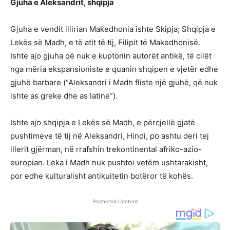
Gjuha e Aleksandrit, shqipja
Gjuha e vendit illirian Makedhonia ishte Skipja; Shqipja e
Lekës së Madh, e të atit të tij, Filipit të Makedhonisë.
Ishte ajo gjuha që nuk e kuptonin autorët antikë, të cilët
nga mëria ekspansioniste e quanin shqipen e vjetër edhe
gjuhë barbare (“Aleksandri i Madh fliste një gjuhë, që nuk
ishte as greke dhe as latine”).
Ishte ajo shqipja e Lekës së Madh, e përcjellë gjatë
pushtimeve të tij në Aleksandri, Hindi, po ashtu deri tej
illerit gjërman, në rrafshin trekontinental afriko-azio-
europian. Leka i Madh nuk pushtoi vetëm ushtarakisht,
por edhe kulturalisht antikuitetin botëror të kohës.
Promoted Content