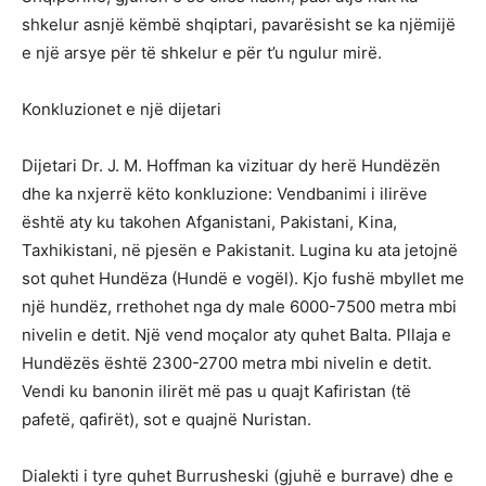
shkelur asnjë këmbë shqiptari, pavarësisht se ka njëmijë
e një arsye për të shkelur e për t’u ngulur mirë.
Konkluzionet e një dijetari
Dijetari Dr. J. M. Hoffman ka vizituar dy herë Hundëzën
dhe ka nxjerrë këto konkluzione: Vendbanimi i ilirëve
është aty ku takohen Afganistani, Pakistani, Kina,
Taxhikistani, në pjesën e Pakistanit. Lugina ku ata jetojnë
sot quhet Hundëza (Hundë e vogël). Kjo fushë mbyllet me
një hundëz, rrethohet nga dy male 6000-7500 metra mbi
nivelin e detit. Një vend moçalor aty quhet Balta. Pllaja e
Hundëzës është 2300-2700 metra mbi nivelin e detit.
Vendi ku banonin ilirët më pas u quajt Kafiristan (të
pafetë, qafirët), sot e quajnë Nuristan.
Dialekti i tyre quhet Burrusheski (gjuhë e burrave) dhe e