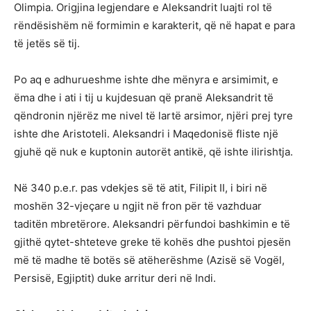
Olimpia. Origjina legjendare e Aleksandrit luajti rol të
rëndësishëm në formimin e karakterit, që në hapat e para
të jetës së tij.
Po aq e adhurueshme ishte dhe mënyra e arsimimit, e
ëma dhe i ati i tij u kujdesuan që pranë Aleksandrit të
qëndronin njërëz me nivel të lartë arsimor, njëri prej tyre
ishte dhe Aristoteli. Aleksandri i Maqedonisë fliste një
gjuhë që nuk e kuptonin autorët antikë, që ishte ilirishtja.
Në 340 p.e.r. pas vdekjes së të atit, Filipit II, i biri në
moshën 32-vjeçare u ngjit në fron për të vazhduar
taditën mbretërore. Aleksandri përfundoi bashkimin e të
gjithë qytet-shteteve greke të kohës dhe pushtoi pjesën
më të madhe të botës së atëherëshme (Azisë së Vogël,
Persisë, Egjiptit) duke arritur deri në Indi.