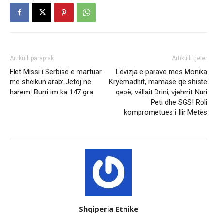
Artikulli paraprak
Artikulli tjetër
Flet Missi i Serbisë e martuar
Lëvizja e parave mes Monika
me sheikun arab: Jetoj në
Kryemadhit, mamasë që shiste
harem! Burri im ka 147 gra
qepë, vëllait Drini, vjehrrit Nuri
Peti dhe SGS! Roli
komprometues i Ilir Metës
Shqiperia Etnike