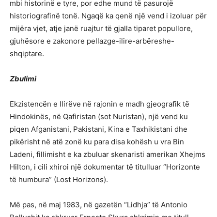
mbi historinë e tyre, por edhe mund të pasurojë
historiografinë tonë. Ngaqë ka qenë një vend i izoluar për
mijëra vjet, atje janë ruajtur të gjalla tiparet popullore,
gjuhësore e zakonore pellazge-ilire-arbëreshe-
shqiptare.
Zbulimi
Ekzistencën e Ilirëve në rajonin e madh gjeografik të
Hindokinës, në Qafiristan (sot Nuristan), një vend ku
piqen Afganistani, Pakistani, Kina e Taxhikistani dhe
pikërisht në atë zonë ku para disa kohësh u vra Bin
Ladeni, fillimisht e ka zbuluar skenaristi amerikan Xhejms
Hilton, i cili xhiroi një dokumentar të titulluar “Horizonte
të humbura” (Lost Horizons).
Më pas, në maj 1983, në gazetën “Lidhja” të Antonio