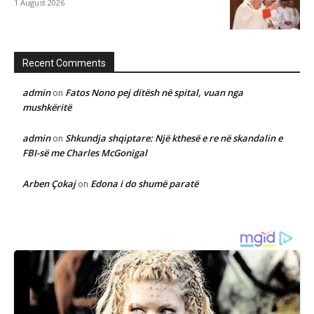
1 August 2026
Recent Comments
admin
Fatos Nono pej ditësh në spital, vuan nga
on
mushkëritë
admin
Shkundja shqiptare: Një kthesë e re në skandalin e
on
FBI-së me Charles McGonigal
Arben Çokaj
Edona i do shumë paratë
on