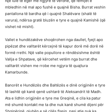
Një lule të egër me ngjyrë të verdhë, që fëmijët e
mbledhin në mal apo fushë e quajnë Bisha. Burrat veshin
pantallona të bardha që i quajnë Shalëvare (shalë të
varura), ndërsa gratë bluzën e tyre e quajnë Kamishë (që
vishet në misht).
Vallet e hundëzakëve shoqërohen nga daullet, fyejt apo
pipëzat dhe valltarët kërcejnë të kapur dorë më dorë në
formë rrethi. Një valle popullore e rëndësishme është
Vallja e Shpatave, që kërcehet vetëm nga burrat dhe
valltarët vishen me rrobe me ngjyra të quajtura
Kamarbunde.
Banorët e Hundëzës dhe Baltëzës e dinë origjinën e tyre
të lashtë që kanë qenë ushtarë të Aleksandrit të Madh.
Ata e lidhin origjinën e tyre me Greqinë, e cila ka patur
më shumë kontakt me ta dhe nuk kanë shumë dijeni për
Shqipërinë, gjuhën e së cilës flasin, pasi atje nuk ka