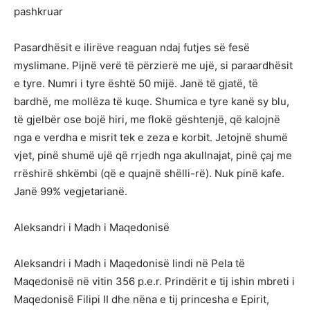
pashkruar
Pasardhësit e ilirëve reaguan ndaj futjes së fesë
myslimane. Pijnë verë të përzierë me ujë, si paraardhësit
e tyre. Numri i tyre është 50 mijë. Janë të gjatë, të
bardhë, me mollëza të kuqe. Shumica e tyre kanë sy blu,
të gjelbër ose bojë hiri, me flokë gështenjë, që kalojnë
nga e verdha e misrit tek e zeza e korbit. Jetojnë shumë
vjet, pinë shumë ujë që rrjedh nga akullnajat, pinë çaj me
rrëshirë shkëmbi (që e quajnë shëlli-rë). Nuk pinë kafe.
Janë 99% vegjetarianë.
Aleksandri i Madh i Maqedonisë
Aleksandri i Madh i Maqedonisë lindi në Pela të
Maqedonisë në vitin 356 p.e.r. Prindërit e tij ishin mbreti i
Maqedonisë Filipi II dhe nëna e tij princesha e Epirit,