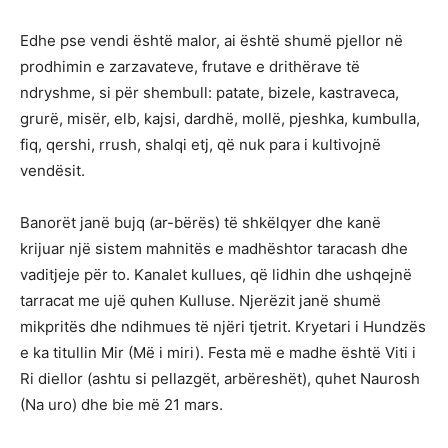
Edhe pse vendi është malor, ai është shumë pjellor në
prodhimin e zarzavateve, frutave e drithërave të
ndryshme, si për shembull: patate, bizele, kastraveca,
grurë, misër, elb, kajsi, dardhë, mollë, pjeshka, kumbulla,
fiq, qershi, rrush, shalqi etj, që nuk para i kultivojnë
vendësit.
Banorët janë bujq (ar-bërës) të shkëlqyer dhe kanë
krijuar një sistem mahnitës e madhështor taracash dhe
vaditjeje për to. Kanalet kullues, që lidhin dhe ushqejnë
tarracat me ujë quhen Kulluse. Njerëzit janë shumë
mikpritës dhe ndihmues të njëri tjetrit. Kryetari i Hundzës
e ka titullin Mir (Më i miri). Festa më e madhe është Viti i
Ri diellor (ashtu si pellazgët, arbëreshët), quhet Naurosh
(Na uro) dhe bie më 21 mars.