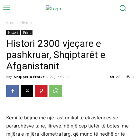
Kreu
Histori
Histori
Print
Histori 2300 vjeçare e
pashkruar, Shqiptarët e
Afganistanit
Nga
Shqiperia Etnike
-
29 June 2022
27
0
Kemi të bëjmë me një rast unikal të ekzistencës së
parardhësve tanë, ilirëve, në një cep tjetër të botës, me
mijëra e mijëra kilometra larg, që mund të hedhë dritë