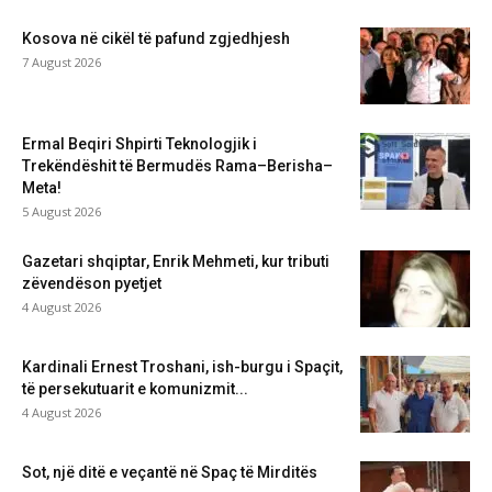
Kosova në cikël të pafund zgjedhjesh
7 August 2026
Ermal Beqiri Shpirti Teknologjik i
Trekëndëshit të Bermudës Rama–Berisha–
Meta!
5 August 2026
Gazetari shqiptar, Enrik Mehmeti, kur tributi
zëvendëson pyetjet
4 August 2026
Kardinali Ernest Troshani, ish-burgu i Spaçit,
të persekutuarit e komunizmit...
4 August 2026
Sot, një ditë e veçantë në Spaç të Mirditës