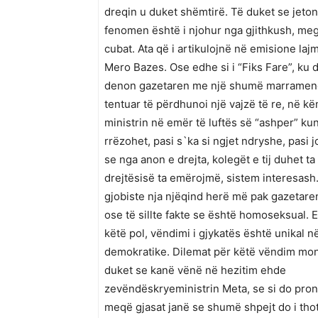
dreqin u duket shëmtirë. Të duket se jeton
fenomen është i njohur nga gjithkush, meg
cubat. Ata që i artikulojnë në emisione lajm
Mero Bazes. Ose edhe si i “Fiks Fare”, ku 
denon gazetaren me një shumë marramendëse
tentuar të përdhunoi një vajzë të re, në kë
ministrin në emër të luftës së “ashper” ku
rrëzohet, pasi s`ka si ngjet ndryshe, pasi 
se nga anon e drejta, kolegët e tij duhet 
drejtësisë ta emërojmë, sistem interesash.
gjobiste nja njëqind herë më pak gazetaren
ose të sillte fakte se është homoseksual. E
këtë pol, v
ëndimi i gjykatës është unikal n
demokratike. Dilemat për këtë vëndim mon
duket se kanë vënë në hezitim ehde
zevëndëskryeministrin Meta, se si do prono
meqë gjasat janë se shumë shpejt do i thot