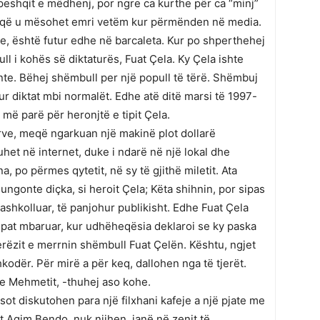
r peshqit e mëdhenj, por ngre ca kurthe për ca “minj”
ët që u mësohet emri vetëm kur përmënden në media.
e, është futur edhe në barcaleta. Kur po shperthehej
l i kohës së diktaturës, Fuat Çela. Ky Çela ishte
nte. Bëhej shëmbull per një popull të tërë. Shëmbuj
sur diktat mbi normalët. Edhe atë ditë marsi të 1997-
e më parë për heronjtë e tipit Çela.
urve, meqë ngarkuan një makinë plot dollarë
het në internet, duke i ndarë në një lokal dhe
, po përmes qytetit, në sy të gjithë miletit. Ata
ngonte diçka, si heroit Çela; Këta shihnin, por sipas
pashkolluar, të panjohur publikisht. Edhe Fuat Çela
s pat mbaruar, kur udhëheqësia deklaroi se ky paska
jerëzit e merrnin shëmbull Fuat Çelën. Kështu, ngjet
kodër. Për mirë a për keq, dallohen nga të tjerët.
t e Mehmetit, -thuhej aso kohe.
sot diskutohen para një filxhani kafeje a një pjate me
t Agim Bendo, nuk njihen, janë në zenit të