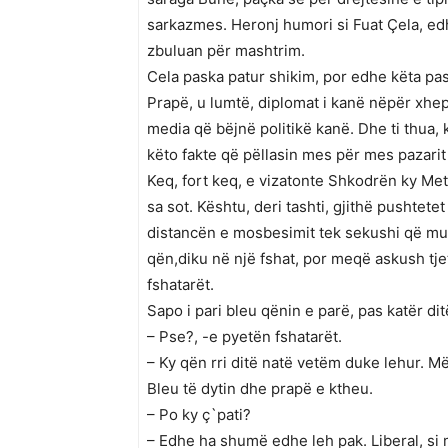
sarkazmes. Heronj humori si Fuat Çela, e
zbuluan për mashtrim.
Cela paska patur shikim, por edhe këta pa
Prapë, u lumtë, diplomat i kanë nëpër xhep
media që bëjnë politikë kanë. Dhe ti thua, 
këto fakte që pëllasin mes për mes pazarit
Keq, fort keq, e vizatonte Shkodrën ky Meta
sa sot. Kështu, deri tashti, gjithë pushte
distancën e mosbesimit tek sekushi që mun
qën,diku në një fshat, por meqë askush tje
fshatarët.
Sapo i pari bleu qënin e parë, pas katër di
– Pse?, -e pyetën fshatarët.
– Ky qën rri ditë natë vetëm duke lehur. M
Bleu të dytin dhe prapë e ktheu.
– Po ky ç`pati?
– Edhe ha shumë edhe leh pak. Liberal, si m