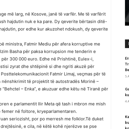
Trekëndëshit të Bermudës Rama–
Berisha–Meta!
uge më larg, në Kosove, janë të varfër. Me të varfërit
Shqiperia Etnike
-
5 August 2026
0
ush hajdutin nuk e ka pare. Dy qeverite bërtasin ditë-
 hajdutin, por edhe kur akuzohet ndokush, dy qeverite
pë ministra, Fatmir Mediu për afera korruptive me
Lulzim Basha për paksa korrupsion me tenderin e
për 300 000 euro. Edhe në Prishtinë, Eulex-i,
Er
Tr
tisi zyrat dhe shtëpinë si dhe ngriti akuzë për
Be
e Posttelekomunikacionit Fatmir Limaj, veçmas për të
5 
nënshkrimit të projektit të autostradës Morinë –
e “Behctel – Enka”, e akuzuar edhe këtu në Tiranë për
Ga
ku
4 
toren e parlamentit Ilir Meta që tash i mbron me mish
ë femer në foltore, kryeparlamentaren.
Ka
ruan seriozisht, por po merresh me folklor.Të duket
bu
drejtësinë, e cila, në këtë kohë njerëzve se pse
ko