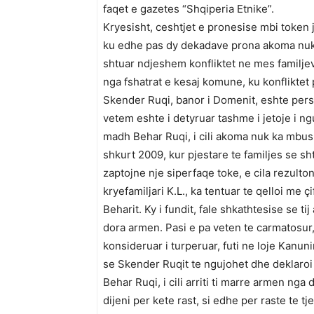
faqet e gazetes “Shqiperia Etnike”.
Kryesisht, ceshtjet e pronesise mbi token
ku edhe pas dy dekadave prona akoma nuk k
shtuar ndjeshem konfliktet ne mes familj
nga fshatrat e kesaj komune, ku konfliktet
Skender Ruqi, banor i Domenit, eshte perso
vetem eshte i detyruar tashme i jetoje i nguju
madh Behar Ruqi, i cili akoma nuk ka mbushu
shkurt 2009, kur pjestare te familjes se sht
zaptojne nje siperfaqe toke, e cila rezulto
kryefamiljari K.L., ka tentuar te qelloi me ç
Beharit. Ky i fundit, fale shkathtesise se tij
dora armen. Pasi e pa veten te carmatosur, 
konsideruar i turperuar, futi ne loje Kanuni
se Skender Ruqit te ngujohet dhe deklaroi se
Behar Ruqi, i cili arriti ti marre armen nga
dijeni per kete rast, si edhe per raste te 