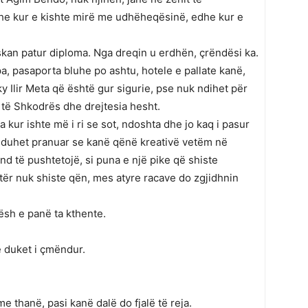
dhe kur e kishte mirë me udhëheqësinë, edhe kur e
skan patur diploma. Nga dreqin u erdhën, çrëndësi ka.
a, pasaporta bluhe po ashtu, hotele e pallate kanë,
ky Ilir Meta që është gur sigurie, pse nuk ndihet për
 të Shkodrës dhe drejtesia hesht.
 kur ishte më i ri se sot, ndoshta dhe jo kaq i pasur
tet duhet pranuar se kanë qënë kreativë vetëm në
d të pushtetojë, si puna e një pike që shiste
tër nuk shiste qën, mes atyre racave do zgjidhnin
tësh e panë ta kthente.
ë duket i çmëndur.
e thanë, pasi kanë dalë do fjalë të reja.