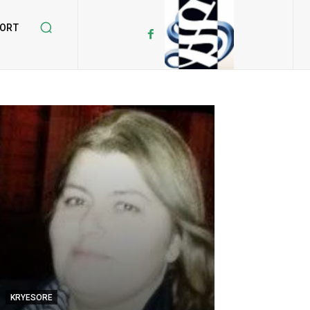
ORT
HAPËSIRË
KRYESORE
Kardinali Erne