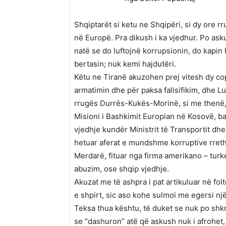
Shqiptarët si ketu ne Shqipëri, si dy ore rr
në Europë. Pra dikush i ka vjedhur. Po ask
natë se do luftojnë korrupsionin, do kapin
bertasin; nuk kemi hajdutëri.
Këtu ne Tiranë akuzohen prej vitesh dy co
armatimin dhe për paksa fallsifikim, dhe 
rrugës Durrës-Kukës-Morinë, si me thenë, 
Misioni i Bashkimit Europian në Kosovë, bas
vjedhje kundër Ministrit të Transportit dh
hetuar aferat e mundshme korruptive rreth 
Merdarë, fituar nga firma amerikano – turk
abuzim, ose shqip vjedhje.
Akuzat me të ashpra i pat artikuluar në fol
e shpirt, sic aso kohe sulmoi me egersi nj
Teksa thua kështu, të duket se nuk po shk
se “dashuron” atë që askush nuk i afrohet, 