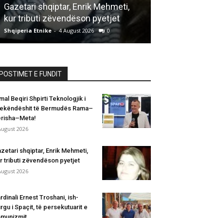
Gazetari shqiptar, Enrik Mehmeti,
i Spaçit, të pe
kur tributi zëvendëson pyetjet
komunizmit dh
Shqiperia Etnike
-
4 August 2026
0
Shqiperia Etnike
-
POSTIMET E FUNDIT
mal Beqiri Shpirti Teknologjik i
ekëndëshit të Bermudës Rama–
risha–Meta!
August 2026
zetari shqiptar, Enrik Mehmeti,
r tributi zëvendëson pyetjet
August 2026
rdinali Ernest Troshani, ish-
rgu i Spaçit, të persekutuarit e
munizmit...