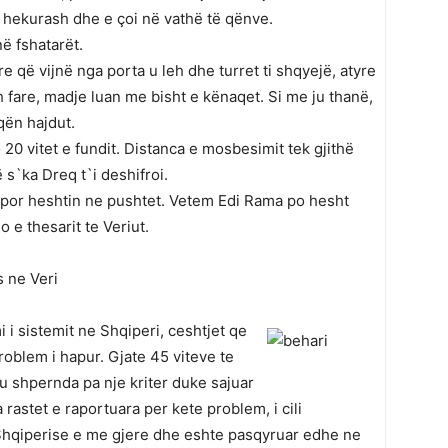
r hekurash dhe e çoi në vathë të qënve.
në fshatarët.
e që vijnë nga porta u leh dhe turret ti shqyejë, atyre
h fare, madje luan me bisht e kënaqet. Si me ju thanë,
qën hajdut.
0 vitet e fundit. Distanca e mosbesimit tek gjithë
 s`ka Dreq t`i deshifroi.
, por heshtin ne pushtet. Vetem Edi Rama po hesht
 e thesarit te Veriut.
 ne Veri
 i sistemit ne Shqiperi, ceshtjet qe
oblem i hapur. Gjate 45 viteve te
u shpernda pa nje kriter duke sajuar
astet e raportuara per kete problem, i cili
Shqiperise e me gjere dhe eshte pasqyruar edhe ne