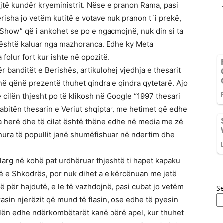
jtë kundër kryeministrit. Nëse e pranon Rama, pasi
risha jo vetëm kutitë e votave nuk pranon t`i prekë,
er Show” që i ankohet se po e ngacmojnë, nuk din si ta
t është kaluar nga mazhoranca. Edhe ky Meta
folur fort kur ishte në opozitë.
 banditët e Berishës, artikulohej vjedhja e thesarit
anë qënë prezentë thuhet qindra e qindra qytetarë. Ajo
 cilën thjesht po të klikosh në Google “1997 thesari
abitën thesarin e Veriut shqiptar, me hetimet që edhe
sa herë dhe të cilat është thëne edhe në media me zë
hura të popullit janë shumëfishuar në ndertim dhe
larg në kohë pat urdhëruar thjeshtë ti hapet kapaku
inë e Shkodrës, por nuk dihet a e kërcënuan me jetë
 për hajdutë, e le të vazhdojnë, pasi cubat jo vetëm
S
rasin njerëzit që mund të flasin, ose edhe të pyesin
cilën edhe ndërkombëtarët kanë bërë apel, kur thuhet