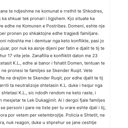
 jane te ndjeshme ne komunat e rrethit te Shkodres,
a shkuar tek pronari i ligjshem. Kjo situate ka
eve edhe ne Komunen e Postribes. Domeni, eshte nje
 per pronen po shkaktojne edhe tragjedi familjare.
ni ndoshta me i demtuar nga keto konflikte, pasi jo
ar, por nuk ka asnje dijeni per fatin e djalit te tij te
r 17 vite jete. Zanafilla e konfliktit daton me 23
etasit K.L., edhe ai banor i fshatit Domen, tentuan te
n ne pronesi te familjes se Skender Ruqit. Vete
ifte ne drejtim te Skender Ruqit, por edhe djalit te tij
 arriti ta neutralizoje shtetasin K.L. duke i hequr nga
shtetasi K.L., sic ndodh rendom ne keto raste, i
n mesjetar te Lek Dukagjinit. Ai i dergoi fjale familjes
 personi i pare ne liste per tu vrare eshte djali i tij,
 dora por vetem per vetembrojtje. Policia e Shtetit, ne
tjera, nuk reagon, duke u shprehur se jane ceshtje