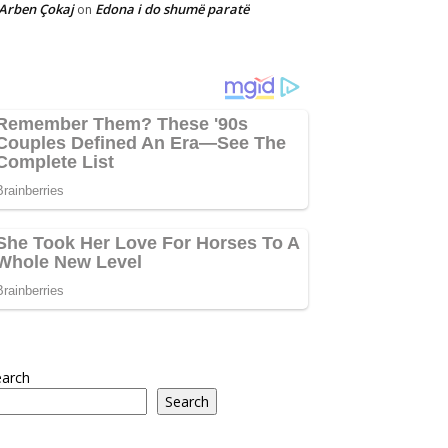
Arben Çokaj
Edona i do shumë paratë
on
earch
Search