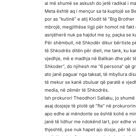
ai më shumë se askush do jetë radikal i ma
Meta është aq i mençur sa ta kuptojë se Be
por as “kutinë” e atij Klodit të “Big Broth
mbrojë, megjithëse ligji për homot në fak
asnjëherë nuk pa hajdut me sy, paçka se ka 
Për shëmbull, në Shkodër dikur bërtiste për
të Shkodrës ditën për diell, me tank, ku k
vjedhje, më e madhja në Ballkan dhe për të
Shkoder”, do njihesh me “6 persona” që gr
ato janë paguar nga taksat, të mbyllura di
të mekur se kanë zbuluar që paratë e vjed
media, në zëmër të Shkodrës.
Ish prokurori Theodhori Sallaku, jo shumë 
asaj dosjeje të plotë që “fle” në prokuror
apo edhe ai mëndonte se është kohë e mirë
janë të lidhur me ndokënd lart, por edhe v
thjeshtë, pse nuk hapet ajo dosje, për të 