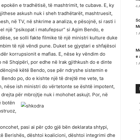
 epokën e tradhëtisë, të mashtrimit, te cubave. E, ky
4 
jithese askush nuk i sheh tradhëtarët, mashtruesit,
So
esh, në TV, në shkrime a analiza, e pësojnë, si rasti i
Mi
del një “psikopat i matufepsur” si Agim Bendo, e
1 
, se solli fakte filmike të një ministri kulture duke
mbim të një vëndi pune. Duket se gjyqtari e shfajësoi
Më
ndër korrupsionit e mafias. E, nëse ky vëndim do
e 
jo në Shqipëri, por edhe në Irak gjithkush do e dinte
1 
ta dënojnë këtë Bendo, ose për ndryshe sistemin e
 Bendo po, do e kishte një të drejtë me vete, ta
, nëse ish ministri do vërtetonte se është impotent,
 drejta për mbrojtje nuk i mohohet askujt. Por, në
ë botën
struoz,
ncohet, pasi ai për çdo gjë bën deklarata shtypi,
ë Berishës, dështoi koalicioni, dështoi integrimi dhe