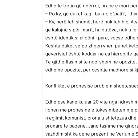
Edhe të tretin që ndërroi, prapë e mori pë
– Po ky, që duket kaq i bukur, ç`pati?, -tha
– Ky, herë leh shumë, herë nuk leh hiç. Atyr
që kalojnë sipër murit, hajdutëve, nuk u le
është identik si ai qëni i parë, veçse edhe 
Kështu duket se po zhgerryhen punët këto 2
qeverisjet është koduar në ca hieroglife që
Te gjithe flasin si te ndershem ne opozite
edhe ne opozite, per ceshtje madhore si kjo
Konfliktet e pronesise problem shqetesues
Edhe pse kane kaluar 20 vite nga ndryshimi
lidhen me pronesine e tokes mbeten nje pr
rregjimit komunist, prona u shtetezua dhe 
pronare te paqene. Jane tashme me qindra r
vazhdimisht ka qene prezent ne Veriun e 