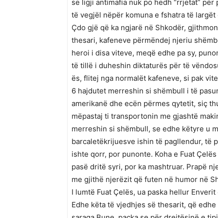
se ligji antimafia nuk po hedh “rrjetat” pë
të vegjël nëpër komuna e fshatra të larg
Çdo gjë që ka ngjarë në Shkodër, gjithmon
thesari, kafeneve përmëndej njeriu shëmbul
heroi i disa viteve, meqë edhe pa sy, puno
të tillë i duheshin diktaturës për të vëndo
ës, flitej nga normalët kafeneve, si pak vit
6 hajdutet merreshin si shëmbull i të pas
amerikanë dhe ecën përmes qytetit, siç thu
mëpastaj ti transportonin me gjashtë makina
merreshin si shëmbull, se edhe këtyre u mu
barcaletëkrijuesve ishin të pagllendur, të 
ishte qorr, por punonte. Koha e Fuat Çelë
pasë dritë syri, por ka mashtruar. Prapë n
me gjithë njerëzit që futen në humor në Sh
I lumtë Fuat Çelës, ua paska hellur Enveri
Edhe këta të vjedhjes së thesarit, që edhe 
saraga Bune, paçka se për drejtësinë e tipi