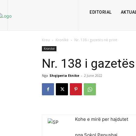
EDITORIAL
AKTUAL
Kreu
Kronikë
Nr. 138 i gazetës në print
Kronikë
Nr. 138 i gazetës
Nga
Shqiperia Etnike
-
2 June 2022
Kohe e mirë per hajdutet
nga Sokol Pepushaj