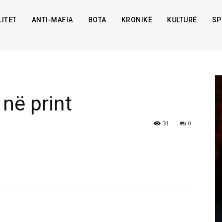
ITET
ANTI-MAFIA
BOTA
KRONIKË
KULTURË
SP
 në print
31
0
ANALIZË
Ermal Beqiri Shpirti Teknologjik i