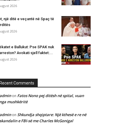
August 2026
t, një ditë e veçantë në Spaç të
rditës
August 2026
katet e Ballukut: Pse SPAK nuk
arreston? Avokati sjell faktet:...
August 2026
Recent Comments
admin
Fatos Nono pej ditësh në spital, vuan
on
nga mushkëritë
admin
Shkundja shqiptare: Një kthesë e re në
on
skandalin e FBI-së me Charles McGonigal