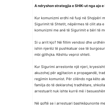
A ndryshon strategjia e SHIK-ut nga ajo e
Kur komunizmi erdhi në fuqi në Shqipëri më
Sigurimit të Shtetit, nëpërmes të cilit ata
komunizmi me anë të Sigurimit e bëri të m
Si u arrit kjo? Në fillim vendosi dhe urdhë
ishin njerëz të pushkatuar ose të burgosur 
mbi gjithçka. Kështu veproi shteti.
Kur Sigurimi arrestonte një njeri, kryesis
akuzohej për agjitacion e propagandë, tra
regjimin komunist. Për cilëndo nga këto ak
familja do të deklarohej tradhëtare, shkolla 
arrestuarit nuk ishte kurrë më i besueshë
Në qoftë se i arrestuari bashkëpunonte me 