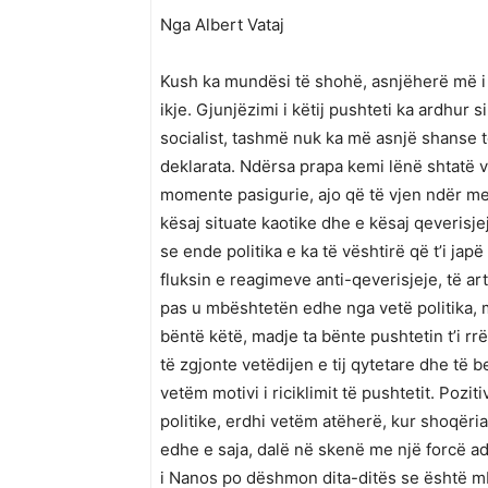
Nga Albert Vataj
Kush ka mundësi të shohë, asnjëherë më i 
ikje. Gjunjëzimi i këtij pushteti ka ardhur s
socialist, tashmë nuk ka më asnjë shanse 
deklarata. Ndërsa prapa kemi lënë shtatë v
momente pasigurie, ajo që të vjen ndër men
kësaj situate kaotike dhe e kësaj qeverisjej
se ende politika e ka të vështirë që t’i jap
fluksin e reagimeve anti-qeverisjeje, të arti
pas u mbështetën edhe nga vetë politika, m
bëntë këtë, madje ta bënte pushtetin t’i r
të zgjonte vetëdijen e tij qytetare dhe të 
vetëm motivi i riciklimit të pushtetit. Poziti
politike, erdhi vetëm atëherë, kur shoqëri
edhe e saja, dalë në skenë me një forcë ad
i Nanos po dëshmon dita-ditës se është mbë