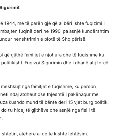
 Sigurimit
 1944, më të parën gjë që ai bëri ishte fuqizimi i
 e mbajtën fuqinë deri në 1990, pa asnjë kundërshtim
undur nënshtrimin e plotë të Shqipërisë.
roi që gjithë familjet e njohura dhe të fuqishme ku
politikisht. Fuqizoi Sigurimin dhe i dhanë atij forcë
ht meshkujt nga familjet e fuqishme, ku person
dhëti ndaj atdheut ose thjeshtë i pakënaqur me
uza kushdo mund të bënte deri 15 vjet burg politik,
do t’u hiqej të gjithëve dhe asnjë nga fisi i të
m.
shtetin, atëherë ai do të kishte lehtësim.