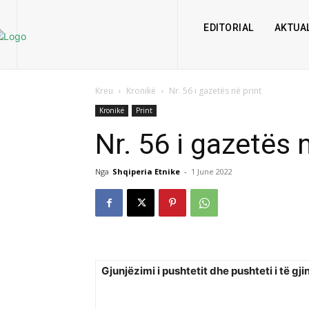
EDITORIAL
AKTUAL
Kreu
Kronikë
Nr. 56 i gazetës në print
Kronikë
Print
Nr. 56 i gazetës 
Nga
Shqiperia Etnike
-
1 June 2022
Gjunjëzimi i pushtetit dhe pushteti i të gj