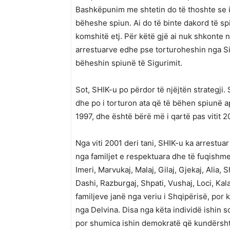
Bashkëpunim me shtetin do të thoshte se i 
bëheshe spiun. Ai do të binte dakord të sp
komshitë etj. Për këtë gjë ai nuk shkonte 
arrestuarve edhe pse torturoheshin nga Si
bëheshin spiunë të Sigurimit.
Sot, SHIK-u po përdor të njëjtën strategji
dhe po i torturon ata që të bëhen spiunë a
1997, dhe është bërë më i qartë pas vitit 2
Nga viti 2001 deri tani, SHIK-u ka arrestu
nga familjet e respektuara dhe të fuqishme 
Imeri, Marvukaj, Malaj, Gilaj, Gjekaj, Alia, 
Dashi, Razburgaj, Shpati, Vushaj, Loci, Kal
familjeve janë nga veriu i Shqipërisë, por 
nga Delvina. Disa nga këta individë ishin
por shumica ishin demokratë që kundërshtoj