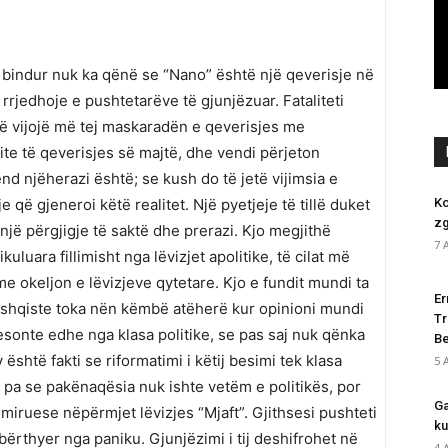
bindur nuk ka qënë se “Nano” është një qeverisje në
i rrjedhoje e pushtetarëve të gjunjëzuar. Fataliteti
të vijojë më tej maskaradën e qeverisjes me
ite të qeverisjes së majtë, dhe vendi përjeton
d njëherazi është; se kush do të jetë vijimsia e
e që gjeneroi këtë realitet. Një pyetjeje të tillë duket
Ko
zg
ë një përgjigje të saktë dhe prerazi. Kjo megjithë
7 
kuluara fillimisht nga lëvizjet apolitike, të cilat më
e okeljon e lëvizjeve qytetare. Kjo e fundit mundi ta
Er
rëshqiste toka nën këmbë atëherë kur opinioni mundi
Tr
besonte edhe nga klasa politike, se pas saj nuk qënka
Be
v është fakti se riformatimi i këtij besimi tek klasa
5 
a pa se pakënaqësia nuk ishte vetëm e politikës, por
Ga
miruese nëpërmjet lëvizjes “Mjaft”. Gjithsesi pushteti
ku
rthyer nga paniku. Gjunjëzimi i tij deshifrohet në
4 