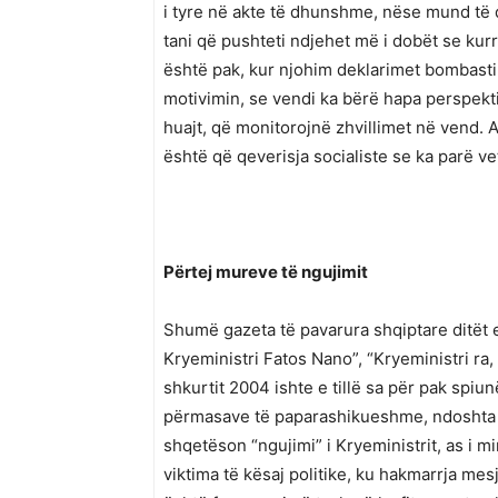
i tyre në akte të dhunshme, nëse mund të q
tani që pushteti ndjehet më i dobët se kurr
është pak, kur njohim deklarimet bombasti
motivimin, se vendi ka bërë hapa perspekt
huajt, që monitorojnë zhvillimet në vend. 
është që qeverisja socialiste se ka parë ve
Përtej mureve të ngujimit
Shumë gazeta të pavarura shqiptare ditët e f
Kryeministri Fatos Nano”, “Kryeministri ra, 
shkurtit 2004 ishte e tillë sa për pak spiu
përmasave të paparashikueshme, ndoshta si a
shqetëson “ngujimi” i Kryeministrit, as i mi
viktima të kësaj politike, ku hakmarrja mes