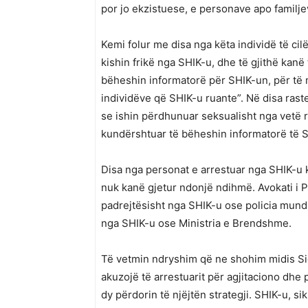
por jo ekzistuese, e personave apo familje
Kemi folur me disa nga këta individë të ci
kishin frikë nga SHIK-u, dhe të gjithë kanë 
bëheshin informatorë për SHIK-un, për të
individëve që SHIK-u ruante”. Në disa raste,
se ishin përdhunuar seksualisht nga vetë ro
kundërshtuar të bëheshin informatorë të 
Disa nga personat e arrestuar nga SHIK-u 
nuk kanë gjetur ndonjë ndihmë. Avokati i Po
padrejtësisht nga SHIK-u ose policia mund t
nga SHIK-u ose Ministria e Brendshme.
Të vetmin ndryshim që ne shohim midis Si
akuzojë të arrestuarit për agjitaciono dhe
dy përdorin të njëjtën strategji. SHIK-u, si