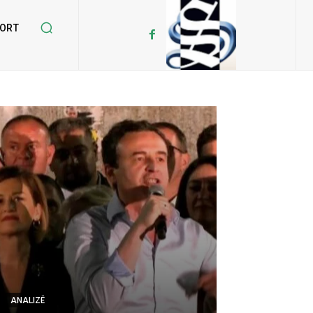
ORT
ANALIZË
ANALIZË
Ermal Beqiri Sh