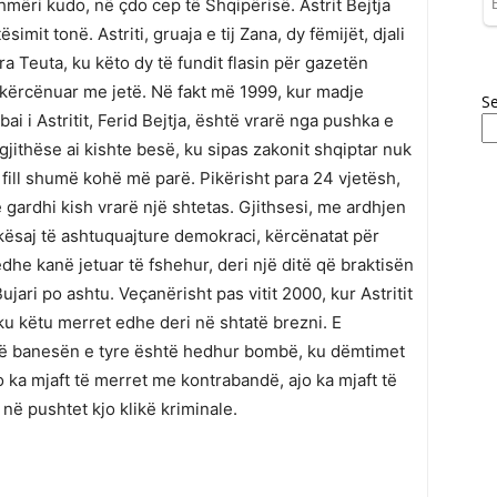
mëri kudo, në çdo cep të Shqipërisë. Astrit Bejtja
simit tonë. Astriti, gruaja e tij Zana, dy fëmijët, djali
a Teuta, ku këto dy të fundit flasin për gazetën
 kërcënuar me jetë. Në fakt më 1999, kur madje
S
bai i Astritit, Ferid Bejtja, është vrarë nga pushka e
egjithëse ai kishte besë, ku sipas zakonit shqiptar nuk
 fill shumë kohë më parë. Pikërisht para 24 vjetësh,
 gardhi kish vrarë një shtetas. Gjithsesi, me ardhjen
 kësaj të ashtuquajture demokraci, kërcënatat për
edhe kanë jetuar të fshehur, deri një ditë që braktisën
ujari po ashtu. Veçanërisht pas vitit 2000, kur Astritit
gjaku këtu merret edhe deri në shtatë brezni. E
 në banesën e tyre është hedhur bombë, ku dëmtimet
o ka mjaft të merret me kontrabandë, ajo ka mjaft të
 në pushtet kjo klikë kriminale.