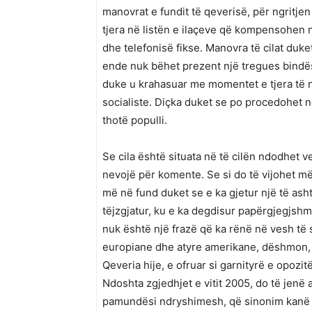
manovrat e fundit të qeverisë, për ngritje
tjera në listën e ilaçeve që kompensohen ng
dhe telefonisë fikse. Manovra të cilat duke
ende nuk bëhet prezent një tregues bindës,
duke u krahasuar me momentet e tjera të n
socialiste. Diçka duket se po procedohet 
thotë populli.
Se cila është situata në të cilën ndodhet v
nevojë për komente. Se si do të vijohet më
më në fund duket se e ka gjetur një të asht
tëjzgjatur, ku e ka degdisur papërgjegjshmë
nuk është një frazë që ka rënë në vesh të 
europiane dhe atyre amerikane, dëshmon, se 
Qeveria hije, e ofruar si garnityrë e opozi
Ndoshta zgjedhjet e vitit 2005, do të jenë
pamundësi ndryshimesh, që sinonim kanë q