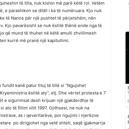
uheshin të tilla, nuk kishin më parë këtë rol. Vetëm
ë, e parashikon se ditët i ka të numëruara. Kjo nuk
ke të Nanos për një pushtet të përjetshëm, nën
iv. Kjo pavarësisht se nuk është thënë ende nga të
Ajo që mund të thuhet në këtë amulli zhvillimesh
ten kurrë më pranë një kapitullimi.
undit kanë patur tituj të tillë si “Ngujohet
Kryeministria është aty”, etj. Dhe vërtet protesta e 7
nët e sigurimsat desh krijuan një gjakderdhje të
to të fillim vitit 1997. Gjithsesi, ne nuk na
nistrave, as i qeveritarëve, por ngujimi i njerëzve
jetare po dirigjohet nga vetë shteti, saqë gjakmarrja