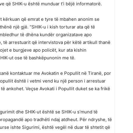
ve që SHIK-u është munduar t’i bëjë informatorë.
lët kërkuan që emrat e tyre të mbahen anonim se
thënë një gjë. “SHIK-u i kish torturar ata që të
 mbledhur të dhëna kundër organizatave apo
 të arrestuarit që intervistova për këtë artikull thanë
jet e burgjeve apo policët, kur ata kishin
SHIK-ut ose të bashkëpunonin me të.
kanë kontaktuar me Avokatin e Popullit në Tiranë, por
pullit është i vetmi vend ku një person i arrestuar
ë ankohet. Veçse Avokati i Popullit duket se ka frikë
gurimit dhe SHIK-ut është se SHIK-u s’mund të
 propagandë apo tradhëti ndaj atdheut. Për ndryshe, të
kurse ishte Sigurimi, është vegël në duar të shtetit që