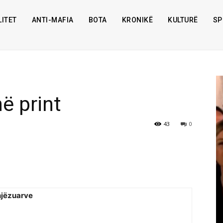
ITET
ANTI-MAFIA
BOTA
KRONIKË
KULTURË
SP
në print
43
0
injëzuarve