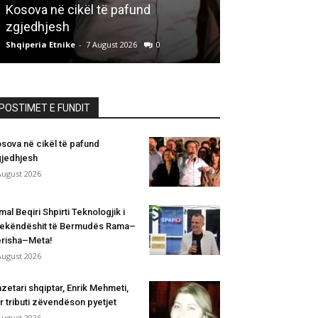
Kosova në cikël të pafund
Trekëndëshit
zgjedhjesh
Berisha–Meta
Shqiperia Etnike
-
7 August 2026
0
Shqiperia Etnike
-
POSTIMET E FUNDIT
sova në cikël të pafund
jedhjesh
August 2026
mal Beqiri Shpirti Teknologjik i
ekëndëshit të Bermudës Rama–
risha–Meta!
August 2026
zetari shqiptar, Enrik Mehmeti,
r tributi zëvendëson pyetjet
August 2026