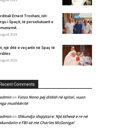
rdinali Ernest Troshani, ish-
rgu i Spaçit, të persekutuarit e
munizmit...
August 2026
t, një ditë e veçantë në Spaç të
rditës
August 2026
Recent Comments
admin
Fatos Nono pej ditësh në spital, vuan
on
nga mushkëritë
admin
Shkundja shqiptare: Një kthesë e re në
on
skandalin e FBI-së me Charles McGonigal