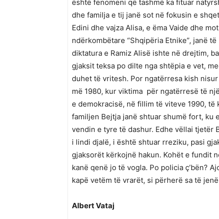
është fenomeni që tashmë ka fituar natyrsh
dhe familja e tij janë sot në fokusin e shqetë
Edini dhe vajza Alisa, e ëma Vaide dhe motr
ndërkombëtare “Shqipëria Etnike”, janë të
diktatura e Ramiz Alisë ishte në drejtim, ba
gjaksit teksa po dilte nga shtëpia e vet, m
duhet të vritesh. Por ngatërresa kish nisur
më 1980, kur viktima për ngatërresë të një
e demokracisë, në fillim të viteve 1990, të
familjen Bejtja janë shtuar shumë fort, ku 
vendin e tyre të dashur. Edhe vëllai tjetër B
i lindi djalë, i është shtuar rreziku, pasi 
gjaksorët kërkojnë hakun. Kohët e fundit
kanë qenë jo të vogla. Po policia ç’bën? Aj
kapë vetëm të vrarët, si përherë sa të jenë
Albert Vataj