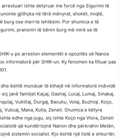
arrestuari ishte detyruar me forcë nga Sigurimi të
iunonte gjithçka në tërë mënyrat, shokët, miqtë,
në burg ose merrte lehtësim. Por shumica e të
gurimi, pranonin të bënin burg më mirë se të
. SHIK-u po arreston elementët e opozitës së Nanos
po informatorë për SHIK-un. Ky fenomen ka filluar pas
001.
ar dhe është munduar të kthejë në informatorë individë
siç janë familjet Kaçaj, Gashaj, Lucaj, Lumaj, Smakaj,
Shqutaj, Vuktilaj, Durgaj, Bacuku, Volaj, Buzhiqi, Koço,
aj, Vukcaj, Mana, Kulla, Zeneli. Shumica e këtyre
kishte edhe nga jugu, siç ishte Koço nga Vlora, Zeneli
 socialistë që kundërtojnë Nanon dhe përkrahin Metën,
në sistemin socialist. Kjo është një listë e shkurtër,