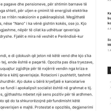
n e pagave dhe pensioneve, për shtimin barnave të
a shteti, për uljen e çmimit të energjisë elektrike
Ka
t se rritën reaksionin e pakënaqësisë. Megjithatë
bu
 nëse “Nano” i ka vënë gishtin kokës, ose jo. Kjo
ko
4 
gjashme, nëpër të cilat ka udhëtuar qeverisja
ndryshe. Fjalët e mira në veshët e Perëndisë-kur
So
Mi
1 
endi, e di çdokush që jeton në këtë vend dhe kjo s’ka
 tej, ende është e paqartë. Opozita pas disa tryezave,
uquajtur zgjidhje për të nxjërrë vendin nga kriza e
ria e këtij qeverisjeje. Rotacioni i pushtetit, tashmë
shurdhër. Ajo duke u bërë kryefjalë e kancelarive
fundi i apokalipsit socialist është në grahmat e tij.
tës, gjithashtu mbetet një sens pozitiv për të ardhmen.
 ato që do ta shkurorëzojnë përfundimisht këtë
everisjen e majtë. Protestat e opozitës, degjenerimi