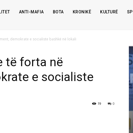
ITET
ANTI-MAFIA
BOTA
KRONIKË
KULTURË
SP
ament, demokrate e socialiste bashkë në lokali
 të forta në
rate e socialiste
19
0