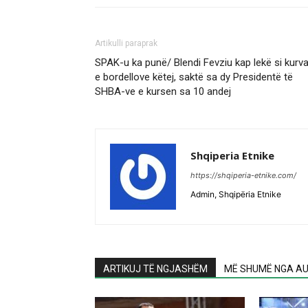
Artikulli paraprak
SPAK-u ka punë/ Blendi Fevziu kap lekë si kurva
e bordellove këtej, saktë sa dy Presidentë të
SHBA-ve e kursen sa 10 andej
Shqiperia Etnike
https://shqiperia-etnike.com/
Admin, Shqipëria Etnike
ARTIKUJ TË NGJASHËM
MË SHUMË NGA AU