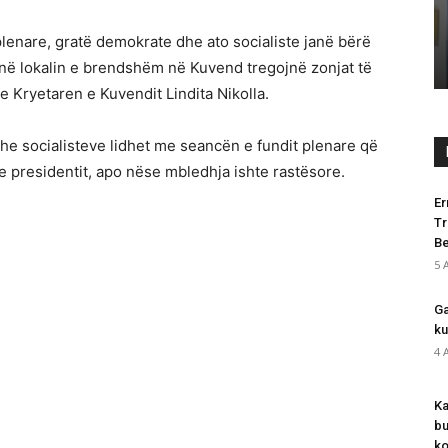
lenare, gratë demokrate dhe ato socialiste janë bërë
 në lokalin e brendshëm në Kuvend tregojnë zonjat të
e Kryetaren e Kuvendit Lindita Nikolla.
e socialisteve lidhet me seancën e fundit plenare që
e presidentit, apo nëse mbledhja ishte rastësore.
Er
Tr
Be
5 
Ga
ku
4 
Ka
bu
ko