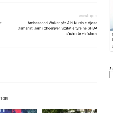
Artikulli tjetër
t
Ambasadori Walker për Albi Kurtin e Vjosa
Osmanin: Jam i zhgënjyer, vizitat e tyre në SHBA
s’ishin të vlefshme
S
TORI