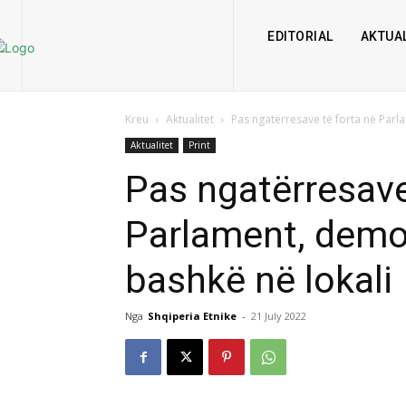
EDITORIAL
AKTUAL
Kreu
Aktualitet
Pas ngatërresave të forta në Parl
Aktualitet
Print
Pas ngatërresave
Parlament, demok
bashkë në lokali
Nga
Shqiperia Etnike
-
21 July 2022