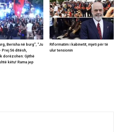
rg, Berisha në burg”, “Ju
Riformatim i kabinetit, mjeti për të
- Prej 56 ditësh,
ulur tensionin
uk dorëzohen: Gjithë
shtë këtu! Rama jep