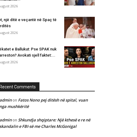
August 2026
t, një ditë e veçantë në Spaç të
rditës
August 2026
katet e Ballukut: Pse SPAK nuk
arreston? Avokati sjell faktet:...
August 2026
Recent Comments
admin
Fatos Nono pej ditësh në spital, vuan
on
nga mushkëritë
admin
Shkundja shqiptare: Një kthesë e re në
on
skandalin e FBI-së me Charles McGonigal