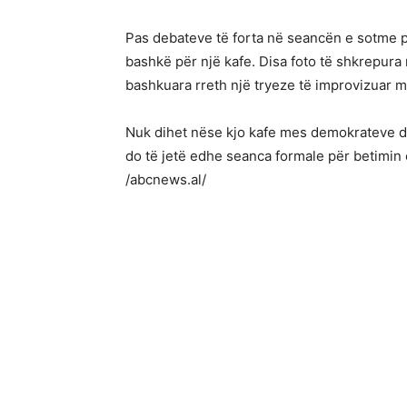
Pas debateve të forta në seancën e sotme p
bashkë për një kafe. Disa foto të shkrepura
bashkuara rreth një tryeze të improvizuar m
Nuk dihet nëse kjo kafe mes demokrateve dh
do të jetë edhe seanca formale për betimin 
/abcnews.al/