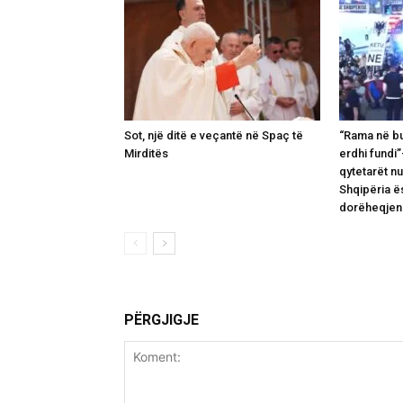
Sot, një ditë e veçantë në Spaç të
“Rama në bu
Mirditës
erdhi fundi”
qytetarët n
Shqipëria ë
dorëheqjen
PËRGJIGJE