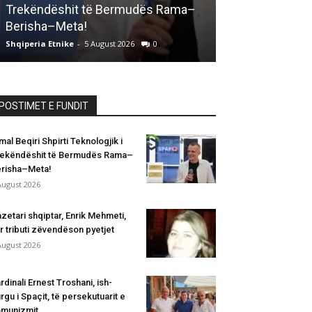
Trekëndëshit të Bermudës Rama–
Gazetari shqip
Berisha–Meta!
kur tributi zë
Shqiperia Etnike
-
5 August 2026
0
Shqiperia Etnike
-
POSTIMET E FUNDIT
mal Beqiri Shpirti Teknologjik i
ekëndëshit të Bermudës Rama–
risha–Meta!
August 2026
zetari shqiptar, Enrik Mehmeti,
r tributi zëvendëson pyetjet
August 2026
rdinali Ernest Troshani, ish-
rgu i Spaçit, të persekutuarit e
munizmit...