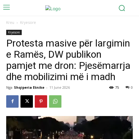
Kreu
Kryesore
Kryesore
Protesta masive për largimin
e Ramës, DW publikon
pamjet me dron: Pjesëmarrja
dhe mobilizimi më i madh
Nga
Shqiperia Etnike
-
11 June 2026
75
0