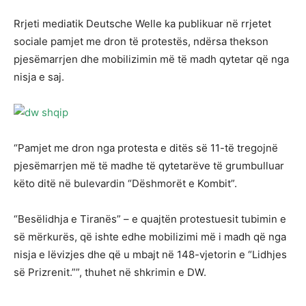
Rrjeti mediatik Deutsche Welle ka publikuar në rrjetet
sociale pamjet me dron të protestës, ndërsa thekson
pjesëmarrjen dhe mobilizimin më të madh qytetar që nga
nisja e saj.
“Pamjet me dron nga protesta e ditës së 11-të tregojnë
pjesëmarrjen më të madhe të qytetarëve të grumbulluar
këto ditë në bulevardin “Dëshmorët e Kombit”.
“Besëlidhja e Tiranës” – e quajtën protestuesit tubimin e
së mërkurës, që ishte edhe mobilizimi më i madh që nga
nisja e lëvizjes dhe që u mbajt në 148-vjetorin e “Lidhjes
së Prizrenit.””, thuhet në shkrimin e DW.