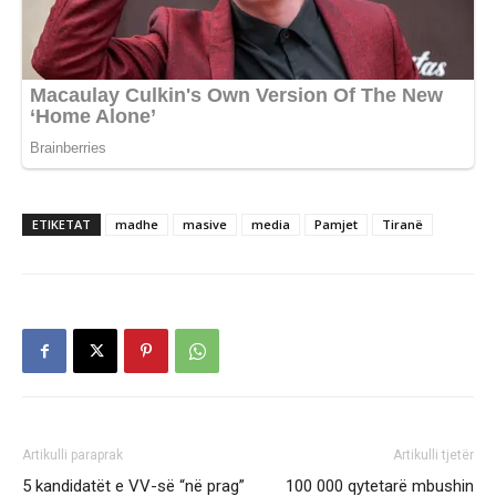
ETIKETAT
madhe
masive
media
Pamjet
Tiranë
Artikulli paraprak
Artikulli tjetër
5 kandidatët e VV-së “në prag”
100 000 qytetarë mbushin