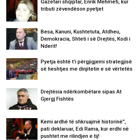
Gazetari shqiptar, Enrik Mehmeti, kur
tributi zëvendëson pyetjet
Besa, Kanuni, Kushtetuta, Atdheu,
Demokracia, Shteti i së Drejtës, Kodi i
Nderit!
Pyetja është t’i përgjigjemi strategjisë
së heshtjes me dinjitetin e së vërtetës
Drejtësia ndërkombëtare sipas At
Gjergj Fishtës
Kemi ardhë të shkruajmë historinë”,
pati deklaruar, Edi Rama, kur erdhi në
pushtet me rilindjen e tij!