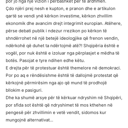
por jo nga një vizion i përbashkët për të ardhmen.
Çdo njëri prej nesh e kupton, e pranon dhe e artikulon
qartë se vendi ynë kërkon investime, kërkon zhvillim
ekonomik dhe avancim drejt integrimit europian. Atëhere,
përse debati publik i ndezur rrezikon po kërkon të
shndërrohet në një betejë ideologjike që frenon vendin,
ndërkohë që duhet ta ndërtojmë atë?! Shqipëria është e
vogël, por nuk është e izoluar nga përplasjet e mëdha të
botës. Pasojat e tyre ndihen edhe këtu.
E drejta për të protestuar është themelore në demokraci.
Por po aq e rëndësishme është të dallojmë protestat që
kërkojnë përmirësim nga ajo që mund të prodhojë
bllokim e pasiguri.
Dhe ka shumë arsye për të kërkuar ndryshim në Shqipëri,
por sfida sot është që ndryshimet të mos kthehen në
pengesë për zhvillimin e vetë vendit, sidomos kur
mungojnë alternativat…