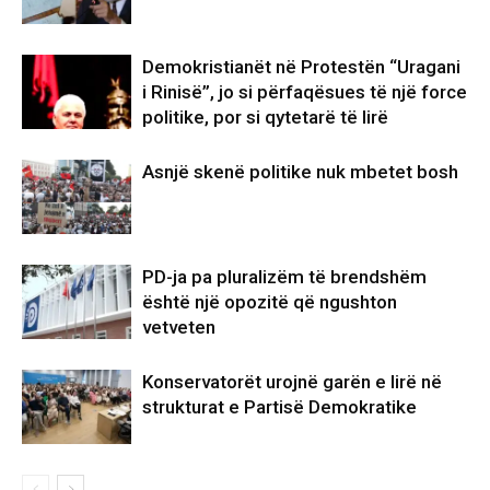
Demokristianët në Protestën “Uragani
i Rinisë”, jo si përfaqësues të një force
politike, por si qytetarë të lirë
Asnjë skenë politike nuk mbetet bosh
PD-ja pa pluralizëm të brendshëm
është një opozitë që ngushton
vetveten
Konservatorët urojnë garën e lirë në
strukturat e Partisë Demokratike