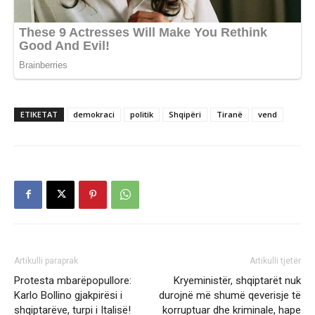
ETIKETAT
demokraci
politik
Shqipëri
Tiranë
vend
Artikulli paraprak
Artikulli tjetër
Protesta mbarëpopullore:
Kryeministër, shqiptarët nuk
Karlo Bollino gjakpirësi i
durojnë më shumë qeverisje të
shqiptarëve, turpi i Italisë!
korruptuar dhe kriminale, hape