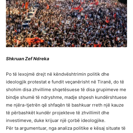
Shkruan Zef Ndreka
Po të lexojmë drejt në këndvështrimin politik dhe
ideologjik protestat e fundit veçanërisht në Tiranë, do të
shohim disa zhvillime shqetësuese të disa grupimeve me
bindje shumë të ndryshme, madje shpesh kundërshtuese
me njëra-tjetrën që shfaqën të bashkuar rreth një kauze
të përbashkët kundër projekteve të zhvillimit dhe
investimeve, duke krijuar një çorbë ideologjike.
Për ta argumentuar, nga analiza politike e kësaj situate të