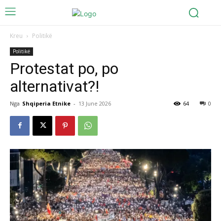
Kreu
Politikë
Politikë
Protestat po, po
alternativat?!
Nga
Shqiperia Etnike
-
13 June 2026
64
0