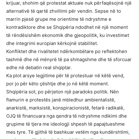
krijuar, shohim që protestat aktuale nuk përfaqësojnë një
alternativë të qartë zhvillimi për vendin. Sepse në to
marrin pjesë grupe me orientime të ndryshme e
kontradiktore dhe se Shqipëria ndodhet në një moment
të rëndësishëm ekonomik dhe gjeopolitik, ku investimet
dhe integrimi europian kërkojnë stabilitet.
Konfliktet dhe rivalitetet ndërkombëtare po reflektohen
tashmë dhe në mënyrë të pa shmagshme dhe të sforcuar
edhe në debatin real shqiptar.
Ka plot arsye legjitime për të protestuar në këtë vend,
por jo për këto çështje dhe jo në këtë moment.
Shqipëria sot, po përjeton një paradoks politik. Nën
flamurin e protestës janë mbledhur ambientalistë,
anarkistë, marksistë, konspiracionistë, fetarë radikalë,
OJQ të financuara nga qendra të ndryshme ndikimi dhe
grupime të tjera me ideologji shpesh të papajtueshme
mes tyre. Të gjithë të bashkuar vetëm nga kundërshtimi,