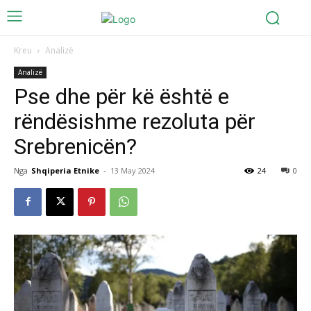
Kreu
Analizë
Analizë
Pse dhe për kë është e
rëndësishme rezoluta për
Srebrenicën?
Nga
Shqiperia Etnike
-
13 May 2024
24
0