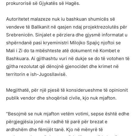
prokurorisë së Gjykatës së Hagës.
Autoritetet malazeze nuk iu bashkuan shumicës së
vendeve të Ballkanit në qasjen ndaj projektrezolutës për
Srebrenicën. Sinjalet e përziera dhe gjysmë informatat u
shpërndanë pasi kryeministri Milojko Spajiç njoftoi se
Mali i Zi do ta mbështeste atë dokument në Kombet e
Bashkuara. Ai gjithashtu vuri në dukje se do të votohen të
gjitha rezolutat që dënojnë gjenocidet dhe krimet në
territorin e ish-Jugosllavisë.
Megjithatë, për një pjesë të konsiderueshme të opinionit
publik vendor dhe shoqërisë civile, kjo nuk mjafton.
“Besojmë se nuk mjafton vetëm votimi, sepse është edhe
përgjegjësia jonë në radhë të parë për brezat e
ardhshëm dhe fëmijët tanë. Kjo në mënyrë të