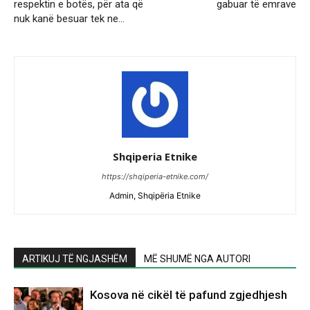
respektin e botës, për ata që
gabuar të emrave
nuk kanë besuar tek ne…
Shqiperia Etnike
https://shqiperia-etnike.com/
Admin, Shqipëria Etnike
ARTIKUJ TË NGJASHËM
MË SHUMË NGA AUTORI
Kosova në cikël të pafund zgjedhjesh