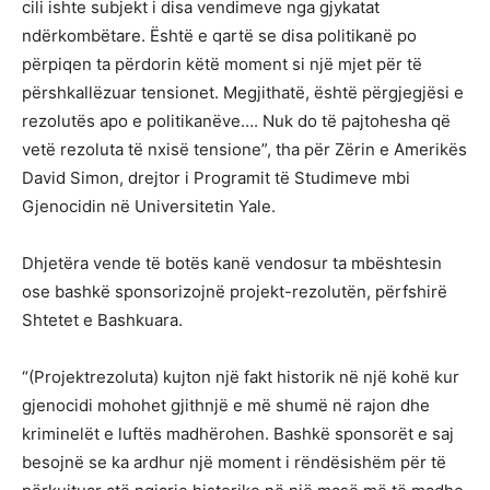
cili ishte subjekt i disa vendimeve nga gjykatat
ndërkombëtare. Është e qartë se disa politikanë po
përpiqen ta përdorin këtë moment si një mjet për të
përshkallëzuar tensionet. Megjithatë, është përgjegjësi e
rezolutës apo e politikanëve…. Nuk do të pajtohesha që
vetë rezoluta të nxisë tensione”, tha për Zërin e Amerikës
David Simon, drejtor i Programit të Studimeve mbi
Gjenocidin në Universitetin Yale.
Dhjetëra vende të botës kanë vendosur ta mbështesin
ose bashkë sponsorizojnë projekt-rezolutën, përfshirë
Shtetet e Bashkuara.
“(Projektrezoluta) kujton një fakt historik në një kohë kur
gjenocidi mohohet gjithnjë e më shumë në rajon dhe
kriminelët e luftës madhërohen. Bashkë sponsorët e saj
besojnë se ka ardhur një moment i rëndësishëm për të