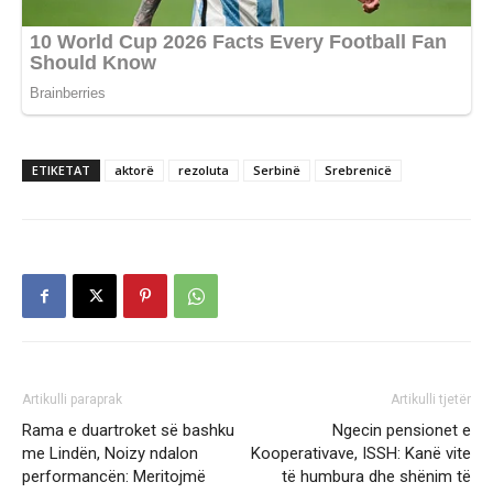
ETIKETAT
aktorë
rezoluta
Serbinë
Srebrenicë
Artikulli paraprak
Artikulli tjetër
Rama e duartroket së bashku
Ngecin pensionet e
me Lindën, Noizy ndalon
Kooperativave, ISSH: Kanë vite
performancën: Meritojmë
të humbura dhe shënim të