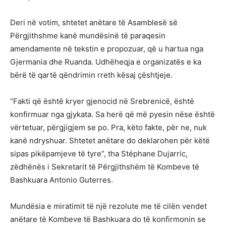
Deri në votim, shtetet anëtare të Asamblesë së
Përgjithshme kanë mundësinë të paraqesin
amendamente në tekstin e propozuar, që u hartua nga
Gjermania dhe Ruanda. Udhëheqja e organizatës e ka
bërë të qartë qëndrimin rreth kësaj çështjeje.
“Fakti që është kryer gjenocid në Srebrenicë, është
konfirmuar nga gjykata. Sa herë që më pyesin nëse është
vërtetuar, përgjigjem se po. Pra, këto fakte, për ne, nuk
kanë ndryshuar. Shtetet anëtare do deklarohen për këtë
sipas pikëpamjeve të tyre”, tha Stéphane Dujarric,
zëdhënës i Sekretarit të Përgjithshëm të Kombeve të
Bashkuara Antonio Guterres.
Mundësia e miratimit të një rezolute me të cilën vendet
anëtare të Kombeve të Bashkuara do të konfirmonin se