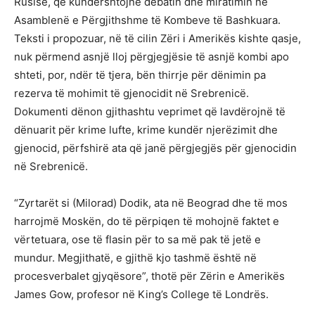
Rusisë, që kundërshtojnë debatin dhe miratimin në
Asamblenë e Përgjithshme të Kombeve të Bashkuara.
Teksti i propozuar, në të cilin Zëri i Amerikës kishte qasje,
nuk përmend asnjë lloj përgjegjësie të asnjë kombi apo
shteti, por, ndër të tjera, bën thirrje për dënimin pa
rezerva të mohimit të gjenocidit në Srebrenicë.
Dokumenti dënon gjithashtu veprimet që lavdërojnë të
dënuarit për krime lufte, krime kundër njerëzimit dhe
gjenocid, përfshirë ata që janë përgjegjës për gjenocidin
në Srebrenicë.
“Zyrtarët si (Milorad) Dodik, ata në Beograd dhe të mos
harrojmë Moskën, do të përpiqen të mohojnë faktet e
vërtetuara, ose të flasin për to sa më pak të jetë e
mundur. Megjithatë, e gjithë kjo tashmë është në
procesverbalet gjyqësore”, thotë për Zërin e Amerikës
James Gow, profesor në King’s College të Londrës.