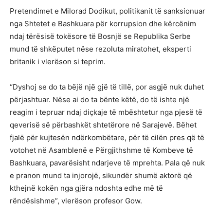
Pretendimet e Milorad Dodikut, politikanit të sanksionuar
nga Shtetet e Bashkuara për korrupsion dhe kërcënim
ndaj tërësisë tokësore të Bosnjë se Republika Serbe
mund të shkëputet nëse rezoluta miratohet, eksperti
britanik i vlerëson si teprim.
“Dyshoj se do ta bëjë një gjë të tillë, por asgjë nuk duhet
përjashtuar. Nëse ai do ta bënte këtë, do të ishte një
reagim i tepruar ndaj diçkaje të mbështetur nga pjesë të
qeverisë së përbashkët shtetërore në Sarajevë. Bëhet
fjalë për kujtesën ndërkombëtare, për të cilën pres që të
votohet në Asamblenë e Përgjithshme të Kombeve të
Bashkuara, pavarësisht ndarjeve të mprehta. Pala që nuk
e pranon mund ta injorojë, sikundër shumë aktorë që
kthejnë kokën nga gjëra ndoshta edhe më të
rëndësishme”, vlerëson profesor Gow.