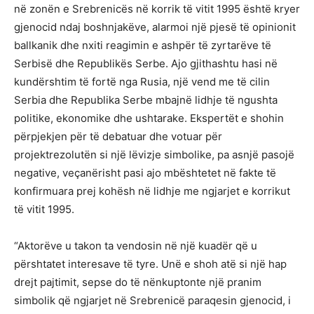
në zonën e Srebrenicës në korrik të vitit 1995 është kryer
gjenocid ndaj boshnjakëve, alarmoi një pjesë të opinionit
ballkanik dhe nxiti reagimin e ashpër të zyrtarëve të
Serbisë dhe Republikës Serbe. Ajo gjithashtu hasi në
kundërshtim të fortë nga Rusia, një vend me të cilin
Serbia dhe Republika Serbe mbajnë lidhje të ngushta
politike, ekonomike dhe ushtarake. Ekspertët e shohin
përpjekjen për të debatuar dhe votuar për
projektrezolutën si një lëvizje simbolike, pa asnjë pasojë
negative, veçanërisht pasi ajo mbështetet në fakte të
konfirmuara prej kohësh në lidhje me ngjarjet e korrikut
të vitit 1995.
“Aktorëve u takon ta vendosin në një kuadër që u
përshtatet interesave të tyre. Unë e shoh atë si një hap
drejt pajtimit, sepse do të nënkuptonte një pranim
simbolik që ngjarjet në Srebrenicë paraqesin gjenocid, i