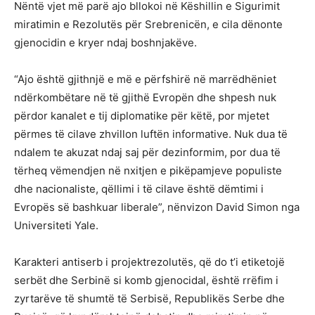
Nëntë vjet më parë ajo bllokoi në Këshillin e Sigurimit
miratimin e Rezolutës për Srebrenicën, e cila dënonte
gjenocidin e kryer ndaj boshnjakëve.
“Ajo është gjithnjë e më e përfshirë në marrëdhëniet
ndërkombëtare në të gjithë Evropën dhe shpesh nuk
përdor kanalet e tij diplomatike për këtë, por mjetet
përmes të cilave zhvillon luftën informative. Nuk dua të
ndalem te akuzat ndaj saj për dezinformim, por dua të
tërheq vëmendjen në nxitjen e pikëpamjeve populiste
dhe nacionaliste, qëllimi i të cilave është dëmtimi i
Evropës së bashkuar liberale”, nënvizon David Simon nga
Universiteti Yale.
Karakteri antiserb i projektrezolutës, që do t’i etiketojë
serbët dhe Serbinë si komb gjenocidal, është rrëfim i
zyrtarëve të shumtë të Serbisë, Republikës Serbe dhe