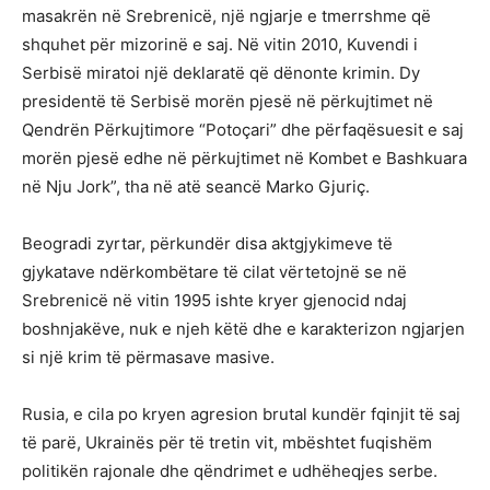
masakrën në Srebrenicë, një ngjarje e tmerrshme që
shquhet për mizorinë e saj. Në vitin 2010, Kuvendi i
Serbisë miratoi një deklaratë që dënonte krimin. Dy
presidentë të Serbisë morën pjesë në përkujtimet në
Qendrën Përkujtimore “Potoçari” dhe përfaqësuesit e saj
morën pjesë edhe në përkujtimet në Kombet e Bashkuara
në Nju Jork”, tha në atë seancë Marko Gjuriç.
Beogradi zyrtar, përkundër disa aktgjykimeve të
gjykatave ndërkombëtare të cilat vërtetojnë se në
Srebrenicë në vitin 1995 ishte kryer gjenocid ndaj
boshnjakëve, nuk e njeh këtë dhe e karakterizon ngjarjen
si një krim të përmasave masive.
Rusia, e cila po kryen agresion brutal kundër fqinjit të saj
të parë, Ukrainës për të tretin vit, mbështet fuqishëm
politikën rajonale dhe qëndrimet e udhëheqjes serbe.