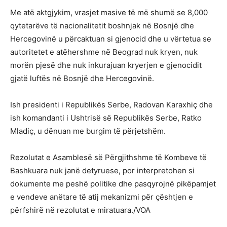
Me atë aktgjykim, vrasjet masive të më shumë se 8,000
qytetarëve të nacionalitetit boshnjak në Bosnjë dhe
Hercegovinë u përcaktuan si gjenocid dhe u vërtetua se
autoritetet e atëhershme në Beograd nuk kryen, nuk
morën pjesë dhe nuk inkurajuan kryerjen e gjenocidit
gjatë luftës në Bosnjë dhe Hercegovinë.
Ish presidenti i Republikës Serbe, Radovan Karaxhiç dhe
ish komandanti i Ushtrisë së Republikës Serbe, Ratko
Mladiç, u dënuan me burgim të përjetshëm.
Rezolutat e Asamblesë së Përgjithshme të Kombeve të
Bashkuara nuk janë detyruese, por interpretohen si
dokumente me peshë politike dhe pasqyrojnë pikëpamjet
e vendeve anëtare të atij mekanizmi për çështjen e
përfshirë në rezolutat e miratuara./VOA