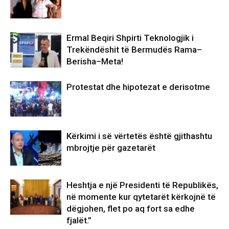
Ermal Beqiri Shpirti Teknologjik i
Trekëndëshit të Bermudës Rama–
Berisha–Meta!
Protestat dhe hipotezat e derisotme
Kërkimi i së vërtetës është gjithashtu
mbrojtje për gazetarët
Heshtja e një Presidenti të Republikës,
në momente kur qytetarët kërkojnë të
dëgjohen, flet po aq fort sa edhe
fjalët.”