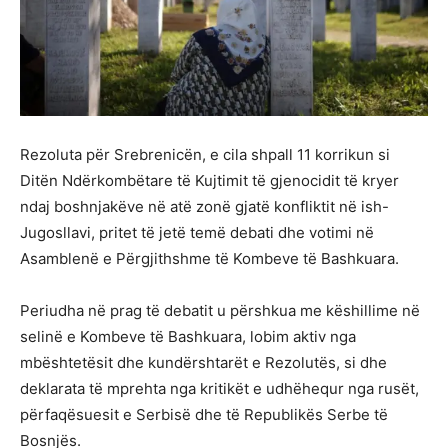
Rezoluta për Srebrenicën, e cila shpall 11 korrikun si
Ditën Ndërkombëtare të Kujtimit të gjenocidit të kryer
ndaj boshnjakëve në atë zonë gjatë konfliktit në ish-
Jugosllavi, pritet të jetë temë debati dhe votimi në
Asamblenë e Përgjithshme të Kombeve të Bashkuara.
Periudha në prag të debatit u përshkua me këshillime në
selinë e Kombeve të Bashkuara, lobim aktiv nga
mbështetësit dhe kundërshtarët e Rezolutës, si dhe
deklarata të mprehta nga kritikët e udhëhequr nga rusët,
përfaqësuesit e Serbisë dhe të Republikës Serbe të
Bosnjës.