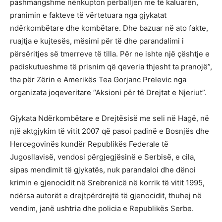
pashmangshme nënkupton përballjen me të kaluarën,
pranimin e fakteve të vërtetuara nga gjykatat
ndërkombëtare dhe kombëtare. Dhe bazuar në ato fakte,
ruajtja e kujtesës, mësimi për të dhe parandalimi i
përsëritjes së tmerreve të tilla. Për ne ishte një çështje e
padiskutueshme të prisnim që qeveria thjesht ta pranojë”,
tha për Zërin e Amerikës Tea Gorjanc Prelevic nga
organizata joqeveritare “Aksioni për të Drejtat e Njeriut”.
Gjykata Ndërkombëtare e Drejtësisë me seli në Hagë, në
një aktgjykim të vitit 2007 që pasoi padinë e Bosnjës dhe
Hercegovinës kundër Republikës Federale të
Jugosllavisë, vendosi përgjegjësinë e Serbisë, e cila,
sipas mendimit të gjykatës, nuk parandaloi dhe dënoi
krimin e gjenocidit në Srebrenicë në korrik të vitit 1995,
ndërsa autorët e drejtpërdrejtë të gjenocidit, thuhej në
vendim, janë ushtria dhe policia e Republikës Serbe.