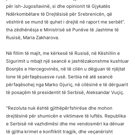
për ish-Jugosllavinë, si dhe opinionit të Gjykatës
Ndërkombëtare të Drejtësisë për Srebrenicën, që
vështirë se mund të quhet i drejtë në raport me serbët”.
tha zëdhënësja e Ministrisë së Punëve të Jashtme të
Rusisë, Maria Zakharova.
Në fillim të majit, me kërkesë të Rusisë, në Këshillin e
Sigurimit u mbajt një seancë e jashtëzakonshme kushtuar
Bosnjës e Hercegovinës, në të cilën u dëgjuan të njëjtat
tone të përfaqësuesve rusë. Serbia në atë seancë
përfaqësohej nga Marko Gjuriç, në cilësinë e të dërguarit
të posaçëm të presidentit të Serbisë, Aleksandar Vuçiç.
“Rezoluta nuk është gjithëpërfshirëse dhe mohon
drejtësinë për shumicën e viktimave të luftës. Republika
e Serbisë në vazhdimësi dhe me vendosmëri ka dënuar
të gjitha krimet e konfliktit tragjik, dhe veçanërisht