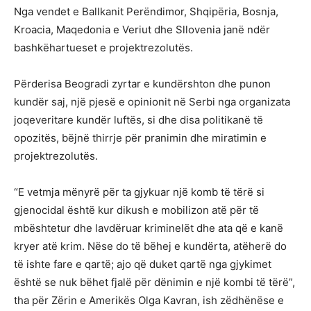
Nga vendet e Ballkanit Perëndimor, Shqipëria, Bosnja,
Kroacia, Maqedonia e Veriut dhe Sllovenia janë ndër
bashkëhartueset e projektrezolutës.
Përderisa Beogradi zyrtar e kundërshton dhe punon
kundër saj, një pjesë e opinionit në Serbi nga organizata
joqeveritare kundër luftës, si dhe disa politikanë të
opozitës, bëjnë thirrje për pranimin dhe miratimin e
projektrezolutës.
“E vetmja mënyrë për ta gjykuar një komb të tërë si
gjenocidal është kur dikush e mobilizon atë për të
mbështetur dhe lavdëruar kriminelët dhe ata që e kanë
kryer atë krim. Nëse do të bëhej e kundërta, atëherë do
të ishte fare e qartë; ajo që duket qartë nga gjykimet
është se nuk bëhet fjalë për dënimin e një kombi të tërë”,
tha për Zërin e Amerikës Olga Kavran, ish zëdhënëse e