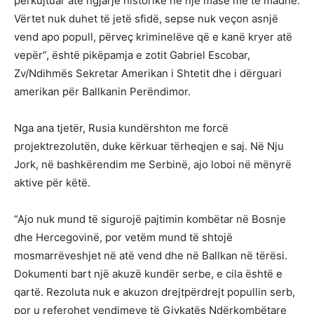
përkujtuar atë ngjarje historike në një masë më të madhe.
Vërtet nuk duhet të jetë sfidë, sepse nuk veçon asnjë
vend apo popull, përveç kriminelëve që e kanë kryer atë
vepër”, është pikëpamja e zotit Gabriel Escobar,
Zv/Ndihmës Sekretar Amerikan i Shtetit dhe i dërguari
amerikan për Ballkanin Perëndimor.
Nga ana tjetër, Rusia kundërshton me forcë
projektrezolutën, duke kërkuar tërheqjen e saj. Në Nju
Jork, në bashkërendim me Serbinë, ajo loboi në mënyrë
aktive për këtë.
“Ajo nuk mund të sigurojë pajtimin kombëtar në Bosnje
dhe Hercegovinë, por vetëm mund të shtojë
mosmarrëveshjet në atë vend dhe në Ballkan në tërësi.
Dokumenti bart një akuzë kundër serbe, e cila është e
qartë. Rezoluta nuk e akuzon drejtpërdrejt popullin serb,
por u referohet vendimeve të Gjykatës Ndërkombëtare