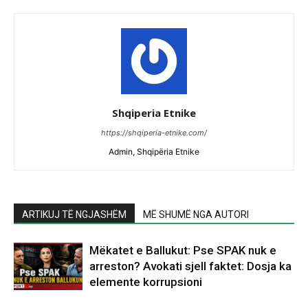
Shqiperia Etnike
https://shqiperia-etnike.com/
Admin, Shqipëria Etnike
ARTIKUJ TË NGJASHËM
MË SHUMË NGA AUTORI
Mëkatet e Ballukut: Pse SPAK nuk e
arreston? Avokati sjell faktet: Dosja ka
elemente korrupsioni