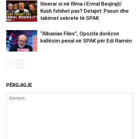
Itinerar si në filma i Ermal Beqirajt/
Kush fshihet pas? Detajet: Pasuri dhe
takimet sekrete të SPAK
“Albanian Files”, Opozita dorëzon
kallëzim penal në SPAK për Edi Ramën
PËRGJIGJE