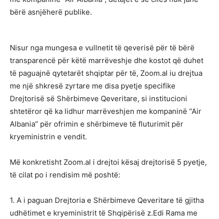
bërë asnjëherë publike.
Nisur nga mungesa e vullnetit të qeverisë për të bërë
transparencë për këtë marrëveshje dhe kostot që duhet
të paguajnë qytetarët shqiptar për të, Zoom.al iu drejtua
me një shkresë zyrtare me disa pyetje specifike
Drejtorisë së Shërbimeve Qeveritare, si institucioni
shtetëror që ka lidhur marrëveshjen me kompaninë “Air
Albania” për ofrimin e shërbimeve të fluturimit për
kryeministrin e vendit.
Më konkretisht Zoom.al i drejtoi kësaj drejtorisë 5 pyetje,
të cilat po i rendisim më poshtë:
1. A i paguan Drejtoria e Shërbimeve Qeveritare të gjitha
udhëtimet e kryeministrit të Shqipërisë z.Edi Rama me