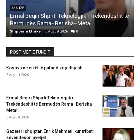
ANALIZË
Ermal Beqiri Shpirti Teknologjik i Trekëndëshit të
G
Bermudës Rama–Berisha–Meta!
Shqiperia Etnike
-
5 August 2026
0
S
POSTIMET E FUNDIT
Kosova në cikël të pafund zgjedhjesh
7 August 2026
Ermal Beqiri Shpirti Teknologjik i
Trekëndëshit të Bermudës Rama–Berisha–
Meta!
5 August 2026
Gazetari shqiptar, Enrik Mehmeti, kur tributi
zëvendëson pyetjet