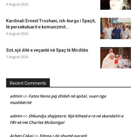
4 August 2026
Kardinali Ernest Troshani, ish-burgu i Spaçit,
të persekutuarit e komunizmit...
4 August 2026
Sot, një ditë e veçantë në Spaç të Mirditës
1 August 2026
Recent Comments
admin
Fatos Nono pej ditësh në spital, vuan nga
on
mushkëritë
admin
Shkundja shqiptare: Një kthesë e re në skandalin e
on
FBI-së me Charles McGonigal
Arben Çokaj
Edona i do shumë paratë
on