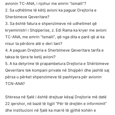
avionin TC-ANA, i njohur me emrin “Ismaili”?
2. Sa udhëtime të këtij avioni ka paguar Drejtoria e
Sherbimeve Qeveritare?
3. Sa është fatura e shpenzimeve në udhetimet që
kryeministri i Shqiperise, z. Edi Rama ka kryer me avioni
TC-ANA, me emrin “Ismaili”, që nga dita e parë që ai ka
nisur ta përdore atë e deri tani?
4. A paguan Drejtoria e Sherbimeve Qeveritare tarifa e
taksa te tjera te ketij avioni?
5. A ka detyrime të prapambetura Drejtoria e Shërbimeve
Qeveritare tek kompani private në Shqipëri dhe jashtë saj
përsa u përket shpenzimeve të pashlyera për avionin
TCN-ANA?
Shkresa në fjalë i është drejtuar kësaj Drejtorie më datë
22 qershor, në bazë të ligjit “Për të drejtën e informimit”
dhe institucioni në fjalë ka marrë të gjithë kohën e