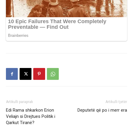
Artikulli paraprak
Artikulli tjetër
Edi Rama shkarkon Erion
Deputetë që po i merr era
Veliajn si Drejtues Politik i
Qarkut Tiranë?