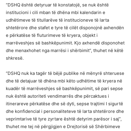
“DSHQ është detyruar të konstatojë, se nuk është
institucioni i cili mban të dhëna mbi kalendarin e
udhëtimeve të titullarëve të institucioneve të larta
shtetërore dhe stafet e tyre të cilët disponojnë axhendën
e përkatëse të fluturimeve të kryera, objekt i
marrëveshjes së bashkëpunimit. Kjo axhendë disponohet
dhe menaxhohet nga marrësi i shërbimit”, thuhet në këtë
shkresë.
“DSHQ nuk ka tagër të bëjë publike në mënyrë shteruese
dhe të detajuar të dhëna mbi këto udhëtime të kryera në
kuadër të marrëveshjes së bashkëpunimit, së pari sepse
nuk është autoriteti vendimarrës dhe përcaktues i
itinerareve përkatëse dhe së dyti, sepse trajtimi I sigurtë
dhe konfidencial i personaliteteve të larta shtetërore dhe
veprimtarive të tyre zyrtare është detyrim parësor i saj”,
thuhet me tej në përgjigjen e Drejtorisë së Shërbimeve