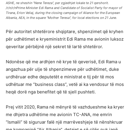
ASHE, ne sheshin “Nene Tereza”, per zgjedhjet lokale te 21 qershorit.
/r/n/r/nPrime Minister Edi Rama and Candidate of Socialist Party for mayor of
Tirana, Erion Veliaj, during the closing campaign of Aliance for the European
Albania, AEA, in the square "Mother Teresa", for local elections on 21 June.
Për autoritet shtetërore shqiptare, shpenzimet që kryhen
për udhëtimet e kryeministrit Edi Rama me avionin luksoz
qeveritar përbëjnë një sekret të lartë shtetëror.
Ndonëse që me ardhjen në krye të qeverisë, Edi Rama u
angazhua për ulje të shpenzimeve për udhëtimet, duke
urdhëruar edhe deputetët e ministrat e tij për të mos
udhëtuar me “business class”, vetë ai ka vendosur të mos
heqë dorë nga benefitet që të sjell pushteti.
Prej vitit 2020, Rama në mënyrë të vazhdueshme ka kryer
me dhjetra udhëtime me avionin TC-ANA, me emrin
“Ismaili” të siguruar falë një marrëveshjeje të nënshkruar
me kompaninë “Air Albania”, detajet e së cilës nuk janë