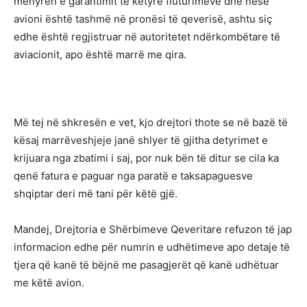
mënyrën e garantimit të këtyre fluturimeve dhe nëse
avioni është tashmë në pronësi të qeverisë, ashtu siç
edhe është regjistruar në autoritetet ndërkombëtare të
aviacionit, apo është marrë me qira.
Më tej në shkresën e vet, kjo drejtori thote se në bazë të
kësaj marrëveshjeje janë shlyer të gjitha detyrimet e
krijuara nga zbatimi i saj, por nuk bën të ditur se cila ka
qenë fatura e paguar nga paratë e taksapaguesve
shqiptar deri më tani për këtë gjë.
Mandej, Drejtoria e Shërbimeve Qeveritare refuzon të jap
informacion edhe për numrin e udhëtimeve apo detaje të
tjera që kanë të bëjnë me pasagjerët që kanë udhëtuar
me këtë avion.