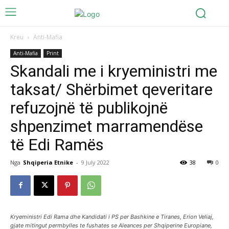
Kreu
Anti-Mafia
Anti-Mafia
Print
Skandali me i kryeministri me
taksat/ Shërbimet qeveritare
refuzojnë të publikojnë
shpenzimet marramendëse
të Edi Ramës
Nga
Shqiperia Etnike
-
9 July 2022
38
0
Kryeministri Edi Rama dhe Kandidati i PS per Bashkine e Tiranes, Erion Veliaj,
gjate mitingut permbylles te fushates se Aleances per Shqiperine Europiane,