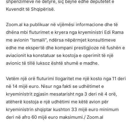
shpenzimeve në detyrë, siç bëjnë edhe deputetët e
Kuvendit të Shqipërisë.
Zoom.al ka publikuar në vijëmësi informacione dhe të
dhëna mbi fluturimet e kryera nga kryeministri Edi Rama
me avionin “Ismaili”, ndërsa nëpërmjet konsultimeve
edhe me ekspertë dhe kompani prestigjioze në fushën e
aviacionit ka konstatuar se kostoja e operimit të një
avionic të tillë luksoz është shumë e madhe.
Vetëm një orë fluturimi llogaritet me një kosto nga 11 deri
në 14 mijë euro. Nisur nga fakti se udhëtimet e
kryeministrit zgjasin mesatarisht nga 3 deri në 4 orë,
atëherë kostoja e një udhëtimi me këtë avion për
kryeministrin shqiptar kushton 33 mijë euro minimum
deri në afro 60 mijë euro maksimumi./ Zoom.al