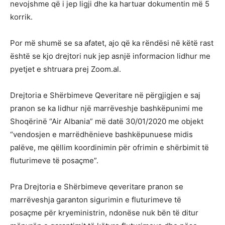
nevojshme që i jep ligji dhe ka hartuar dokumentin më 5
korrik.
Por më shumë se sa afatet, ajo që ka rëndësi në këtë rast
është se kjo drejtori nuk jep asnjë informacion lidhur me
pyetjet e shtruara prej Zoom.al.
Drejtoria e Shërbimeve Qeveritare në përgjigjen e saj
pranon se ka lidhur një marrëveshje bashkëpunimi me
Shoqërinë “Air Albania” më datë 30/01/2020 me objekt
“vendosjen e marrëdhënieve bashkëpunuese midis
palëve, me qëllim koordinimin për ofrimin e shërbimit të
fluturimeve të posaçme”.
Pra Drejtoria e Shërbimeve qeveritare pranon se
marrëveshja garanton sigurimin e fluturimeve të
posaçme për kryeministrin, ndonëse nuk bën të ditur