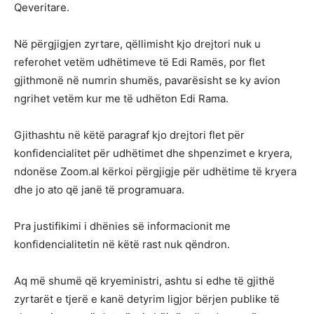
Qeveritare.
Në përgjigjen zyrtare, qëllimisht kjo drejtori nuk u
referohet vetëm udhëtimeve të Edi Ramës, por flet
gjithmonë në numrin shumës, pavarësisht se ky avion
ngrihet vetëm kur me të udhëton Edi Rama.
Gjithashtu në këtë paragraf kjo drejtori flet për
konfidencialitet për udhëtimet dhe shpenzimet e kryera,
ndonëse Zoom.al kërkoi përgjigje për udhëtime të kryera
dhe jo ato që janë të programuara.
Pra justifikimi i dhënies së informacionit me
konfidencialitetin në këtë rast nuk qëndron.
Aq më shumë që kryeministri, ashtu si edhe të gjithë
zyrtarët e tjerë e kanë detyrim ligjor bërjen publike të