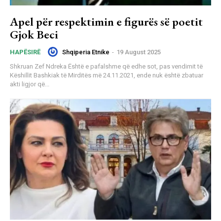
Apel për respektimin e figurës së poetit
Gjok Beci
Shqiperia Etnike
-
19 August 2025
HAPËSIRË
Shkruan Zef Ndreka Është e pafalshme që edhe sot, pas vendimit të
Këshillit Bashkiak të Mirditës më 24.11.2021, ende nuk është zbatuar
akti ligjor që...