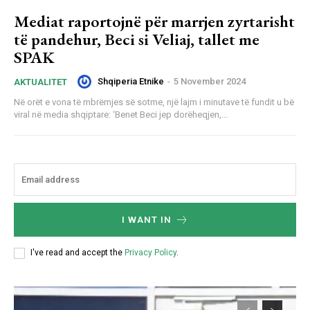
Mediat raportojnë për marrjen zyrtarisht
të pandehur, Beci si Veliaj, tallet me
SPAK
Shqiperia Etnike
-
5 November 2024
AKTUALITET
Në orët e vona të mbrëmjes së sotme, një lajm i minutave të fundit u bë
viral në media shqiptare: ‘Benet Beci jep dorëheqjen,...
I WANT IN
I've read and accept the
Privacy Policy
.