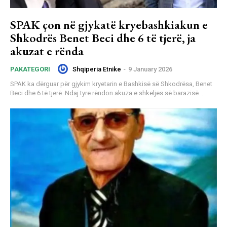
SPAK çon në gjykatë kryebashkiakun e
Shkodrës Benet Beci dhe 6 të tjerë, ja
akuzat e rënda
Shqiperia Etnike
-
9 January 2026
PAKATEGORI
SPAK ka dërguar për gjykim kryetarin e Bashkisë së Shkodrësa, Benet
Beci dhe 6 të tjerë. Ndaj tyre rëndon akuza e shkeljes së barazisë...