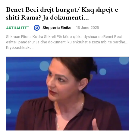
Benet Beci drejt burgut/ Kaq shpejt e
shiti Rama? Ja dokumenti…
Shqiperia Etnike
-
13 June 2025
AKTUALITET
Shkruan Eliona Kodra Shkreli Për këdo që ka dyshuar se Benet Beci
është i pandehur, ja dhe dokumenti ku shkruhet e zeza mbi të bardhë…
Kryebashkiaku...