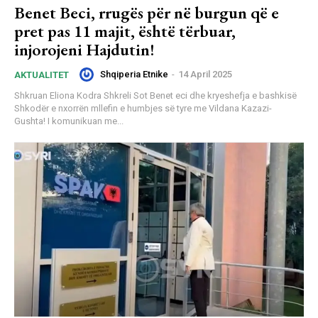
Benet Beci, rrugës për në burgun që e
pret pas 11 majit, është tërbuar,
injorojeni Hajdutin!
Shqiperia Etnike
-
14 April 2025
AKTUALITET
Shkruan Eliona Kodra Shkreli Sot Benet eci dhe kryeshefja e bashkisë
Shkodër e nxorrën mllefin e humbjes së tyre me Vildana Kazazi-
Gushta! I komunikuan me...