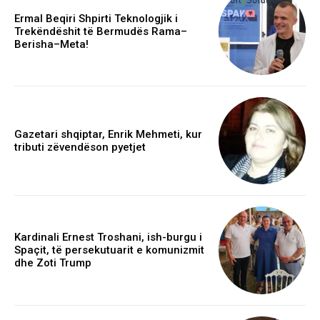
Ermal Beqiri Shpirti Teknologjik i
Trekëndëshit të Bermudës Rama–
Berisha–Meta!
Gazetari shqiptar, Enrik Mehmeti, kur
tributi zëvendëson pyetjet
Kardinali Ernest Troshani, ish-burgu i
Spaçit, të persekutuarit e komunizmit
dhe Zoti Trump