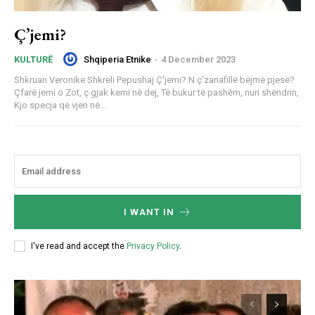
Ç’jemi?
Shqiperia Etnike
-
4 December 2023
KULTURË
Shkruan Veronike Shkreli Pepushaj Ç'jemi? N ç'zanafillë bëjmë pjesë?
Çfarë jemi o Zot, ç gjak kemi në dej, Të bukur të pashēm, nuri shëndrin,
Kjo specja që vjen në...
I WANT IN
I've read and accept the
Privacy Policy
.