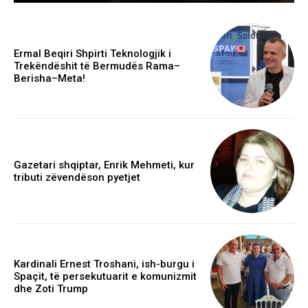
Ermal Beqiri Shpirti Teknologjik i
Trekëndëshit të Bermudës Rama–
Berisha–Meta!
Gazetari shqiptar, Enrik Mehmeti, kur
tributi zëvendëson pyetjet
Kardinali Ernest Troshani, ish-burgu i
Spaçit, të persekutuarit e komunizmit
dhe Zoti Trump