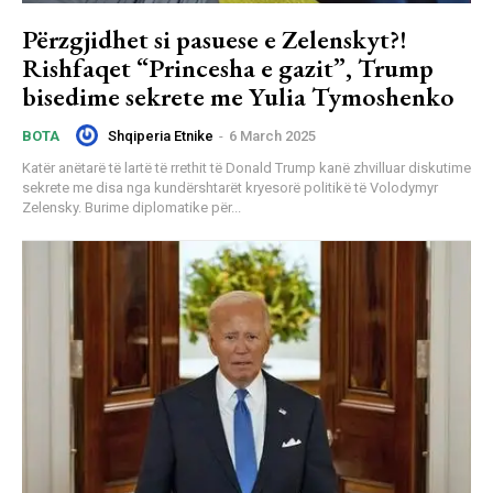
Përzgjidhet si pasuese e Zelenskyt?!
Rishfaqet “Princesha e gazit”, Trump
bisedime sekrete me Yulia Tymoshenko
Shqiperia Etnike
-
6 March 2025
BOTA
Katër anëtarë të lartë të rrethit të Donald Trump kanë zhvilluar diskutime
sekrete me disa nga kundërshtarët kryesorë politikë të Volodymyr
Zelensky. Burime diplomatike për...