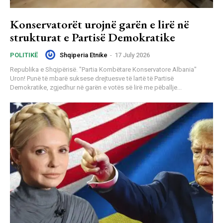
Konservatorët urojnë garën e lirë në
strukturat e Partisë Demokratike
Shqiperia Etnike
-
17 July 2026
POLITIKË
Republika e Shqipërisë. "Partia Kombëtare Konservatore Albania"
Uron! Punë të mbarë suksese drejtuesve të lartë të Partisë
Demokratike, zgjedhur në garën e votës së lirë me pëballje...