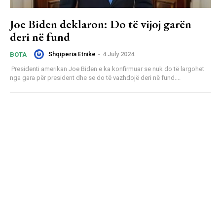
Joe Biden deklaron: Do të vijoj garën
deri në fund
Shqiperia Etnike
-
4 July 2024
BOTA
Presidenti amerikan Joe Biden e ka konfirmuar se nuk do të largohet
nga gara për president dhe se do të vazhdojë deri në fund....