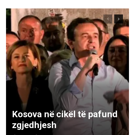
Kosova në cikël të pafund
zgjedhjesh