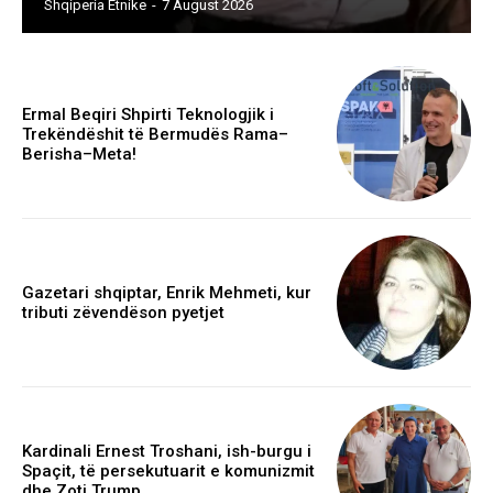
Shqiperia Etnike
-
7 August 2026
Ermal Beqiri Shpirti Teknologjik i
Trekëndëshit të Bermudës Rama–
Berisha–Meta!
Gazetari shqiptar, Enrik Mehmeti, kur
tributi zëvendëson pyetjet
Kardinali Ernest Troshani, ish-burgu i
Spaçit, të persekutuarit e komunizmit
dhe Zoti Trump