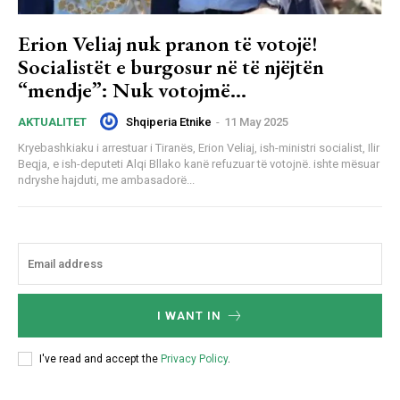
Erion Veliaj nuk pranon të votojë!
Socialistët e burgosur në të njëjtën
“mendje”: Nuk votojmë…
Shqiperia Etnike
-
11 May 2025
AKTUALITET
Kryebashkiaku i arrestuar i Tiranës, Erion Veliaj, ish-ministri socialist, Ilir
Beqja, e ish-deputeti Alqi Bllako kanë refuzuar të votojnë. ishte mësuar
ndryshe hajduti, me ambasadorë...
I WANT IN
I've read and accept the
Privacy Policy
.