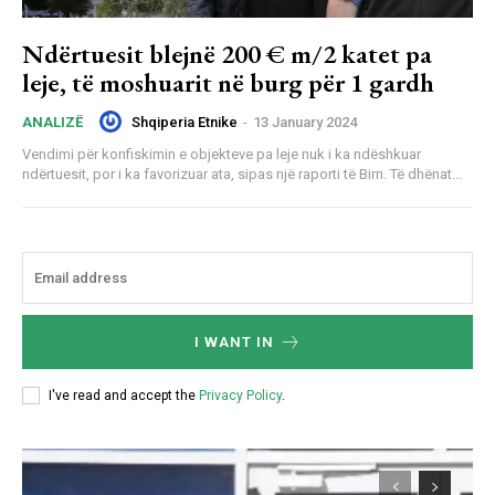
Ndërtuesit blejnë 200 € m/2 katet pa
leje, të moshuarit në burg për 1 gardh
Shqiperia Etnike
-
13 January 2024
ANALIZË
Vendimi për konfiskimin e objekteve pa leje nuk i ka ndëshkuar
ndërtuesit, por i ka favorizuar ata, sipas një raporti të Birn. Të dhënat...
I WANT IN
I've read and accept the
Privacy Policy
.