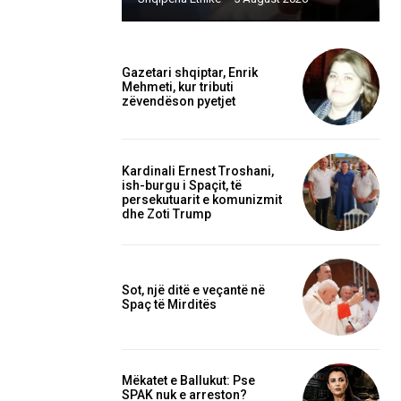
Gazetari shqiptar, Enrik
Mehmeti, kur tributi
zëvendëson pyetjet
Kardinali Ernest Troshani,
ish-burgu i Spaçit, të
persekutuarit e komunizmit
dhe Zoti Trump
Sot, një ditë e veçantë në
Spaç të Mirditës
Mëkatet e Ballukut: Pse
SPAK nuk e arreston?