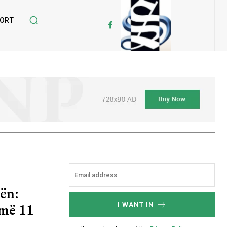
ORT
ën:
më 11
I WANT IN