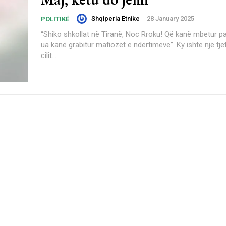
Shqiperia Etnike
-
28 January 2025
POLITIKË
“Shiko shkollat në Tiranë, Noc Rroku! Që kanë mbetur p
ua kanë grabitur mafiozët e ndërtimeve”. Ky ishte një tjetër koment të
cilit...