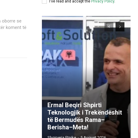
I've read and accept the
Privacy Policy
.
a oborre se
Ermal Beqiri Shpirti
Teknologjik i Trekëndëshit
të Bermudës Rama–
Berisha–Meta!
Shqiperia Etnike
-
5 August 2026