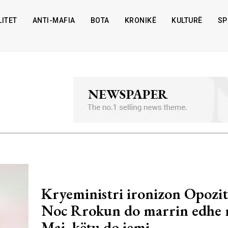
ITET
ANTI-MAFIA
BOTA
KRONIKË
KULTURË
SP
Kryeministri ironizon Opozit
Noc Rrokun do marrin edhe 
Maj, këtu do jemi