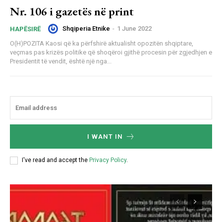
Nr. 106 i gazetës në print
Shqiperia Etnike
-
1 June 2022
HAPËSIRË
O(H)POZITA Kaosi që ka përfshirë aktualisht opozitën shqiptare,
veçmas pas krizës politike që shoqëroi gjithë procesin për zgjedhjen e
Presidentit të vendit, është një nga...
I WANT IN
I've read and accept the
Privacy Policy
.