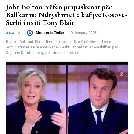
John Bolton rrëfen prapaskenat për
Ballkanin: Ndryshimet e kufijve Kosovë-
Serbi i nxiti Tony Blair
Shqiperia Etnike
-
10 January 2025
ANALIZË
Rajoni i Ballkanit Perëndimor nuk pritet të jetë në vëmendjen e
administratës së re amerikane. Kështu shprehet ish-këshilltari për
Sigurinë Kombëtare gjatë administratës së...