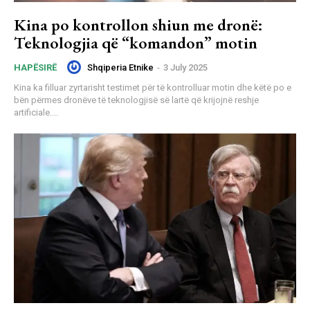
Kina po kontrollon shiun me dronë:
Teknologjia që “komandon” motin
Shqiperia Etnike
-
3 July 2025
HAPËSIRË
Kina ka filluar zyrtarisht testimet për të kontrolluar motin dhe këtë po e
bën përmes dronëve të teknologjisë së lartë që krijojnë reshje
artificiale....