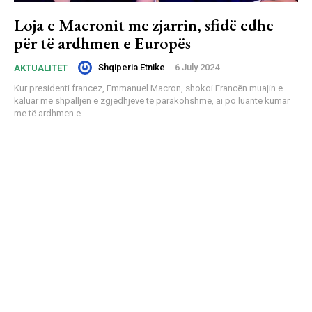
Loja e Macronit me zjarrin, sfidë edhe
për të ardhmen e Europës
Shqiperia Etnike
-
6 July 2024
AKTUALITET
Kur presidenti francez, Emmanuel Macron, shokoi Francën muajin e
kaluar me shpalljen e zgjedhjeve të parakohshme, ai po luante kumar
me të ardhmen e...