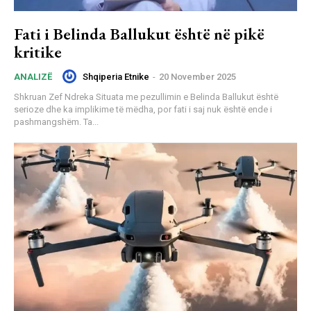
Fati i Belinda Ballukut është në pikë
kritike
Shqiperia Etnike
-
20 November 2025
ANALIZË
Shkruan Zef Ndreka Situata me pezullimin e Belinda Ballukut është
serioze dhe ka implikime të mëdha, por fati i saj nuk është ende i
pashmangshëm. Ta...