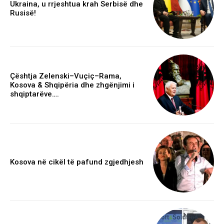
Ukraina, u rrjeshtua krah Serbisë dhe
Rusisë!
Çështja Zelenski–Vuçiç–Rama,
Kosova & Shqipëria dhe zhgënjimi i
shqiptarëve….
Kosova në cikël të pafund zgjedhjesh