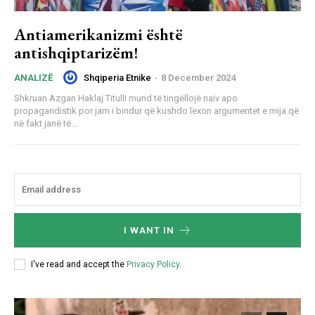
Antiamerikanizmi është
antishqiptarizëm!
Shqiperia Etnike
-
8 December 2024
ANALIZË
Shkruan Azgan Haklaj Titulli mund të tingëllojë naiv apo
propagandistik por jam i bindur që kushdo lexon argumentet e mija që
në fakt janë të...
I WANT IN
I've read and accept the
Privacy Policy
.