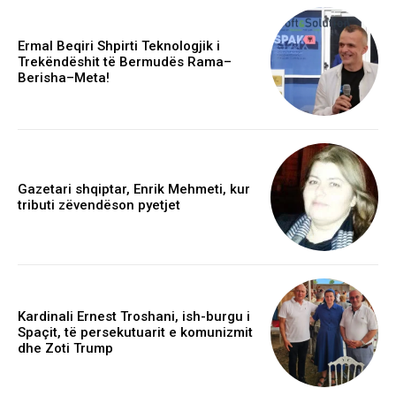
Ermal Beqiri Shpirti Teknologjik i
Trekëndëshit të Bermudës Rama–
Berisha–Meta!
Gazetari shqiptar, Enrik Mehmeti, kur
tributi zëvendëson pyetjet
Kardinali Ernest Troshani, ish-burgu i
Spaçit, të persekutuarit e komunizmit
dhe Zoti Trump