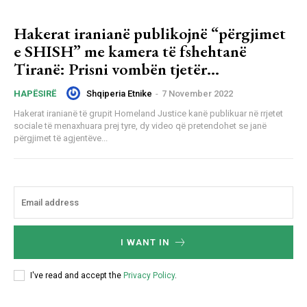
Hakerat iranianë publikojnë “përgjimet
e SHISH” me kamera të fshehtanë
Tiranë: Prisni vombën tjetër…
Shqiperia Etnike
-
7 November 2022
HAPËSIRË
Hakerat iranianë të grupit Homeland Justice kanë publikuar në rrjetet
sociale të menaxhuara prej tyre, dy video që pretendohet se janë
përgjimet të agjentëve...
I WANT IN
I've read and accept the
Privacy Policy
.