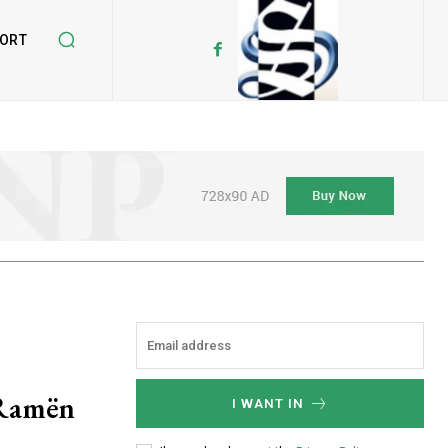
ORT
 Ramën
I WANT IN