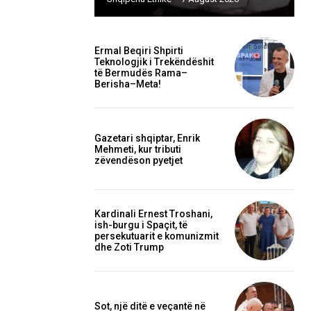
Ermal Beqiri Shpirti
Teknologjik i Trekëndëshit
të Bermudës Rama–
Berisha–Meta!
Gazetari shqiptar, Enrik
Mehmeti, kur tributi
zëvendëson pyetjet
Kardinali Ernest Troshani,
ish-burgu i Spaçit, të
persekutuarit e komunizmit
dhe Zoti Trump
Sot, një ditë e veçantë në