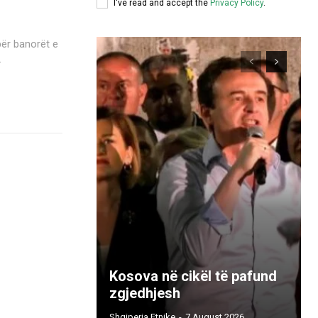
I've read and accept the
Privacy Policy
.
.
Kosova në cikël të pafund
zgjedhjesh
Shqiperia Etnike
-
7 August 2026