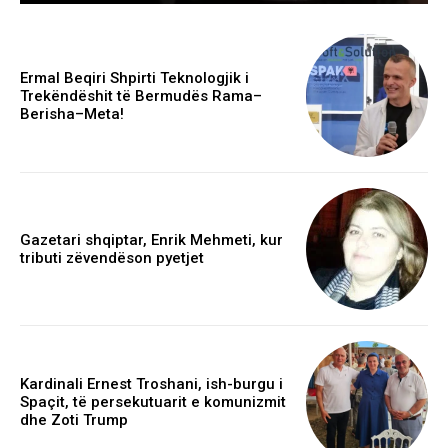
Ermal Beqiri Shpirti Teknologjik i
Trekëndëshit të Bermudës Rama–
Berisha–Meta!
Gazetari shqiptar, Enrik Mehmeti, kur
tributi zëvendëson pyetjet
Kardinali Ernest Troshani, ish-burgu i
Spaçit, të persekutuarit e komunizmit
dhe Zoti Trump