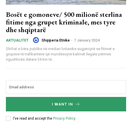
Bosët e gomoneve/ 500 milionë sterlina
fitime nga grupet kriminale, mes tyre
dhe shqiptarë
Shqiperia Etnike
-
7 January 2024
AKTUALITET
Shifrat e bëra publike në median britanike sugjerojnë se fitimet e
grupeve të trafikantëve që mundësojnë kalimet ilegale përmes
ngushticës detare 34 km të...
I WANT IN
I've read and accept the
Privacy Policy
.