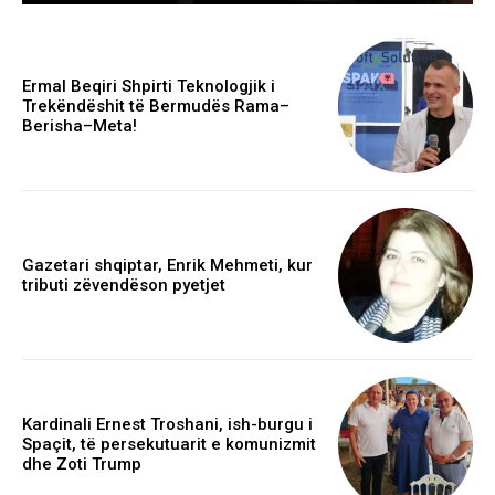
Ermal Beqiri Shpirti Teknologjik i
Trekëndëshit të Bermudës Rama–
Berisha–Meta!
Gazetari shqiptar, Enrik Mehmeti, kur
tributi zëvendëson pyetjet
Kardinali Ernest Troshani, ish-burgu i
Spaçit, të persekutuarit e komunizmit
dhe Zoti Trump