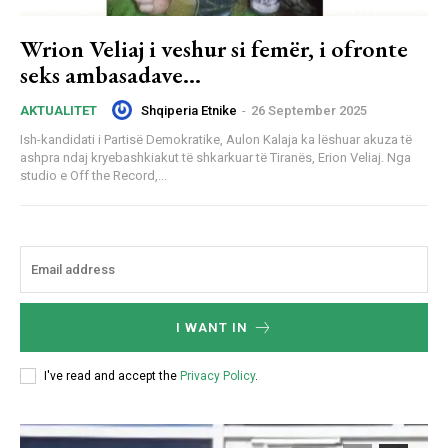
Wrion Veliaj i veshur si femër, i ofronte
seks ambasadave…
Shqiperia Etnike
-
26 September 2025
AKTUALITET
Ish-kandidati i Partisë Demokratike, Aulon Kalaja ka lëshuar akuza të
ashpra ndaj kryebashkiakut të shkarkuar të Tiranës, Erion Veliaj. Nga
studio e Off the Record,...
I WANT IN
I've read and accept the
Privacy Policy
.