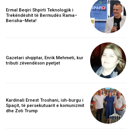
Ermal Beqiri Shpirti Teknologjik i
Trekëndëshit të Bermudës Rama–
Berisha–Meta!
Gazetari shqiptar, Enrik Mehmeti, kur
tributi zëvendëson pyetjet
Kardinali Ernest Troshani, ish-burgu i
Spaçit, të persekutuarit e komunizmit
dhe Zoti Trump