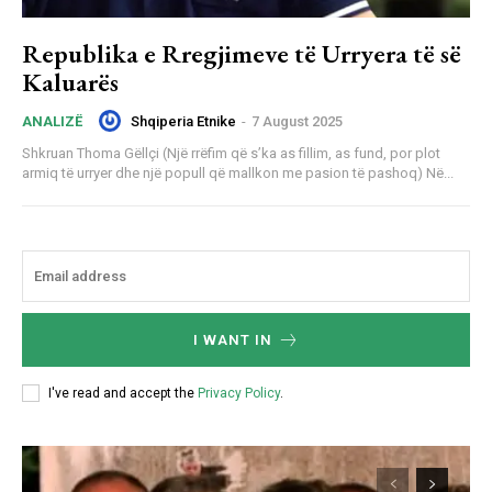
Republika e Rregjimeve të Urryera të së
Kaluarës
Shqiperia Etnike
-
7 August 2025
ANALIZË
Shkruan Thoma Gëllçi (Një rrëfim që s’ka as fillim, as fund, por plot
armiq të urryer dhe një popull që mallkon me pasion të pashoq) Në...
I WANT IN
I've read and accept the
Privacy Policy
.