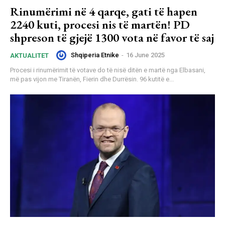
Rinumërimi në 4 qarqe, gati të hapen
2240 kuti, procesi nis të martën! PD
shpreson të gjejë 1300 vota në favor të saj
Shqiperia Etnike
-
16 June 2025
AKTUALITET
Procesi i rinumërimit të votave do të nisë ditën e martë nga Elbasani,
më pas vijon me Tiranën, Fierin dhe Durrësin. 96 kutitë e...