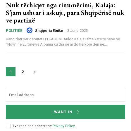
Nuk tërhiqet nga rinumërimi, Kalaja:
S’jam ushtar i askujt, para Shqipërisë nuk
ve partinë
Shqiperia Etnike
-
3 June 2025
POLITIKË
Kandidati për deputet i PD-ASHM, Aulon Kalaja ishte këtë të hënë në
“Now” në Euronews Albania ku tha se ai do kërkojë deri në...
1
2
I WANT IN
I've read and accept the
Privacy Policy
.