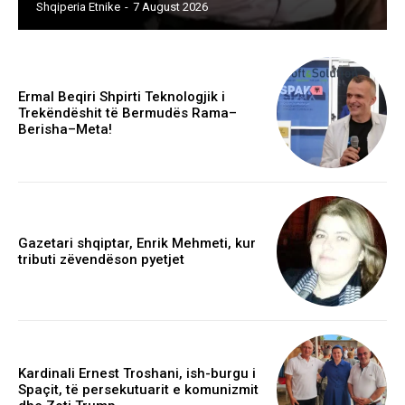
Shqiperia Etnike
-
7 August 2026
Ermal Beqiri Shpirti Teknologjik i
Trekëndëshit të Bermudës Rama–
Berisha–Meta!
Gazetari shqiptar, Enrik Mehmeti, kur
tributi zëvendëson pyetjet
Kardinali Ernest Troshani, ish-burgu i
Spaçit, të persekutuarit e komunizmit