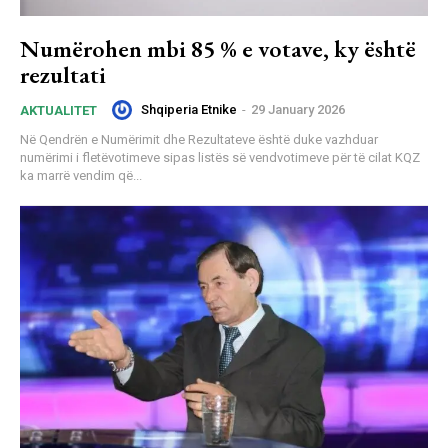
Numërohen mbi 85 % e votave, ky është
rezultati
Shqiperia Etnike
-
29 January 2026
AKTUALITET
Në Qendrën e Numërimit dhe Rezultateve është duke vazhduar
numërimi i fletëvotimeve sipas listës së vendvotimeve për të cilat KQZ
ka marrë vendim që...