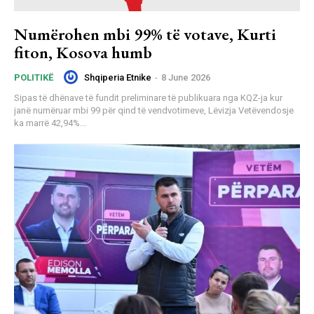
Numërohen mbi 99% të votave, Kurti
fiton, Kosova humb
Shqiperia Etnike
-
8 June 2026
POLITIKË
Sipas të dhënave të fundit preliminare të publikuara nga KQZ-ja kur
janë numëruar mbi 99 për qind të vendvotimeve, Lëvizja Vetëvendosje
ka marrë 42,94%...