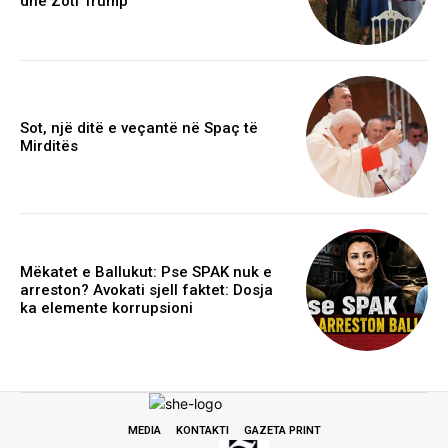
dhe Zoti Trump
Sot, një ditë e veçantë në Spaç të
Mirditës
Mëkatet e Ballukut: Pse SPAK nuk e
arreston? Avokati sjell faktet: Dosja
ka elemente korrupsioni
MEDIA
KONTAKTI
GAZETA PRINT