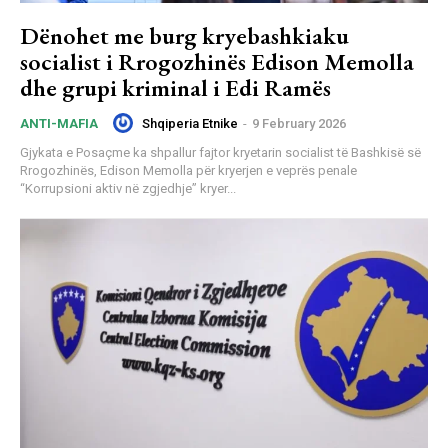
Dënohet me burg kryebashkiaku
socialist i Rrogozhinës Edison Memolla
dhe grupi kriminal i Edi Ramës
Shqiperia Etnike
-
9 February 2026
ANTI-MAFIA
Gjykata e Posaçme ka shpallur fajtor kryetarin socialist të Bashkisë së
Rrogozhinës, Edison Memolla për kryerjen e veprës penale
“Korrupsioni aktiv në zgjedhje” kryer...