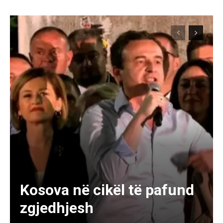
Kosova në cikël të pafund
zgjedhjesh