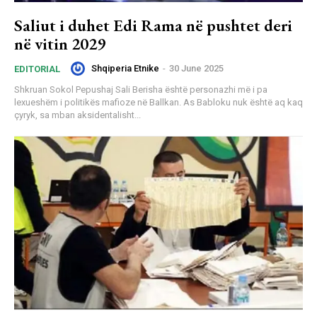
Saliut i duhet Edi Rama në pushtet deri
në vitin 2029
Shqiperia Etnike
-
30 June 2025
EDITORIAL
Shkruan Sokol Pepushaj Sali Berisha është personazhi më i pa
lexueshëm i politikës mafioze në Ballkan. As Babloku nuk është aq kaq
çyryk, sa mban aksidentalisht...