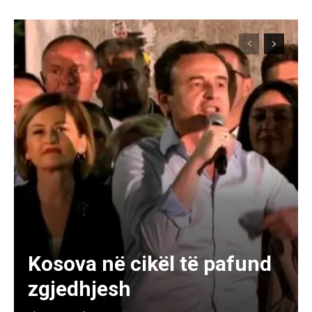
Kosova në cikël të pafund
zgjedhjesh