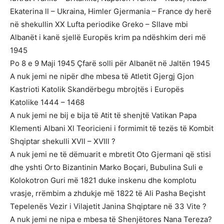
Ekaterina ll – Ukraina, Himler Gjermania – France dy herë
në shekullin XX Lufta periodike Greko – Sllave mbi
Albanët i kanë sjellë Europës krim pa ndëshkim deri më
1945
Po 8 e 9 Maji 1945 Çfarë solli për Albanët në Jaltën 1945
A nuk jemi ne nipër dhe mbesa të Atletit Gjergj Gjon
Kastrioti Katolik Skandërbegu mbrojtës i Europës
Katolike 1444 – 1468
A nuk jemi ne bij e bija të Atit të shenjtë Vatikan Papa
Klementi Albani Xl Teoricieni i formimit të tezës të Kombit
Shqiptar shekulli XVll – XVIll ?
A nuk jemi ne të dëmuarit e mbretit Oto Gjermani që stisi
dhe yshti Orto Bizantinin Marko Boçari, Bubulina Suli e
Kolokotron Guri më 1821 duke inskenu dhe komplotu
vrasje, rrëmbim a zhdukje më 1822 të Ali Pasha Beçisht
Tepelenës Vezir i Vilajetit Janina Shqiptare në 33 Vite ?
A nuk jemi ne nipa e mbesa të Shenjëtores Nana Tereza?