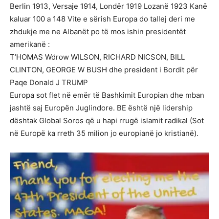
Berlin 1913, Versaje 1914, Londër 1919 Lozanë 1923 Kanë
kaluar 100 a 148 Vite e sërish Europa do tallej deri me
zhdukje me ne Albanët po të mos ishin presidentët
amerikanë :
T’HOMAS Wdrow WILSON, RICHARD NICSON, BILL
CLINTON, GEORGE W BUSH dhe president i Bordit për
Paqe Donald J TRUMP
Europa sot flet në emër të Bashkimit Europian dhe mban
jashtë saj Europën Juglindore. BE është një lidership
dështak Global Soros që u hapi rrugë islamit radikal (Sot
në Europë ka rreth 35 milion jo europianë jo kristianë).