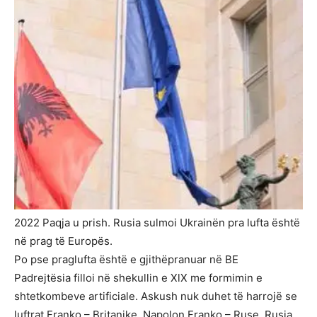
2022 Paqja u prish. Rusia sulmoi Ukrainën pra lufta është
në prag të Europës.
Po pse praglufta është e gjithëpranuar në BE
Padrejtësia filloi në shekullin e XlX me formimin e
shtetkombeve artificiale. Askush nuk duhet të harrojë se
luftrat Franko – Britanike, Napolon Franko – Ruse, Rusia