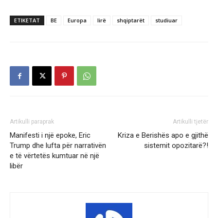
ETIKETAT
BE
Europa
lirë
shqiptarët
studiuar
Artikulli paraprak
Artikulli tjetër
Manifesti i një epoke, Eric
Kriza e Berishës apo e gjithë
Trump dhe lufta për narrativën
sistemit opozitarë?!
e të vërtetës kumtuar në një
libër