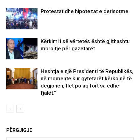
Protestat dhe hipotezat e derisotme
Kërkimi i së vërtetës është gjithashtu
mbrojtje për gazetarët
Heshtja e një Presidenti të Republikës,
në momente kur qytetarët kërkojnë të
dëgjohen, flet po aq fort sa edhe
fjalët.”
PËRGJIGJE