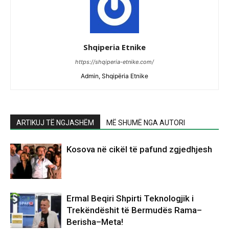
Shqiperia Etnike
https://shqiperia-etnike.com/
Admin, Shqipëria Etnike
ARTIKUJ TË NGJASHËM
MË SHUMË NGA AUTORI
Kosova në cikël të pafund zgjedhjesh
Ermal Beqiri Shpirti Teknologjik i
Trekëndëshit të Bermudës Rama–
Berisha–Meta!