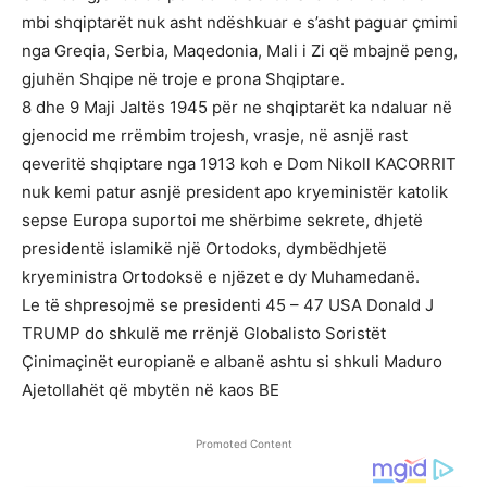
mbi shqiptarët nuk asht ndëshkuar e s’asht paguar çmimi
nga Greqia, Serbia, Maqedonia, Mali i Zi që mbajnë peng,
gjuhën Shqipe në troje e prona Shqiptare.
8 dhe 9 Maji Jaltës 1945 për ne shqiptarët ka ndaluar në
gjenocid me rrëmbim trojesh, vrasje, në asnjë rast
qeveritë shqiptare nga 1913 koh e Dom Nikoll KACORRIT
nuk kemi patur asnjë president apo kryeministër katolik
sepse Europa suportoi me shërbime sekrete, dhjetë
presidentë islamikë një Ortodoks, dymbëdhjetë
kryeministra Ortodoksë e njëzet e dy Muhamedanë.
Le të shpresojmë se presidenti 45 – 47 USA Donald J
TRUMP do shkulë me rrënjë Globalisto Soristët
Çinimaçinët europianë e albanë ashtu si shkuli Maduro
Ajetollahët që mbytën në kaos BE
Promoted Content