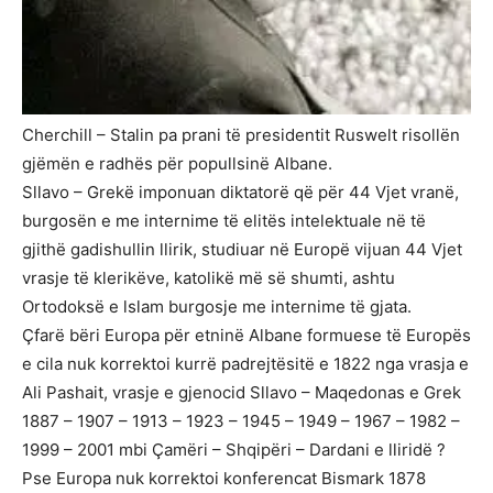
Cherchill – Stalin pa prani të presidentit Ruswelt risollën
gjëmën e radhës për popullsinë Albane.
Sllavo – Grekë imponuan diktatorë që për 44 Vjet vranë,
burgosën e me internime të elitës intelektuale në të
gjithë gadishullin llirik, studiuar në Europë vijuan 44 Vjet
vrasje të klerikëve, katolikë më së shumti, ashtu
Ortodoksë e lslam burgosje me internime të gjata.
Çfarë bëri Europa për etninë Albane formuese të Europës
e cila nuk korrektoi kurrë padrejtësitë e 1822 nga vrasja e
Ali Pashait, vrasje e gjenocid Sllavo – Maqedonas e Grek
1887 – 1907 – 1913 – 1923 – 1945 – 1949 – 1967 – 1982 –
1999 – 2001 mbi Çamëri – Shqipëri – Dardani e lliridë ?
Pse Europa nuk korrektoi konferencat Bismark 1878