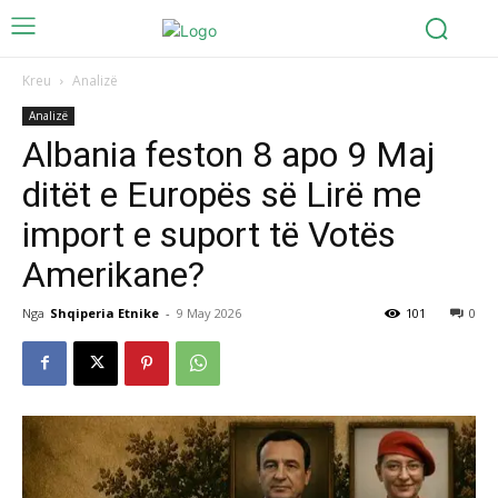
Kreu
Analizë
Analizë
Albania feston 8 apo 9 Maj
ditët e Europës së Lirë me
import e suport të Votës
Amerikane?
Nga
Shqiperia Etnike
-
9 May 2026
101
0