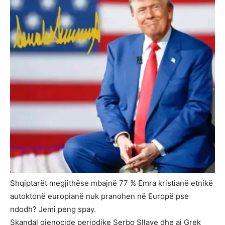
Shqiptarët megjithëse mbajnë 77 % Emra kristianë etnikë
autoktonë europianë nuk pranohen në Europë pse
ndodh? Jemi peng spay.
Skandal gjenocide periodike Serbo Sllave dhe ai Grek