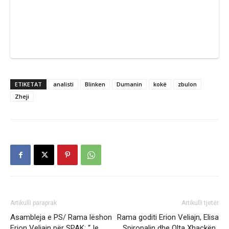
ETIKETAT
analisti
Blinken
Dumanin
kokë
zbulon
Zheji
Artikulli paraprak
Artikulli tjetër
Asambleja e PS/ Rama lëshon
Rama goditi Erion Veliajn, Elisa
Erion Veliajn për SPAK: “Je
Spiropalin dhe Olta Xhaçkën,,