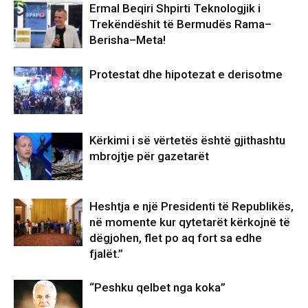
Ermal Beqiri Shpirti Teknologjik i
Trekëndëshit të Bermudës Rama–
Berisha–Meta!
Protestat dhe hipotezat e derisotme
Kërkimi i së vërtetës është gjithashtu
mbrojtje për gazetarët
Heshtja e një Presidenti të Republikës,
në momente kur qytetarët kërkojnë të
dëgjohen, flet po aq fort sa edhe
fjalët.”
“Peshku qelbet nga koka”