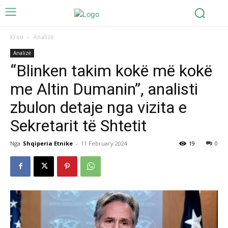
Kreu
Analizë
Analizë
“Blinken takim kokë më kokë
me Altin Dumanin”, analisti
zbulon detaje nga vizita e
Sekretarit të Shtetit
Nga
Shqiperia Etnike
-
11 February 2024
19
0