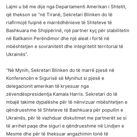
Lajmi u bë me dije nga Departamenti Amerikan i Shtetit,
që thekson se “në Tiranë, Sekretari Blinken do të
riafirmojë fuqinë e marrëdhënieve të Shteteve të
Bashkuara me Shqipërinë, një partner kyç për stabilitetin
në Ballkanin Perëndimor dhe një aleat i fortë në
mbështetjen e sovranitetit dhe integritetit territorial të
Ukrainës”.
“Në Mynih, Sekretari Blinken do të marrë pjesë në
Konferencën e Sigurisë së Mynihut si pjesë e
delegacionit amerikan të kryesuar nga
zëvendëspresidentja Kamala Harris. Sekretari do të
mbajë takime dypalëshe për të nënvizuar mbështetjen e
qëndrueshme të Shteteve të Bashkuara për popullin e
Ukrainës, për të vazhduar diskutimet me partnerët se si
të arrihet paqe dhe siguri e qëndrueshme në Lindjen e
Mesme dhe për të theksuar angazhimin tonë të