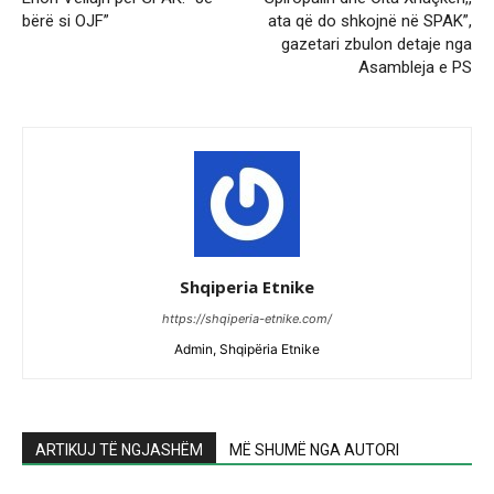
bërë si OJF”
ata që do shkojnë në SPAK”,
gazetari zbulon detaje nga
Asambleja e PS
Shqiperia Etnike
https://shqiperia-etnike.com/
Admin, Shqipëria Etnike
ARTIKUJ TË NGJASHËM
MË SHUMË NGA AUTORI