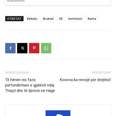
ETIKETAT
Balluku
Bruksel
KE
komisioni
Rama
Artikulli paraprak
Artikulli tjetër
Të hënën nis faza
Kosova ka nevojë për drejtësi!
përfundimtare e gjykimit ndaj
Thaçit dhe të tjerëve në Hagë