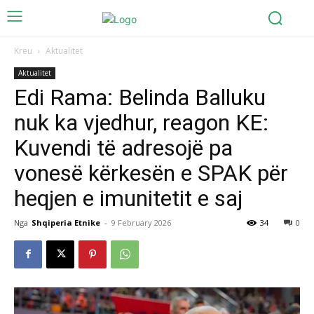
Kreu
Aktualitet
Aktualitet
Edi Rama: Belinda Balluku
nuk ka vjedhur, reagon KE:
Kuvendi të adresojë pa
vonesë kërkesën e SPAK për
heqjen e imunitetit e saj
Nga
Shqiperia Etnike
-
9 February 2026
34
0