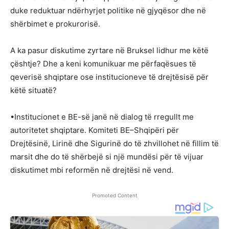
duke reduktuar ndërhyrjet politike në gjyqësor dhe në
shërbimet e prokurorisë.
A ka pasur diskutime zyrtare në Bruksel lidhur me këtë
çështje? Dhe a keni komunikuar me përfaqësues të
qeverisë shqiptare ose institucioneve të drejtësisë për
këtë situatë?
•Institucionet e BE-së janë në dialog të rregullt me
autoritetet shqiptare. Komiteti BE–Shqipëri për
Drejtësinë, Lirinë dhe Sigurinë do të zhvillohet në fillim të
marsit dhe do të shërbejë si një mundësi për të vijuar
diskutimet mbi reformën në drejtësi në vend.
Promoted Content