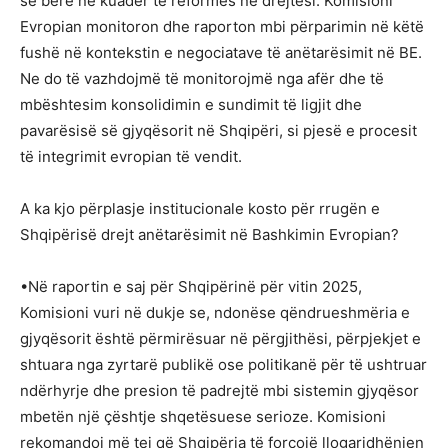
së bërë në kuadër të reformës në drejtësi. Komisioni
Evropian monitoron dhe raporton mbi përparimin në këtë
fushë në kontekstin e negociatave të anëtarësimit në BE.
Ne do të vazhdojmë të monitorojmë nga afër dhe të
mbështesim konsolidimin e sundimit të ligjit dhe
pavarësisë së gjyqësorit në Shqipëri, si pjesë e procesit
të integrimit evropian të vendit.
A ka kjo përplasje institucionale kosto për rrugën e
Shqipërisë drejt anëtarësimit në Bashkimin Evropian?
•Në raportin e saj për Shqipërinë për vitin 2025,
Komisioni vuri në dukje se, ndonëse qëndrueshmëria e
gjyqësorit është përmirësuar në përgjithësi, përpjekjet e
shtuara nga zyrtarë publikë ose politikanë për të ushtruar
ndërhyrje dhe presion të padrejtë mbi sistemin gjyqësor
mbetën një çështje shqetësuese serioze. Komisioni
rekomandoi më tej që Shqipëria të forcojë llogaridhënien