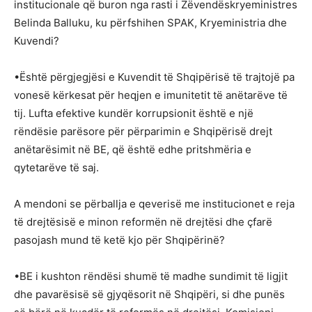
institucionale që buron nga rasti i Zëvendëskryeministres
Belinda Balluku, ku përfshihen SPAK, Kryeministria dhe
Kuvendi?
•Është përgjegjësi e Kuvendit të Shqipërisë të trajtojë pa
vonesë kërkesat për heqjen e imunitetit të anëtarëve të
tij. Lufta efektive kundër korrupsionit është e një
rëndësie parësore për përparimin e Shqipërisë drejt
anëtarësimit në BE, që është edhe pritshmëria e
qytetarëve të saj.
A mendoni se përballja e qeverisë me institucionet e reja
të drejtësisë e minon reformën në drejtësi dhe çfarë
pasojash mund të ketë kjo për Shqipërinë?
•BE i kushton rëndësi shumë të madhe sundimit të ligjit
dhe pavarësisë së gjyqësorit në Shqipëri, si dhe punës