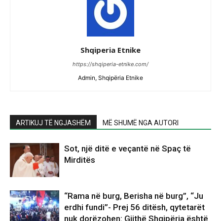
Shqiperia Etnike
https://shqiperia-etnike.com/
Admin, Shqipëria Etnike
ARTIKUJ TË NGJASHËM
MË SHUMË NGA AUTORI
Sot, një ditë e veçantë në Spaç të
Mirditës
“Rama në burg, Berisha në burg”, “Ju
erdhi fundi”- Prej 56 ditësh, qytetarët
nuk dorëzohen: Gjithë Shqipëria është