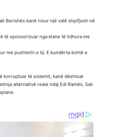
i Berishës kanë nisur një valë shpifjesh në
dë të sponsorizuar nga klane të lidhura me
ur me pushtetin e tij. E kundërta është e
 korruptuar të sistemit, kanë dështuar
etmja alternativë reale ndaj Edi Ramës, Sali
opiane.