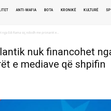
ITET
ANTI-MAFIA
BOTA
KRONIKË
KULTURË
SP
et nga Edi Rama siç ndodh me pronarët e...
tlantik nuk financohet ng
t e mediave që shpifin