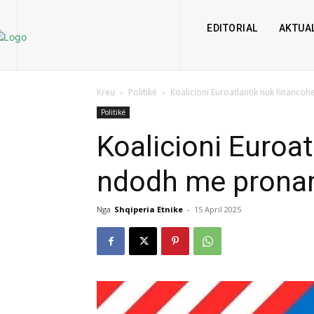
EDITORIAL
AKTUAL
Kreu
Politikë
Koalicioni Euroatlantik nuk financoh
Politikë
Koalicioni Euroa
ndodh me pronarë
Nga
Shqiperia Etnike
-
15 April 2025