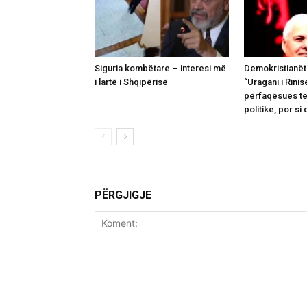
Siguria kombëtare – interesi më
Demokristianët
i lartë i Shqipërisë
“Uragani i Rinisë
përfaqësues të
politike, por si 
PËRGJIGJE