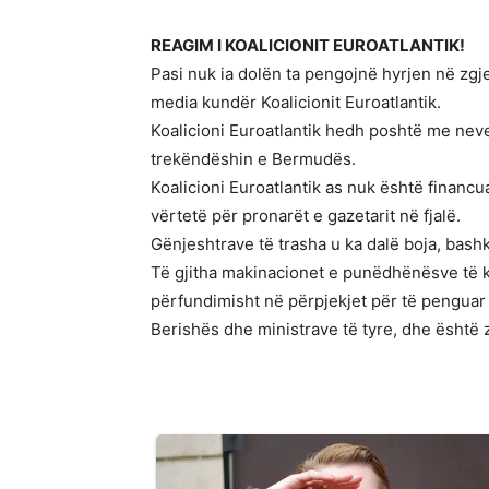
REAGIM I KOALICIONIT EUROATLANTIK!
Pasi nuk ia dolën ta pengojnë hyrjen në zg
media kundër Koalicionit Euroatlantik.
Koalicioni Euroatlantik hedh poshtë me neve
trekëndëshin e Bermudës.
Koalicioni Euroatlantik as nuk është financu
vërtetë për pronarët e gazetarit në fjalë.
Gënjeshtrave të trasha u ka dalë boja, bas
Të gjitha makinacionet e punëdhënësve të k
përfundimisht në përpjekjet për të penguar K
Berishës dhe ministrave të tyre, dhe është z