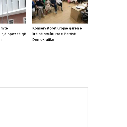
ëm të
Konservatorët urojnë garën e
 një opozitë që
lirë në strukturat e Partisë
n
Demokratike