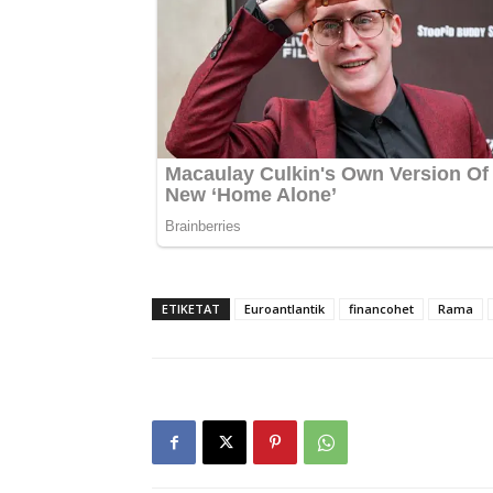
ETIKETAT
Euroantlantik
financohet
Rama