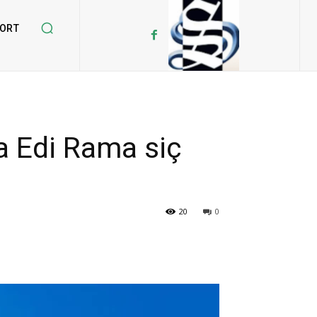
ORT
a Edi Rama siç
20
0