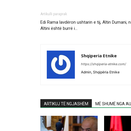
Artikulli paraprak
Edi Rama lavdëron ushtarin e tij, Altin Dumani, 
Altini është burrë i…
Shqiperia Etnike
https://shqiperia-etnike.com/
Admin, Shqipëria Etnike
ARTIKUJ TË NGJASHËM
MË SHUMË NGA AU