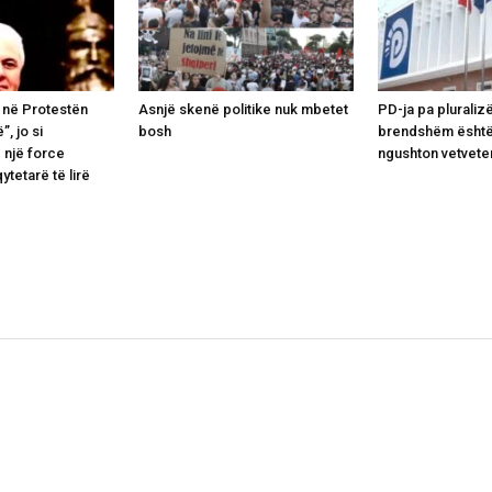
 në Protestën
Asnjë skenë politike nuk mbetet
PD-ja pa pluraliz
”, jo si
bosh
brendshëm është
 një force
ngushton vetvete
qytetarë të lirë