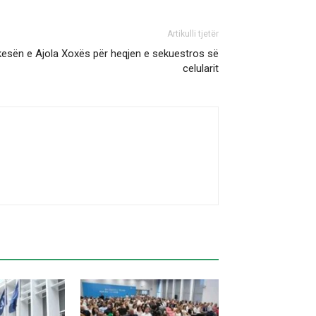
Artikulli tjetër
kesën e Ajola Xoxës për heqjen e sekuestros së
celularit