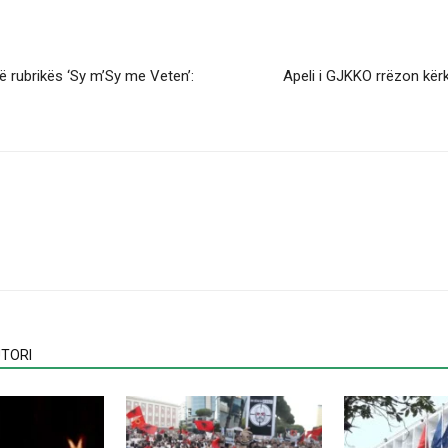
në rubrikës ‘Sy m’Sy me Veten’:
Apeli i GJKKO rrëzon kër
TORI