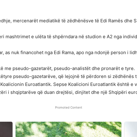
jedhje, mercenarët mediatikë të zëdhënësve të Edi Ramës dhe Sal
ri mashtrimet e ulëta të shpërndara në studion e A2 nga indivi
ar, as nuk financohet nga Edi Rama, apo nga ndonjë person i lidh
hkë me pseudo-gazetarët, pseudo-analistët dhe pronarët e tyre.
ëtyre pseudo-gazetarëve, që lejojnë të përdoren si zëdhënës të
oalicionin Euroatlantik. Sepse Koalicioni Euroatlantik është e v
ëri i shqiptarëve që duan drejtësi, dinjitet dhe një Shqipëri eur
Promoted Content