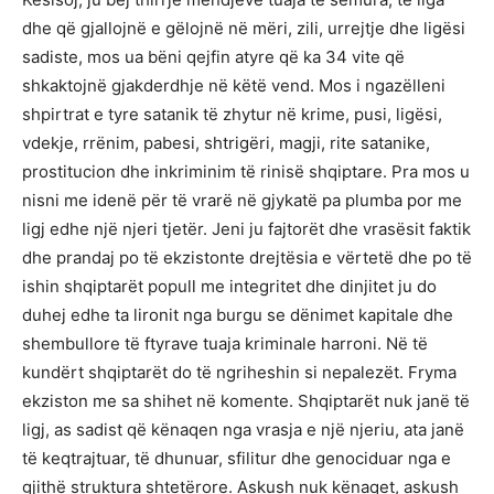
dhe që gjallojnë e gëlojnë në mëri, zili, urrejtje dhe ligësi
sadiste, mos ua bëni qejfin atyre që ka 34 vite që
shkaktojnë gjakderdhje në këtë vend. Mos i ngazëlleni
shpirtrat e tyre satanik të zhytur në krime, pusi, ligësi,
vdekje, rrënim, pabesi, shtrigëri, magji, rite satanike,
prostitucion dhe inkriminim të rinisë shqiptare. Pra mos u
nisni me idenë për të vrarë në gjykatë pa plumba por me
ligj edhe një njeri tjetër. Jeni ju fajtorët dhe vrasësit faktik
dhe prandaj po të ekzistonte drejtësia e vërtetë dhe po të
ishin shqiptarët popull me integritet dhe dinjitet ju do
duhej edhe ta lironit nga burgu se dënimet kapitale dhe
shembullore të ftyrave tuaja kriminale harroni. Në të
kundërt shqiptarët do të ngriheshin si nepalezët. Fryma
ekziston me sa shihet në komente. Shqiptarët nuk janë të
ligj, as sadist që kënaqen nga vrasja e një njeriu, ata janë
të keqtrajtuar, të dhunuar, sfilitur dhe genociduar nga e
gjithë struktura shtetërore. Askush nuk kënaqet, askush