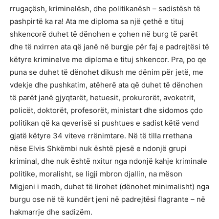
rrugaçësh, kriminelësh, dhe politikanësh – sadistësh të
pashpirtë ka ra! Ata me diploma sa një çethë e tituj
shkencorë duhet të dënohen e çohen në burg të parët
dhe të nxirren ata që janë në burgje për faj e padrejtësi të
këtyre kriminelve me diploma e tituj shkencor. Pra, po qe
puna se duhet të dënohet dikush me dënim për jetë, me
vdekje dhe pushkatim, atëherë ata që duhet të dënohen
të parët janë gjyqtarët, hetuesit, prokurorët, avoketrit,
policët, doktorët, profesorët, ministart dhe sidomos çdo
politikan që ka qeverisë si pushtues e sadist këtë vend
gjatë këtyre 34 viteve rrënimtare. Në të tilla rrethana
nëse Elvis Shkëmbi nuk është pjesë e ndonjë grupi
kriminal, dhe nuk është nxitur nga ndonjë kahje kriminale
politike, moralisht, se ligji mbron djallin, na mëson
Migjeni i madh, duhet të lirohet (dënohet minimalisht) nga
burgu ose në të kundërt jeni në padrejtësi flagrante – në
hakmarrje dhe sadizëm.