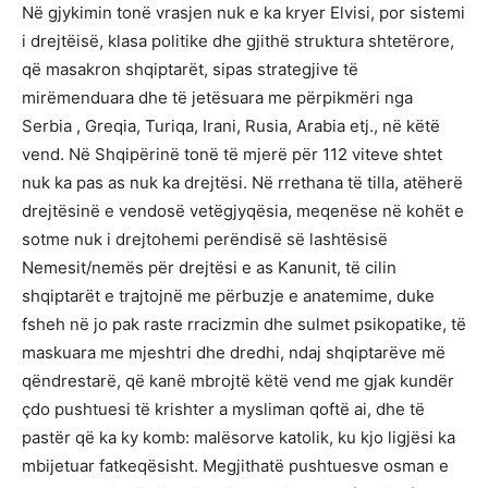
Në gjykimin tonë vrasjen nuk e ka kryer Elvisi, por sistemi
i drejtëisë, klasa politike dhe gjithë struktura shtetërore,
që masakron shqiptarët, sipas strategjive të
mirëmenduara dhe të jetësuara me përpikmëri nga
Serbia , Greqia, Turiqa, Irani, Rusia, Arabia etj., në këtë
vend. Në Shqipërinë tonë të mjerë për 112 viteve shtet
nuk ka pas as nuk ka drejtësi. Në rrethana të tilla, atëherë
drejtësinë e vendosë vetëgjyqësia, meqenëse në kohët e
sotme nuk i drejtohemi perëndisë së lashtësisë
Nemesit/nemës për drejtësi e as Kanunit, të cilin
shqiptarët e trajtojnë me përbuzje e anatemime, duke
fsheh në jo pak raste rracizmin dhe sulmet psikopatike, të
maskuara me mjeshtri dhe dredhi, ndaj shqiptarëve më
qëndrestarë, që kanë mbrojtë këtë vend me gjak kundër
çdo pushtuesi të krishter a mysliman qoftë ai, dhe të
pastër që ka ky komb: malësorve katolik, ku kjo ligjësi ka
mbijetuar fatkeqësisht. Megjithatë pushtuesve osman e