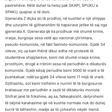
pastrehëve. Këtë duhet ta hetoj pak SKAPI, SPUKU a
SPAKU, quajnei si të doni.
Gjenerata Z diçka do të prodhoj, në kushtet e një shtypje
dhe uzurpimi të gjithanshëm të hapsirave jetike të saj nga
gjenerata X. Gjenerata që ka prodhuar më shumë krime,
vrasje, burgosje sesa vetë ajo nacional-çlirimtare,
pseudo-komuniste, në fakt fashisto-komuniste. Gjatë 34
viteve, siç ua kam thënë dikur edhe në protestë të
studentëve shqiptarëve, kemi më shumë vrasje krime,
prostituim, drogë e rrënim sesa në periudhën e dikaturës
komuniste. Gjatë kësaj periudhe kemi 5000 të vrarë e të
pushkatuar, ndërsa gjatë 34 viteve kemi 11 mijë të vrarë.
Gjithashtu, sot kemi trefishin e nurmit të të burgosurve
krahasuar me periudhën e zezë të diktaturës moniste.
Shifrat janë të frikshme, aq sa, fatkeqësisht, detyrohemi
të bëjmë karahasime që në kushte normale nuk do duhej
kurrë të bëheshin, madje as të çoheshin nëpër mend.