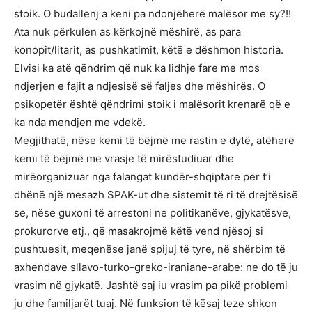
stoik. O budallenj a keni pa ndonjëherë malësor me sy?!!
Ata nuk përkulen as kërkojnë mëshirë, as para
konopit/litarit, as pushkatimit, këtë e dëshmon historia.
Elvisi ka atë qëndrim që nuk ka lidhje fare me mos
ndjerjen e fajit a ndjesisë së faljes dhe mëshirës. O
psikopetër është qëndrimi stoik i malësorit krenarë që e
ka nda mendjen me vdekë.
Megjithatë, nëse kemi të bëjmë me rastin e dytë, atëherë
kemi të bëjmë me vrasje të mirëstudiuar dhe
mirëorganizuar nga falangat kundër-shqiptare për t’i
dhënë një mesazh SPAK-ut dhe sistemit të ri të drejtësisë
se, nëse guxoni të arrestoni ne politikanëve, gjykatësve,
prokurorve etj., që masakrojmë këtë vend njësoj si
pushtuesit, meqenëse janë spijuj të tyre, në shërbim të
axhendave sllavo-turko-greko-iraniane-arabe: ne do të ju
vrasim në gjykatë. Jashtë saj iu vrasim pa pikë problemi
ju dhe familjarët tuaj. Në funksion të kësaj teze shkon