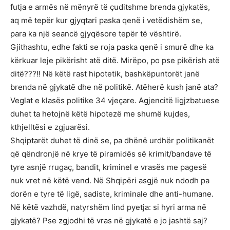
futja e armës në mënyrë të çuditshme brenda gjykatës,
aq më tepër kur gjyqtari paska qenë i vetëdishëm se,
para ka një seancë gjyqësore tepër të vështirë.
Gjithashtu, edhe fakti se roja paska qenë i smurë dhe ka
kërkuar leje pikërisht atë ditë. Mirëpo, po pse pikërish atë
ditë???!! Në këtë rast hipotetik, bashkëpuntorët janë
brenda në gjykatë dhe në politikë. Atëherë kush janë ata?
Veglat e klasës politike 34 vjeçare. Agjencitë ligjzbatuese
duhet ta hetojnë këtë hipotezë me shumë kujdes,
kthjelltësi e zgjuarësi.
Shqiptarët duhet të dinë se, pa dhënë urdhër politikanët
që qëndronjë në krye të piramidës së krimit/bandave të
tyre asnjë rrugaç, bandit, kriminel e vrasës me pagesë
nuk vret në këtë vend. Në Shqipëri asgjë nuk ndodh pa
dorën e tyre të ligë, sadiste, kriminale dhe anti-humane.
Në këtë vazhdë, natyrshëm lind pyetja: si hyri arma në
gjykatë? Pse zgjodhi të vras në gjykatë e jo jashtë saj?