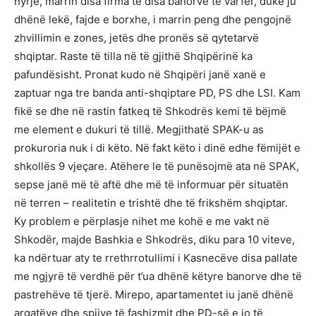
hyrje, marrin disa firma të disa banorve të varfër, duke ju
dhënë lekë, fajde e borxhe, i marrin peng dhe pengojnë
zhvillimin e zones, jetës dhe pronës së qytetarvë
shqiptar. Raste të tilla në të gjithë Shqipërinë ka
pafundësisht. Pronat kudo në Shqipëri janë xanë e
zaptuar nga tre banda anti-shqiptare PD, PS dhe LSI. Kam
fikë se dhe në rastin fatkeq të Shkodrës kemi të bëjmë
me element e dukuri të tillë. Megjithatë SPAK-u as
prokuroria nuk i di këto. Në fakt këto i dinë edhe fëmijët e
shkollës 9 vjeçare. Atëhere le të punësojmë ata në SPAK,
sepse janë më të aftë dhe më të informuar për situatën
në terren – realitetin e trishtë dhe të frikshëm shqiptar.
Ky problem e përplasje nihet me kohë e me vakt në
Shkodër, majde Bashkia e Shkodrës, diku para 10 viteve,
ka ndërtuar aty te rrethrrotullimi i Kasnecëve disa pallate
me ngjyrë të verdhë për t’ua dhënë këtyre banorve dhe të
pastrehëve të tjerë. Mirepo, apartamentet iu janë dhënë
argatëve dhe spijve të fashizmit dhe PD-së e jo të