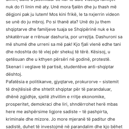
nuk do t’i linin më aty. Unë mora fjalën dhe ju thash më
dëgjoni pak ju lutem! Mos kini frikë, le ta nxjerrin videon
se unë do ju mbroj. Po si thanë ata? Unë do ju them
shqiptarve dhe familjeve tuaja se Shqipërinë nuk e ka
shkatërruar e rrënuar dashuria, por urrejtja. Dashuroni sa
më shumë dhe urreni sa më pak! Kjo fjali vlenë edhe tani
dhe ndoshta do të vlej për shekuj të tërë. Kësisoj, u
qetësuan dhe u kthyen përsëri në godinë, protestë.
Skenari i veglave të partisë, studentëve anti-shqiptar
dështoj.
Pafatësia e politikanve, gjyqtarve, prokurorve – sistemit
të drejtësisë dhe shtetit shqiptar për të parandaluar,
dhënë zgjidhje, sjellë zhvillim e rritje ekonomike,
prosperitet, demokraci dhe liri, shndërrohet herë mbas
here me ashpërsime ligjore sadiste – të pashpirta,
kriminale dhe mizore. Jo more mjeranë të paditur dhe
sadistë, duhet të investojmë në parandalim dhe kjo bëhet