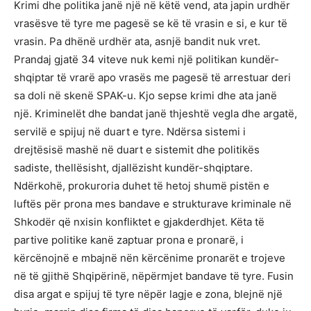
Krimi dhe politika janë një në këtë vend, ata japin urdhër
vrasësve të tyre me pagesë se kë të vrasin e si, e kur të
vrasin. Pa dhënë urdhër ata, asnjë bandit nuk vret.
Prandaj gjatë 34 viteve nuk kemi një politikan kundër-
shqiptar të vrarë apo vrasës me pagesë të arrestuar deri
sa doli në skenë SPAK-u. Kjo sepse krimi dhe ata janë
një. Kriminelët dhe bandat janë thjeshtë vegla dhe argatë,
servilë e spijuj në duart e tyre. Ndërsa sistemi i
drejtësisë mashë në duart e sistemit dhe politikës
sadiste, thellësisht, djallëzisht kundër-shqiptare.
Ndërkohë, prokuroria duhet të hetoj shumë pistën e
luftës për prona mes bandave e strukturave kriminale në
Shkodër që nxisin konfliktet e gjakderdhjet. Këta të
partive politike kanë zaptuar prona e pronarë, i
kërcënojnë e mbajnë nën kërcënime pronarët e trojeve
në të gjithë Shqipërinë, nëpërmjet bandave të tyre. Fusin
disa argat e spijuj të tyre nëpër lagje e zona, blejnë një