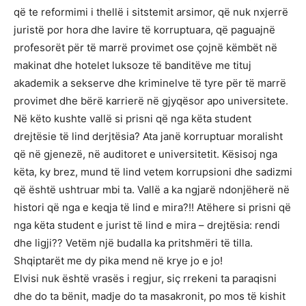
që te reformimi i thellë i sitstemit arsimor, që nuk nxjerrë
juristë por hora dhe lavire të korruptuara, që paguajnë
profesorët për të marrë provimet ose çojnë këmbët në
makinat dhe hotelet luksoze të banditëve me tituj
akademik a sekserve dhe kriminelve të tyre për të marrë
provimet dhe bërë karrierë në gjyqësor apo universitete.
Në këto kushte vallë si prisni që nga këta student
drejtësie të lind derjtësia? Ata janë korruptuar moralisht
që në gjenezë, në auditoret e universitetit. Kësisoj nga
këta, ky brez, mund të lind vetem korrupsioni dhe sadizmi
që është ushtruar mbi ta. Vallë a ka ngjarë ndonjëherë në
histori që nga e keqja të lind e mira?!! Atëhere si prisni që
nga këta student e jurist të lind e mira – drejtësia: rendi
dhe ligji?? Vetëm një budalla ka pritshmëri të tilla.
Shqiptarët me dy pika mend në krye jo e jo!
Elvisi nuk është vrasës i regjur, siç rrekeni ta paraqisni
dhe do ta bënit, madje do ta masakronit, po mos të kishit