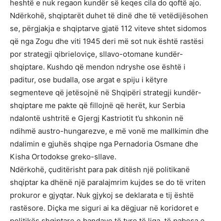
heshtë e nuk regaon kundër së keqes cila do qoftë ajo.
Ndërkohë, shqiptarët duhet të dinë dhe të vetëdijësohen
se, përgjakja e shqiptarve gjatë 112 viteve shtet sidomos
që nga Zogu dhe viti 1945 deri më sot nuk është rastësi
por strategji qibrieloviçe, sllavo-otomane kundër-
shqiptare. Kushdo që mendon ndryshe ose është i
paditur, ose budalla, ose argat e spiju i këtyre
segmenteve që jetësojnë në Shqipëri strategji kundër-
shqiptare me pakte që fillojnë që herët, kur Serbia
ndalontë ushtritë e Gjergj Kastriotit t’u shkonin në
ndihmë austro-hungarezve, e më vonë me mallkimin dhe
ndalimin e gjuhës shqipe nga Pernadoria Osmane dhe
Kisha Ortodokse greko-sllave.
Ndërkohë, çuditërisht para pak ditësh një politikanë
shqiptar ka dhënë një paralajmrim kujdes se do të vriten
prokuror e gjyqtar. Nuk gjykoj se deklarata e tij është
rastësore. Diçka me siguri ai ka dëgjuar në koridoret e
politikës shqiptare e bandave të tyre të liga, të pabesa e