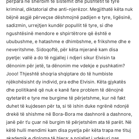
përpara në shërbim të sistemit dhe pushtetit të tyre
kriminal, diktatorial dhe anti-njerëzor. Megjithatë këta nuk
bëjnë asgjë përveçse dëshmojnë padijen e tyre, ligësinë,
sadizmin, urrejtjen kundër popullit të tyre, si dhe
ngushtësinë mendore e shpirtëtrore që është e
ububushme, e hatashme e dhimbshme, e frikshme dhe e
neveritshme. Sidoqoftë, për këta mjeranë kam disa
pyetje: vallë a do të ngjallej i ndjeri sikur Elvisin ta
dënonim për jetë, ta dënonim me vdekje e pushkatim?
Jooo! Thjeshtë shoqria shqiptare do të humbiste
njëkohësisht dy individ, pra edhe Elvisin. Këta gjykatës
dhe politikanë që nuk e kanë fare problem të dënojnë
qytetarët e tyre me burgime të përjetshme, kur në fakt
duhet të kujdesen për ta, si të ishin duke ngrënë ndonjë
drekë të shishme në Bora-Bora me dashnorë a dashnore,
janë për t’u çuar në burgim të përjetshëm ata të parët. Në
këtë hulli mendimi kam disa pyetja për këta trapa me tituj
akademik e diploma të blera: a ngjallet i vdekuri pas