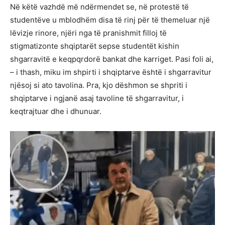
Në këtë vazhdë më ndërmendet se, në protestë të
studentëve u mblodhëm disa të rinj për të themeluar një
lëvizje rinore, njëri nga të pranishmit filloj të
stigmatizonte shqiptarët sepse studentët kishin
shgarravitë e keqpqrdorë bankat dhe karriget. Pasi foli ai,
– i thash, miku im shpirti i shqiptarve është i shgarravitur
njësoj si ato tavolina. Pra, kjo dëshmon se shpriti i
shqiptarve i ngjanë asaj tavoline të shgarravitur, i
keqtrajtuar dhe i dhunuar.