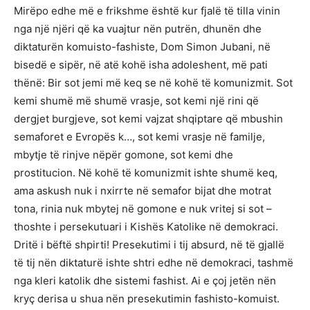
Mirëpo edhe më e frikshme është kur fjalë të tilla vinin
nga një njëri që ka vuajtur nën putrën, dhunën dhe
diktaturën komuisto-fashiste, Dom Simon Jubani, në
bisedë e sipër, në atë kohë isha adoleshent, më pati
thënë: Bir sot jemi më keq se në kohë të komunizmit. Sot
kemi shumë më shumë vrasje, sot kemi një rini që
dergjet burgjeve, sot kemi vajzat shqiptare që mbushin
semaforet e Evropës k…, sot kemi vrasje në familje,
mbytje të rinjve nëpër gomone, sot kemi dhe
prostitucion. Në kohë të komunizmit ishte shumë keq,
ama askush nuk i nxirrte në semafor bijat dhe motrat
tona, rinia nuk mbytej në gomone e nuk vritej si sot –
thoshte i persekutuari i Kishës Katolike në demokraci.
Dritë i bëftë shpirti! Presekutimi i tij absurd, në të gjallë
të tij nën diktaturë ishte shtri edhe në demokraci, tashmë
nga kleri katolik dhe sistemi fashist. Ai e çoj jetën nën
kryç derisa u shua nën presekutimin fashisto-komuist.