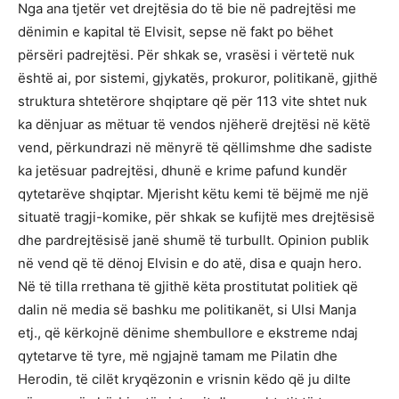
Nga ana tjetër vet drejtësia do të bie në padrejtësi me
dënimin e kapital të Elvisit, sepse në fakt po bëhet
përsëri padrejtësi. Për shkak se, vrasësi i vërtetë nuk
është ai, por sistemi, gjykatës, prokuror, politikanë, gjithë
struktura shtetërore shqiptare që për 113 vite shtet nuk
ka dënjuar as mëtuar të vendos njëherë drejtësi në këtë
vend, përkundrazi në mënyrë të qëllimshme dhe sadiste
ka jetësuar padrejtësi, dhunë e krime pafund kundër
qytetarëve shqiptar. Mjerisht këtu kemi të bëjmë me një
situatë tragji-komike, për shkak se kufijtë mes drejtësisë
dhe pardrejtësisë janë shumë të turbullt. Opinion publik
në vend që të dënoj Elvisin e do atë, disa e quajn hero.
Në të tilla rrethana të gjithë këta prostitutat politiek që
dalin në media së bashku me politikanët, si Ulsi Manja
etj., që kërkojnë dënime shembullore e ekstreme ndaj
qytetarve të tyre, më ngjajnë tamam me Pilatin dhe
Herodin, të cilët kryqëzonin e vrisnin këdo që ju dilte