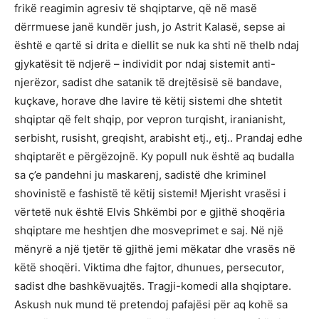
frikë reagimin agresiv të shqiptarve, që në masë
dërrmuese janë kundër jush, jo Astrit Kalasë, sepse ai
është e qartë si drita e diellit se nuk ka shti në thelb ndaj
gjykatësit të ndjerë – individit por ndaj sistemit anti-
njerëzor, sadist dhe satanik të drejtësisë së bandave,
kuçkave, horave dhe lavire të këtij sistemi dhe shtetit
shqiptar që felt shqip, por vepron turqisht, iranianisht,
serbisht, rusisht, greqisht, arabisht etj., etj.. Prandaj edhe
shqiptarët e përgëzojnë. Ky popull nuk është aq budalla
sa ç’e pandehni ju maskarenj, sadistë dhe kriminel
shovinistë e fashistë të këtij sistemi! Mjerisht vrasësi i
vërtetë nuk është Elvis Shkëmbi por e gjithë shoqëria
shqiptare me heshtjen dhe mosveprimet e saj. Në një
mënyrë a një tjetër të gjithë jemi mëkatar dhe vrasës në
këtë shoqëri. Viktima dhe fajtor, dhunues, persecutor,
sadist dhe bashkëvuajtës. Tragji-komedi alla shqiptare.
Askush nuk mund të pretendoj pafajësi për aq kohë sa