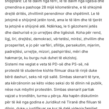
shqiptare: Le të dalim nga ferri, le të dalim nga ligësia dhe
çmendina e pashoqe 28 mijë kilometërshe, e të shkojmë
drejtë dritës, zhvillimit perendimor dhe shpëtimit. Le të
jetojmë e shijojmë jetën tonë, ama le të lëm dhe të tjerët
ta jetojnë e shijojnë atë. Ndërkaq, le ti gëzohemi jetës
dhe dashurisë e jo urrejtjes dhe ligësisë. Koha për rend,
ligj, liri, drejtësi, demokraci, vërtetësi, mirësi, zhvillim dhe
prosperitet, e jo për varfëri, sfilitje, persekutim, mjerim,
padrejtësi, urrejtje, mizori, pashpirtësi, mëri dhe
hakmarrje, ku burgu nuk duhet të ekzistoj.
Sistemi me veglat e veta të PD-së dhe PS-së, në
protestë të studentve kishte filmuar disa të rinjë duke
bërë dashuri, seks në një sallë. Simbas skenarit të tyre,
ata kërcënonin se këto video seksi do të dilnin në publik,
nëse nuk mbyllni protestën. Simbas skenarit partiak
vajzat u tronditën, turma u përça. Ata hapën diskutimin
për të ikë nga godina e Juridikut në Tiranë dhe filluan të
dilnin, duke u justifikuar se kur të dalë videoja familjet