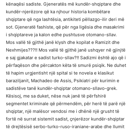
kënaqësi sadiste. Gjeneratës më kundër-shqiptare dhe
kundër-njerëzore që ka njhour historia kombëtare
shqiptare që nga lashtësia, antikiteti pëllazgo-ilir deri më
sot. Gjeneratë fashiste, që për nga ligësia dhe masakrimi
i shqiptareve ja kalon edhe pushtusve otomano-sllav.
Mos vallë të gjithë janë klysh dhe kopilat e Ramizit dhe
Nexhmijes???!! Mos vallë të gjithë janë ushqyer në gjinjtë
e saj gjakatar e sadist turko-sllav?!! Sadizmi është ajo që i
përfaqëson dhe përcakton këta të smurë psiqik. Ne duhet
të hapim urgjentisht një spital si te novela e klasikut
baraziljanit, Machadeo de Assis, Psikiatri për kurimin e
sadistëve tanë kundër-shqiptar otomano-sllavo-grek.
Kësisoj, me sa duket, nëse nuk janë të përfshirë
segmentet kriminale që përmendëm, për herë të parë një
shqiptar, një malësor vendosi me i dhënë një grusht të
fortë në surrat sistemit sadist, çnjerëzor kundër-shqiptar
të drejtësisë serbo-turko-ruso-iraniane-arabe dhe llumit