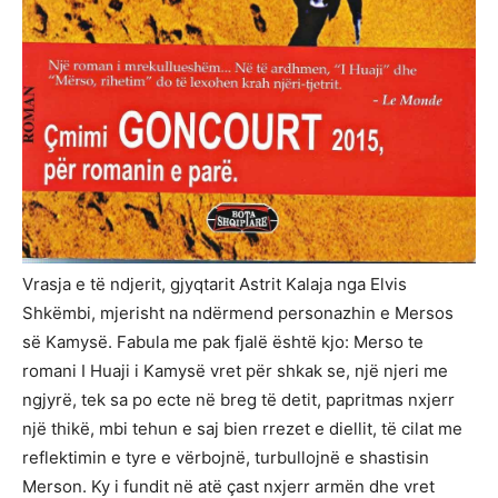
Vrasja e të ndjerit, gjyqtarit Astrit Kalaja nga Elvis
Shkëmbi, mjerisht na ndërmend personazhin e Mersos
së Kamysë. Fabula me pak fjalë është kjo: Merso te
romani I Huaji i Kamysë vret për shkak se, një njeri me
ngjyrë, tek sa po ecte në breg të detit, papritmas nxjerr
një thikë, mbi tehun e saj bien rrezet e diellit, të cilat me
reflektimin e tyre e vërbojnë, turbullojnë e shastisin
Merson. Ky i fundit në atë çast nxjerr armën dhe vret