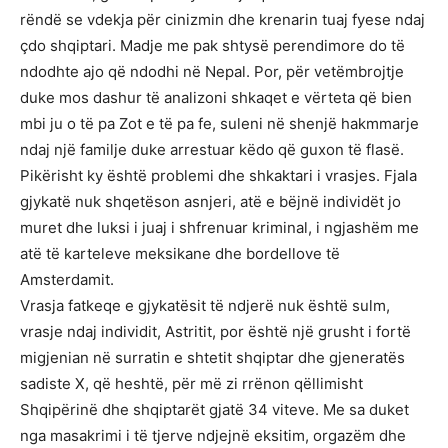
rëndë se vdekja për cinizmin dhe krenarin tuaj fyese ndaj
çdo shqiptari. Madje me pak shtysë perendimore do të
ndodhte ajo që ndodhi në Nepal. Por, për vetëmbrojtje
duke mos dashur të analizoni shkaqet e vërteta që bien
mbi ju o të pa Zot e të pa fe, suleni në shenjë hakmmarje
ndaj një familje duke arrestuar këdo që guxon të flasë.
Pikërisht ky është problemi dhe shkaktari i vrasjes. Fjala
gjykatë nuk shqetëson asnjeri, atë e bëjnë individët jo
muret dhe luksi i juaj i shfrenuar kriminal, i ngjashëm me
atë të karteleve meksikane dhe bordellove të
Amsterdamit.
Vrasja fatkeqe e gjykatësit të ndjerë nuk është sulm,
vrasje ndaj individit, Astritit, por është një grusht i fortë
migjenian në surratin e shtetit shqiptar dhe gjeneratës
sadiste X, që heshtë, për më zi rrënon qëllimisht
Shqipërinë dhe shqiptarët gjatë 34 viteve. Me sa duket
nga masakrimi i të tjerve ndjejnë eksitim, orgazëm dhe