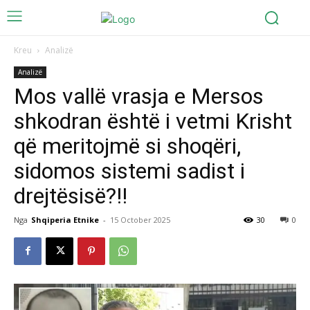
Kreu
Analizë
Analizë
Mos vallë vrasja e Mersos
shkodran është i vetmi Krisht
që meritojmë si shoqëri,
sidomos sistemi sadist i
drejtësisë?!!
Nga
Shqiperia Etnike
-
15 October 2025
30
0