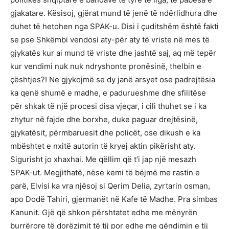
gjakatare. Kësisoj, gjërat mund të jenë të ndërlidhura dhe
duhet të hetohen nga SPAK-u. Disi i çuditshëm është fakti
se pse Shkëmbi vendosi aty-për aty të vriste në mes të
gjykatës kur ai mund të vriste dhe jashtë saj, aq më tepër
kur vendimi nuk nuk ndryshonte pronësinë, thelbin e
çështjes?! Ne gjykojmë se dy janë arsyet ose padrejtësia
ka qenë shumë e madhe, e padurueshme dhe sfilitëse
për shkak të një procesi disa vjeçar, i cili thuhet se i ka
zhytur në fajde dhe borxhe, duke paguar drejtësinë,
gjykatësit, përmbaruesit dhe policët, ose dikush e ka
mbështet e nxitë autorin të kryej aktin pikërisht aty.
Sigurisht jo xhaxhai. Me qëllim që t’i jap një mesazh
SPAK-ut. Megjithatë, nëse kemi të bëjmë me rastin e
parë, Elvisi ka vra njësoj si Qerim Delia, zyrtarin osman,
apo Dodë Tahiri, gjermanët në Kafe të Madhe. Pra simbas
Kanunit. Gjë që shkon përshtatet edhe me mënyrën
burrërore të dorëzimit të tij por edhe me qëndimin e tij