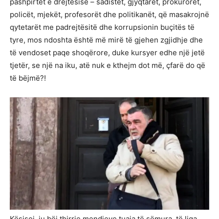
pashpirtët e drejtësisë – sadistët, gjyqtarët, prokurorët,
policët, mjekët, profesorët dhe politikanët, që masakrojnë
qytetarët me padrejtësitë dhe korrupsionin buçitës të
tyre, mos ndoshta është më mirë të gjehen zgjidhje dhe
të vendoset paqe shoqërore, duke kursyer edhe një jetë
tjetër, se një na iku, atë nuk e kthejm dot më, çfarë do që
të bëjmë?!
Kësisoj, ju bëj thirrje mendjeve tuaja të sëmura, të liga