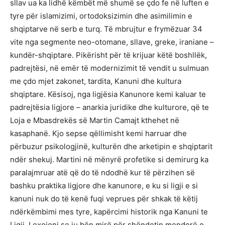
sllav ua ka lidhë këmbët më shumë se çdo fe në luften e
tyre për islamizimi, ortodoksizimin dhe asimilimin e
shqiptarve në serb e turq. Të mbrujtur e frymëzuar 34
vite nga segmente neo-otomane, sllave, greke, iraniane –
kundër-shqiptare. Pikërisht për të krijuar këtë boshllëk,
padrejtësi, në emër të modernizimit të vendit u sulmuan
me çdo mjet zakonet, tardita, Kanuni dhe kultura
shqiptare. Kësisoj, nga ligjësia Kanunore kemi kaluar te
padrejtësia ligjore – anarkia juridike dhe kulturore, që te
Loja e Mbasdrekës së Martin Camajt kthehet në
kasaphanë. Kjo sepse qëllimisht kemi harruar dhe
përbuzur psikologjinë, kulturën dhe arketipin e shqiptarit
ndër shekuj. Martini në mënyrë profetike si demirurg ka
paralajmruar atë që do të ndodhë kur të përzihen së
bashku praktika ligjore dhe kanunore, e ku si ligji e si
kanuni nuk do të kenë fuqi veprues për shkak të këtij
ndërkëmbimi mes tyre, kapërcimi historik nga Kanuni te
Ligji. Lexojeni se ju bën mirë për shëndetin mendorë o