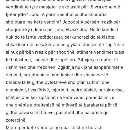
vendimit të tyre mesjetar e skolastik për të vra edhe një
tjetër jetë? Jooo! A përmirësohet ai dhe shoqëria
shqiptare me këtë vendim? Jooooo! A përbën rrezik për
shoqrinë ky i dënua për jetë, Elvisi? Joo! Në të kundërt
nuk do të ishte vetëdorzuar, përkundrazi do të kishte
shkaktuar një masakër aty në gjykatë dhe jashtë saj. Nëse
ai nuk përbën rrezik për shoqrinë, atëhere vendimet tuaja
të hatashme, sadiste dhe lopësore 34 vjeçare duhet të
rishihihen dhe rrëzohen. Zgjidhja nuk janë ashpërsimet e
dënimit, por dhenia e mundësive dhe shanceve të
barabarta të gjithë qytetarëve shqiptar. Luftimi dhe
eleminimi, i varfërisë, mjerimit, padrejtësisë, burokracisë,
sfilitjes dhe korrupsionit në këtë vend, parandalimi, si
dhe dhënia e drejtësisë në mënyrë të barabartë për të
gjithë pavarsisht titujve, pushtetit dhe pasurisë që
zotërojnë.
Mjerë për këtë vend se në duar të çfarë horash,