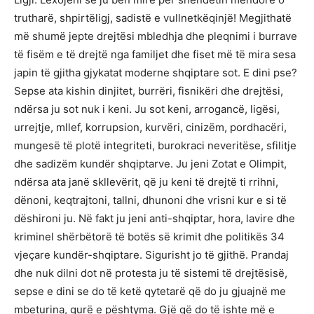
trutharë, shpirtëligj, sadistë e vullnetkëqinjë! Megjithatë
më shumë jepte drejtësi mbledhja dhe pleqnimi i burrave
të fisëm e të drejtë nga familjet dhe fiset më të mira sesa
japin të gjitha gjykatat moderne shqiptare sot. E dini pse?
Sepse ata kishin dinjitet, burrëri, fisnikëri dhe drejtësi,
ndërsa ju sot nuk i keni. Ju sot keni, arrogancë, ligësi,
urrejtje, mllef, korrupsion, kurvëri, cinizëm, pordhacëri,
mungesë të plotë integriteti, burokraci neveritëse, sfilitje
dhe sadizëm kundër shqiptarve. Ju jeni Zotat e Olimpit,
ndërsa ata janë skllevërit, që ju keni të drejtë ti rrihni,
dënoni, keqtrajtoni, tallni, dhunoni dhe vrisni kur e si të
dëshironi ju. Në fakt ju jeni anti-shqiptar, hora, lavire dhe
kriminel shërbëtorë të botës së krimit dhe politikës 34
vjeçare kundër-shqiptare. Sigurisht jo të gjithë. Prandaj
dhe nuk dilni dot në protesta ju të sistemi të drejtësisë,
sepse e dini se do të ketë qytetarë që do ju gjuajnë me
mbeturina, gurë e pështyma. Gjë që do të ishte më e