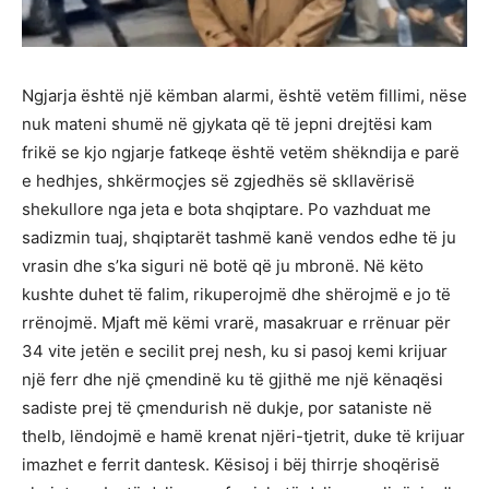
Ngjarja është një këmban alarmi, është vetëm fillimi, nëse
nuk mateni shumë në gjykata që të jepni drejtësi kam
frikë se kjo ngjarje fatkeqe është vetëm shëkndija e parë
e hedhjes, shkërmoçjes së zgjedhës së skllavërisë
shekullore nga jeta e bota shqiptare. Po vazhduat me
sadizmin tuaj, shqiptarët tashmë kanë vendos edhe të ju
vrasin dhe s’ka siguri në botë që ju mbronë. Në këto
kushte duhet të falim, rikuperojmë dhe shërojmë e jo të
rrënojmë. Mjaft më këmi vrarë, masakruar e rrënuar për
34 vite jetën e secilit prej nesh, ku si pasoj kemi krijuar
një ferr dhe një çmendinë ku të gjithë me një kënaqësi
sadiste prej të çmendurish në dukje, por sataniste në
thelb, lëndojmë e hamë krenat njëri-tjetrit, duke të krijuar
imazhet e ferrit dantesk. Kësisoj i bëj thirrje shoqërisë