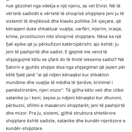
nuk gëzohet nga vdekja e një njeriu, as vet Elvisi. Në të
vërtetë sadistët e vërtetë të shoqrisë shqiptare jeni ju të
sistemit të drejtësisë dhe klasës politike 34 vjeçare, që
kënaqeni duke shkaktuar vuajtje, varfëri, mjerim, vrasje,
krime, prostitucion mbi shoqrinë shqiptare. Nëse ka një
fjali epike që ju përkufizon katërcipërisht: ajo është: ju
jeni të pashpritë dhe sadist. E gjejmë me vend të
shpjegojmë këtu se çfarë do të thotë leksema sadist? Në
fjalorin e gjuhës shqipe disa nga shpjegimet që jepen për
këtë fjalë janë “ai që ndjen kënaqësi kur shkakton
mundime dhe vuajtje të mëdha të tjerëve; kriminel i
pamëshirshëm, njeri mizor”. Të gjitha këto veti dhe cilësi
satanike ju i keni, sepse ju ndjeni kënaqësi kur dhunoni,
përbuzni, sfilitni e masakroni shqiptarët; jeni të pashpirtë
dhe mizor. Pra ju, sistemi, gjithë struktura shtetërore
shqiptare është sadiste, satanike dhe kundër-njerëzore e
kundër-shqiptare.