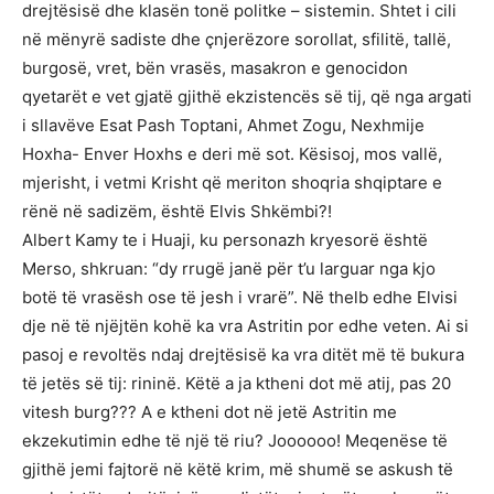
drejtësisë dhe klasën tonë politke – sistemin. Shtet i cili
në mënyrë sadiste dhe çnjerëzore sorollat, sfilitë, tallë,
burgosë, vret, bën vrasës, masakron e genocidon
qyetarët e vet gjatë gjithë ekzistencës së tij, që nga argati
i sllavëve Esat Pash Toptani, Ahmet Zogu, Nexhmije
Hoxha- Enver Hoxhs e deri më sot. Kësisoj, mos vallë,
mjerisht, i vetmi Krisht që meriton shoqria shqiptare e
rënë në sadizëm, është Elvis Shkëmbi?!
Albert Kamy te i Huaji, ku personazh kryesorë është
Merso, shkruan: “dy rrugë janë për t’u larguar nga kjo
botë të vrasësh ose të jesh i vrarë”. Në thelb edhe Elvisi
dje në të njëjtën kohë ka vra Astritin por edhe veten. Ai si
pasoj e revoltës ndaj drejtësisë ka vra ditët më të bukura
të jetës së tij: rininë. Këtë a ja ktheni dot më atij, pas 20
vitesh burg??? A e ktheni dot në jetë Astritin me
ekzekutimin edhe të një të riu? Joooooo! Meqenëse të
gjithë jemi fajtorë në këtë krim, më shumë se askush të