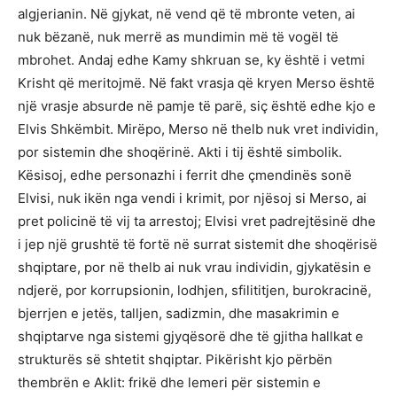
algjerianin. Në gjykat, në vend që të mbronte veten, ai
nuk bëzanë, nuk merrë as mundimin më të vogël të
mbrohet. Andaj edhe Kamy shkruan se, ky është i vetmi
Krisht që meritojmë. Në fakt vrasja që kryen Merso është
një vrasje absurde në pamje të parë, siç është edhe kjo e
Elvis Shkëmbit. Mirëpo, Merso në thelb nuk vret individin,
por sistemin dhe shoqërinë. Akti i tij është simbolik.
Kësisoj, edhe personazhi i ferrit dhe çmendinës sonë
Elvisi, nuk ikën nga vendi i krimit, por njësoj si Merso, ai
pret policinë të vij ta arrestoj; Elvisi vret padrejtësinë dhe
i jep një grushtë të fortë në surrat sistemit dhe shoqërisë
shqiptare, por në thelb ai nuk vrau individin, gjykatësin e
ndjerë, por korrupsionin, lodhjen, sfilititjen, burokracinë,
bjerrjen e jetës, talljen, sadizmin, dhe masakrimin e
shqiptarve nga sistemi gjyqësorë dhe të gjitha hallkat e
strukturës së shtetit shqiptar. Pikërisht kjo përbën
thembrën e Aklit: frikë dhe lemeri për sistemin e