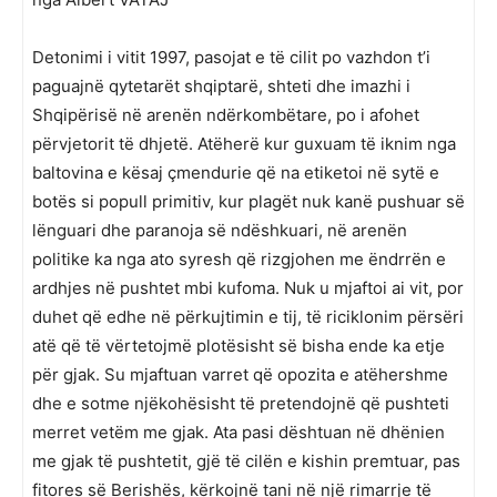
Detonimi i vitit 1997, pasojat e të cilit po vazhdon t’i
paguajnë qytetarët shqiptarë, shteti dhe imazhi i
Shqipërisë në arenën ndërkombëtare, po i afohet
përvjetorit të dhjetë. Atëherë kur guxuam të iknim nga
baltovina e kësaj çmendurie që na etiketoi në sytë e
botës si popull primitiv, kur plagët nuk kanë pushuar së
lënguari dhe paranoja së ndëshkuari, në arenën
politike ka nga ato syresh që rizgjohen me ëndrrën e
ardhjes në pushtet mbi kufoma. Nuk u mjaftoi ai vit, por
duhet që edhe në përkujtimin e tij, të riciklonim përsëri
atë që të vërtetojmë plotësisht së bisha ende ka etje
për gjak. Su mjaftuan varret që opozita e atëhershme
dhe e sotme njëkohësisht të pretendojnë që pushteti
merret vetëm me gjak. Ata pasi dështuan në dhënien
me gjak të pushtetit, gjë të cilën e kishin premtuar, pas
fitores së Berishës, kërkojnë tani në një rimarrje të