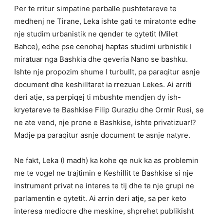
Per te rritur simpatine perballe pushtetareve te
medhenj ne Tirane, Leka ishte gati te miratonte edhe
nje studim urbanistik ne qender te qytetit (Milet
Bahce), edhe pse cenohej haptas studimi urbnistik I
miratuar nga Bashkia dhe qeveria Nano se bashku.
Ishte nje propozim shume I turbullt, pa paraqitur asnje
document dhe keshilltaret ia rrezuan Lekes. Ai arriti
deri atje, sa perpiqej ti mbushte mendjen dy ish-
kryetareve te Bashkise Filip Guraziu dhe Ormir Rusi, se
ne ate vend, nje prone e Bashkise, ishte privatizuar!?
Madje pa paraqitur asnje document te asnje natyre.
Ne fakt, Leka (I madh) ka kohe qe nuk ka as problemin
me te vogel ne trajtimin e Keshillit te Bashkise si nje
instrument privat ne interes te tij dhe te nje grupi ne
parlamentin e qytetit. Ai arrin deri atje, sa per keto
interesa mediocre dhe meskine, shprehet publikisht