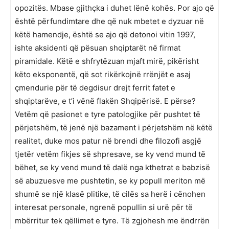
opozitës. Mbase gjithçka i duhet lënë kohës. Por ajo që
është përfundimtare dhe që nuk mbetet e dyzuar në
këtë hamendje, është se ajo që detonoi vitin 1997,
ishte aksidenti që pësuan shqiptarët në firmat
piramidale. Këtë e shfrytëzuan mjaft mirë, pikërisht
këto eksponentë, që sot rikërkojnë rrënjët e asaj
çmendurie për të degdisur drejt ferrit fatet e
shqiptarëve, e t’i vënë flakën Shqipërisë. E përse?
Vetëm që pasionet e tyre patologjike për pushtet të
përjetshëm, të jenë një bazament i përjetshëm në këtë
realitet, duke mos patur në brendi dhe filozofi asgjë
tjetër vetëm fikjes së shpresave, se ky vend mund të
bëhet, se ky vend mund të dalë nga kthetrat e babzisë
së abuzuesve me pushtetin, se ky popull meriton më
shumë se një klasë plitike, të cilës sa herë i cënohen
interesat personale, ngrenë popullin si urë për të
mbërritur tek qëllimet e tyre. Të zgjohesh me ëndrrën