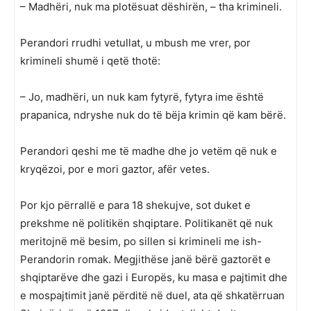
– Madhëri, nuk ma plotësuat dëshirën, – tha krimineli.
Perandori rrudhi vetullat, u mbush me vrer, por
krimineli shumë i qetë thotë:
– Jo, madhëri, un nuk kam fytyrë, fytyra ime është
prapanica, ndryshe nuk do të bëja krimin që kam bërë.
Perandori qeshi me të madhe dhe jo vetëm që nuk e
kryqëzoi, por e mori gaztor, afër vetes.
Por kjo përrallë e para 18 shekujve, sot duket e
prekshme në politikën shqiptare. Politikanët që nuk
meritojnë më besim, po sillen si krimineli me ish-
Perandorin romak. Megjithëse janë bërë gaztorët e
shqiptarëve dhe gazi i Europës, ku masa e pajtimit dhe
e mospajtimit janë përditë në duel, ata që shkatërruan