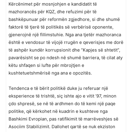
Kërcënimet për mosnjohjen e kandidatit të
mazhorancës për KQZ, dhe refuzimi për të
bashkëpunuar për reformën zgjedhore, si dhe shumë
faktorë të tjerë të politikës së verbërisë oponente,
gjenerojnë një fillimstuhie. Nga ana tjetër mazhoranca
është e vendosur të vijojë rrugën e qeverisjes me dorë
të ashpër kundër korrupsionit dhe “Kapjes së shtetit”,
pavarësisht se po ndesh në shumë barriera, të cilat aty
këtu shfaqen si lufte për mbrojtjen e
kushtetuetshmërisë nga ana e opozitës.
Tendenca e të bërit politikë duke ju referuar një
eksperience të trishtë, siç ishte ajo e vitit ’97, minon
çdo shpresë, se në të ardhmen do të kemi një paqe
politike, që kërkohet në kuadrin e kushteve nga
Bashkimi Evropian, pas ratifikimit të marrëveshjes së
Asociim Stabilizimit. Dallohet qartë se nuk ekziston