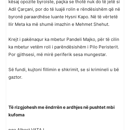
kësaj opozite byroiste, paçka se thotë nuk do të jetë si
Adil Çarçani, por do të luajë rolin e rëndësishëm që në
byronë paraardhëse luante Hysni Kapo. Në të vërtetë
Ilir Meta ka më shumë imazhin e Mehmet Shehut.
Krejt i pakënaqur ka mbetur Pandeli Majko, për të cilin
ka mbetur vetëm roli i parëndësishëm i Pilo Peristerit.
Por gjithsesi, më mirë periferik sesa mungestar.
Së fundi, kujtoni fillimin e shkrimit, se si krimineli u bë
gaztor.
Të rizgjohesh me ëndrrën e ardhjes në pushtet mbi
kufoma
nga Albert VATAJ