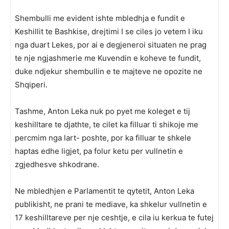
Shembulli me evident ishte mbledhja e fundit e
Keshillit te Bashkise, drejtimi I se ciles jo vetem I iku
nga duart Lekes, por ai e degjeneroi situaten ne prag
te nje ngjashmerie me Kuvendin e koheve te fundit,
duke ndjekur shembullin e te majteve ne opozite ne
Shqiperi.
Tashme, Anton Leka nuk po pyet me koleget e tij
keshilltare te djathte, te cilet ka filluar ti shikoje me
percmim nga lart- poshte, por ka filluar te shkele
haptas edhe ligjet, pa folur ketu per vullnetin e
zgjedhesve shkodrane.
Ne mbledhjen e Parlamentit te qytetit, Anton Leka
publikisht, ne prani te mediave, ka shkelur vullnetin e
17 keshilltareve per nje ceshtje, e cila iu kerkua te futej