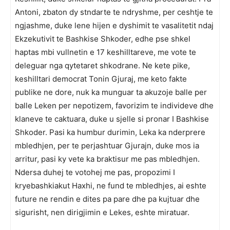
Antoni, zbaton dy stndarte te ndryshme, per ceshtje te
ngjashme, duke lene hijen e dyshimit te vasalitetit ndaj
Ekzekutivit te Bashkise Shkoder, edhe pse shkel
haptas mbi vullnetin e 17 keshilltareve, me vote te
deleguar nga qytetaret shkodrane. Ne kete pike,
keshilltari democrat Tonin Gjuraj, me keto fakte
publike ne dore, nuk ka munguar ta akuzoje balle per
balle Leken per nepotizem, favorizim te individeve dhe
klaneve te caktuara, duke u sjelle si pronar I Bashkise
Shkoder. Pasi ka humbur durimin, Leka ka nderprere
mbledhjen, per te perjashtuar Gjurajn, duke mos ia
arritur, pasi ky vete ka braktisur me pas mbledhjen.
Ndersa duhej te votohej me pas, propozimi I
kryebashkiakut Haxhi, ne fund te mbledhjes, ai eshte
future ne rendin e dites pa pare dhe pa kujtuar dhe
sigurisht, nen dirigjimin e Lekes, eshte miratuar.