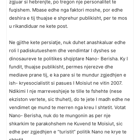
zgjuar si hebrenjte, po tregon nje personalitet te
fuqishem. Mbase edhe nga faktori moshe, por edhe
deshira e tij thuajse e shprehur publikisht, per te mos
u rikandiduar ne kete post.
Ne gjithe kete persiatje, nuk duhet anashkaluar edhe
roli I padiskutueshem dhe vendimtar I dyshes se
dinosaureve te politikes shqiptare Nano- Berisha. Ky I
fundit, thuajse publikisht, permes njerezve dhe
mediave prane tij, e ka pare si te mundur zgjedhjen e
ish- kryesocialistit si pasues I Moisiut ne vitin 2007.
Ndikimi I nje marreveshjeje te tille te fshehte (nese
ekziston vertete, sic thuhet), do te jete I madh edhe ne
vendimet qe mund te merren nga kreu I shtetit. Votat
Nano- Berisha, nuk do te mungonin as per nje
shkarkim te parakohshem ne Kuvend te Moisiut, sic
edhe per zgjedhjen e “turistit” politik Nano ne krye te
shtetit.