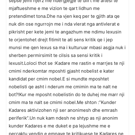
sepse jemi njerz me ndergjegje te dlirt me aftesi te
mjaftueshme e me vizion te qart lidhun me
pretendimet tona.Dhe na vjen keq per te gjith ata qe
nuk din ose ngurrojn me i nda vlerat nga antivlerat e
pikrisht per kete jemi te angazhum me ndimu lexusin
te orjentohet drejt fitimit te ati sens kritik qe i jep
munsi me qen lexus sa ma i kulturuar mbasi asgja nuk i
sherben permirsimit te cilsis sa sensi kritik i
lexusit.Loloci thot se :Kadare me rastin e marrjes te nji
cmimi nderkomtar mposhti gjasht nobelist e kater
kandidat per cmim nobel.E si mundte mposhtet
nobelisti qe asht i nderum me cmimin ma te nalt ne
bot?!Kur me mposht nobelistin do te duhej me marr nji
cmim ma te nalt se cmimi nobel.Me shton :”Kunder
Kadares aktivizohen nji ser anonimesh dhe emrash
periferik”.Un nuk kam ndesh ne shtyp as nji anonim
kunder Kadares e me duket e pa lejushme me e
percaktu vendin e emnave te kritikuese te Kadares ne