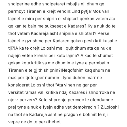
shqiperine edhe shqipetaret mbujis nji dhum qe
permbyt Tiranen e krejt vendin:Lind pytja”Mos vall
lajmet e mira per shiprin e shiptart qenkan vetem ata
qe kan te bajn me sukseset e Kadares?!Ky a nuk do te
thot vetem Kadareja asht shipnia e shiptart?!Perse
lajmet e gzushme per Kadaren qokan pesh kritikusat e
tij?!A ka te drejt Loloshi me i qujt dhum ata qe nuk e
ndjejn veten krenar per keto lajme?!A kaq te shumet
qekan keta kritik sa me dhumin e tyne e permbytin
Tiranen e te gjith shipnin?!Neqofshim kaq shum ne
mas per tjeter,per numrin i tyne duhen marr ne
konsiderat.Loloshi thot “Ata vihen ne gar per
versiteti”amas vall kritika ndaj Kadares i shndrroka ne
njerz pervers?!Keto shprehje percvec te ofendumne
prej tyne a nuk e fyejn edhe vet demokracin ?!Z.Loloshi
na thot se Kadareja asht ne pragun e botimit te nji
vepre qe do te perkthehet