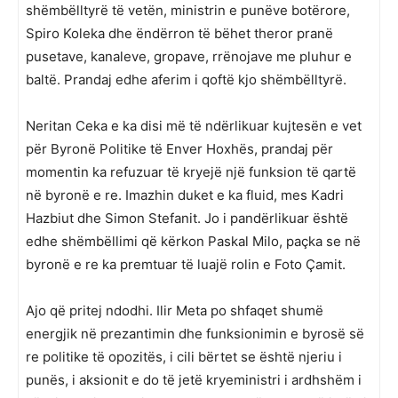
shëmbëlltyrë të vetën, ministrin e punëve botërore,
Spiro Koleka dhe ëndërron të bëhet theror pranë
pusetave, kanaleve, gropave, rrënojave me pluhur e
baltë. Prandaj edhe aferim i qoftë kjo shëmbëlltyrë.
Neritan Ceka e ka disi më të ndërlikuar kujtesën e vet
për Byronë Politike të Enver Hoxhës, prandaj për
momentin ka refuzuar të kryejë një funksion të qartë
në byronë e re. Imazhin duket e ka fluid, mes Kadri
Hazbiut dhe Simon Stefanit. Jo i pandërlikuar është
edhe shëmbëllimi që kërkon Paskal Milo, paçka se në
byronë e re ka premtuar të luajë rolin e Foto Çamit.
Ajo që pritej ndodhi. Ilir Meta po shfaqet shumë
energjik në prezantimin dhe funksionimin e byrosë së
re politike të opozitës, i cili bërtet se është njeriu i
punës, i aksionit e do të jetë kryeministri i ardhshëm i