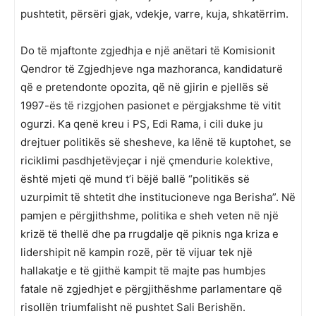
pushtetit, përsëri gjak, vdekje, varre, kuja, shkatërrim.
Do të mjaftonte zgjedhja e një anëtari të Komisionit
Qendror të Zgjedhjeve nga mazhoranca, kandidaturë
që e pretendonte opozita, që në gjirin e pjellës së
1997-ës të rizgjohen pasionet e përgjakshme të vitit
ogurzi. Ka qenë kreu i PS, Edi Rama, i cili duke ju
drejtuer politikës së shesheve, ka lënë të kuptohet, se
riciklimi pasdhjetëvjeçar i një çmendurie kolektive,
është mjeti që mund t’i bëjë ballë “politikës së
uzurpimit të shtetit dhe institucioneve nga Berisha”. Në
pamjen e përgjithshme, politika e sheh veten në një
krizë të thellë dhe pa rrugdalje që piknis nga kriza e
lidershipit në kampin rozë, për të vijuar tek një
hallakatje e të gjithë kampit të majte pas humbjes
fatale në zgjedhjet e përgjithëshme parlamentare që
risollën triumfalisht në pushtet Sali Berishën.