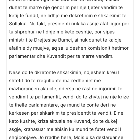
duhet te marre nje qendrim per nje tjeter vendim te
ketij te fundit, ne lidhje me dekretimin e shkarkimit te
Sollakut. Ne fakt, presidenti nuk ka asnje afat ligjor per
tu shprehur ne lidhje me kete ceshtje, por sipas
ministrit te Drejtesise Bumci, ai nuk duhet te kaloje
afatin e dy muajve, aq sa iu deshen komisionit hetimor
parlamentar dhe Kuvendit per te marre vendim.
Nese do te dkretonte shkarkimin, ndjeshem kreu I
shtetit do te rregullonte marredheniet me
mazhorancen aktuale, ndersa ne rast ne injorimit te
vendimit te parlamentit, vendi do te zhytej ne nje krize
te thelle parlamentare, qe mund te conte deri ne
kerkesen per shkarkim te presidentit te vendit. E ne
keto kushte, kriza aktuale ne Kuvend, do te dukej
asgje, krahasuar me abisin ku mund te futet vendi I
shqiponjave. Jo rradhe here, Moisiu ka deklaruar se