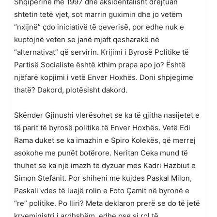
Shqipërinë më 1997 dhe aksidentalisht drejtuan
shtetin tetë vjet, sot marrin guximin dhe jo vetëm
“nxijnë” çdo iniciativë të qeverisë, por edhe nuk e
kuptojnë veten se janë mjaft qesharakë në
“alternativat” që servirin. Krijimi i Byrosë Politike të
Partisë Socialiste është kthim prapa apo jo? Është
njëfarë kopjimi i vetë Enver Hoxhës. Doni shpjegime
thatë? Dakord, plotësisht dakord.
Skënder Gjinushi vlerësohet se ka të gjitha nasijetet e
të parit të byrosë politike të Enver Hoxhës. Vetë Edi
Rama duket se ka imazhin e Spiro Kolekës, që merrej
asokohe me punët botërore. Neritan Ceka mund të
thuhet se ka një imazh të dyzuar mes Kadri Hazbiut e
Simon Stefanit. Por shiheni me kujdes Paskal Milon,
Paskali vdes të luajë rolin e Foto Çamit në byronë e
“re” politike. Po Iliri? Meta deklaron prerë se do të jetë
kryeministri i ardhshëm, edhe pse si rol të