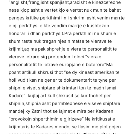
“anglisht,frangjisht,spanjisht,arabisht e kinezce”edhe
nese kjop asht e vertet kjo e vertet nuk mun te bahet
penges kritike perkthimi i nji shkrimi asht venim marrje
e nji perkthysi e kte vendim marrje e kushtezon
honorari i dhan perkthysit.Pra perkthimi ne shum e
shum raste nuk tregan njesin matse te vlerave te
krijimit,aq ma pak shprehje e vlera te personalitit te
vlerave letrare siq pretendon Loloci “vlera e
personalitetit te letrave europjane e boterore”Ma
posht artikull shkrusi thot “se dy kineast amerikan te
hollivudit kan ne qener te dokumentarit te tyne per
shipni e viset shiptare shkrimtari ton te madh Ismail
Kadare”I kujtaj artikull shkrusit se kur thohet per
shipnin,shipnia asht permbledhese e viseve shiptare
mandej ky Zatni thot se lajmet e mira per Kadaren
“provokojn shperthimin e gjirizeve”.Ne kritikusat e
krijimtaris te Kadares mendoj se flasim me plot gojen