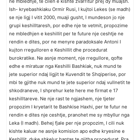
ne mbledhje, te cilen e kishte zvarritur prej dy muajsh.
Ish- kryebashkiaku Ormir Rusi, I kujtoi Lekes (se madh)
se nje ligj I vitit 2000, muaji gusht, I mundeson jo nje
grupi keshilltaresh, por edhe nje te vetmit, propozime
ne mbledhjen e keshillit per te future nje ceshtje ne
rendin e dites, por ne menyre paradoksale Antoni I
kujton rregulloren e Keshillit dhe procedurat
burokratike. Ne asnje moment, nje rregullore, qofte
edhe e miratuar nga Keshilli Bashkiak, nuk mund te
jete superior ndaj ligjit te Kuvendit te Shqiperise, por
mbi te gjithe nuk mund te jete superior ndaj vullnetit te
shkodraneve, I shprehur kete here me firmat e 17
keshilltareve. Ne nje rast te ngjashem, nje tjeter
propozim I kryetarit te Bashkise Haxhi, per te futur ne
rendin e dites nje ceshtje, pranohet me sy mbyllur nga
Leka (I madh). Behej fjale per nje propozim, I cili nuk
kishte kaluar ne asnje komision apo edhe kryesine e
Keshillit, duke shkelur haptas te gjitha procedurat. Pra