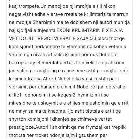
ksaj trompete.Un menoj qe nji mrojtje e till nikon
negativisht edhe vlerave rreale te krijimtaris te marrun
ne mrojtje.Sherbimin me te dobishem nji autori mun tja
baj kjo fjali e thjesht:LEXONI KRIJIMTARIN E X E AJA
VET DO JU TREGOJ VLERAT E SAJA.:Z.Loloci thot qe
komisjonet nerkomtare te vlersimit ndikohen vetem e
vetem nga niveli artistik i krijimit por nuk duhet te
harroj se dy elementat perbas te nivelit te nji shkrimi
jan stili e permajtja aq e rancishme asht permajtja e nji
krijimi letrar sa Alfred Nobel e ka vu si kusht i par i
vlersimit per dhanjen e cmimit Nobel :tri jan detyrat e
artit:1- denoncimi i se keqes,2-hymnizimi i se
mires,dhe te ushqymit e e shijes me ushqimin qe e rrit
ne mnyr sa ma te knaqme.Kjo asht plotsia e artit qe
shyrton komisjoni i dhanjes se cmimeve vertet
prestigjoze.Autori i shkrimit qe me frymzaj ket rreplik
thot :sa her troket ndonje lajm i gzushem per