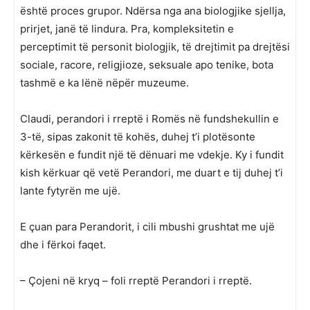
është proces grupor. Ndërsa nga ana biologjike sjellja,
prirjet, janë të lindura. Pra, kompleksitetin e
perceptimit të personit biologjik, të drejtimit pa drejtësi
sociale, racore, religjioze, seksuale apo tenike, bota
tashmë e ka lënë nëpër muzeume.
Claudi, perandori i rreptë i Romës në fundshekullin e
3-të, sipas zakonit të kohës, duhej t’i plotësonte
kërkesën e fundit një të dënuari me vdekje. Ky i fundit
kish kërkuar që vetë Perandori, me duart e tij duhej t’i
lante fytyrën me ujë.
E çuan para Perandorit, i cili mbushi grushtat me ujë
dhe i fërkoi faqet.
– Çojeni në kryq – foli rreptë Perandori i rreptë.