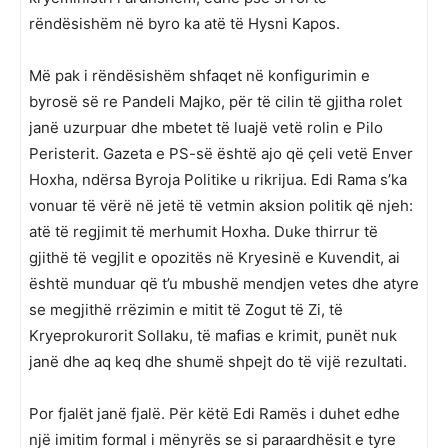
rëndësishëm në byro ka atë të Hysni Kapos.
Më pak i rëndësishëm shfaqet në konfigurimin e
byrosë së re Pandeli Majko, për të cilin të gjitha rolet
janë uzurpuar dhe mbetet të luajë vetë rolin e Pilo
Peristerit. Gazeta e PS-së është ajo që çeli vetë Enver
Hoxha, ndërsa Byroja Politike u rikrijua. Edi Rama s’ka
vonuar të vërë në jetë të vetmin aksion politik që njeh:
atë të regjimit të merhumit Hoxha. Duke thirrur të
gjithë të vegjlit e opozitës në Kryesinë e Kuvendit, ai
është munduar që t’u mbushë mendjen vetes dhe atyre
se megjithë rrëzimin e mitit të Zogut të Zi, të
Kryeprokurorit Sollaku, të mafias e krimit, punët nuk
janë dhe aq keq dhe shumë shpejt do të vijë rezultati.
Por fjalët janë fjalë. Për këtë Edi Ramës i duhet edhe
një imitim formal i mënyrës se si paraardhësit e tyre