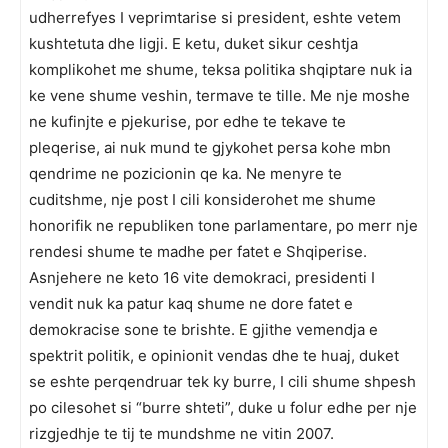
udherrefyes I veprimtarise si president, eshte vetem
kushtetuta dhe ligji. E ketu, duket sikur ceshtja
komplikohet me shume, teksa politika shqiptare nuk ia
ke vene shume veshin, termave te tille. Me nje moshe
ne kufinjte e pjekurise, por edhe te tekave te
pleqerise, ai nuk mund te gjykohet persa kohe mbn
qendrime ne pozicionin qe ka. Ne menyre te
cuditshme, nje post I cili konsiderohet me shume
honorifik ne republiken tone parlamentare, po merr nje
rendesi shume te madhe per fatet e Shqiperise.
Asnjehere ne keto 16 vite demokraci, presidenti I
vendit nuk ka patur kaq shume ne dore fatet e
demokracise sone te brishte. E gjithe vemendja e
spektrit politik, e opinionit vendas dhe te huaj, duket
se eshte perqendruar tek ky burre, I cili shume shpesh
po cilesohet si “burre shteti”, duke u folur edhe per nje
rizgjedhje te tij te mundshme ne vitin 2007.