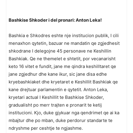
Bashkise Shkoder i del pronari: Anton Leka!
Bashkia e Shkodres eshte nje institucion publik, I cili
menaxhon qytetin, bazuar ne mandatin qe zgjedhesit
shkodrane I delegojne 45 personave ne Keshillin
Bashkiak. Qe ne themelet e shtetit, por vecanarisht
keto 16 vitet e fundit, jane me qindra keshilltaret qe
jane zgjedhur dhe kane ikur, sic jane disa edhe
kryebashkiaket dhe kryetaret e Keshillit Bashkiak qe
kane drejtuar parlamentin e qytetit. Anton Leka,
kryetari actual I Keshillit te Bashkise Shkoder,
gradualisht po merr trajten e pronarit te ketij
institucioni. Kjo, duke gjykuar nga qendrimet qe ai ka
mbajtur dhe po mban, duke perdorur standarte te
ndryshme per ceshtje te ngjashme.