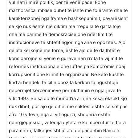
vullneti i mirë politik, për të vënë paqe. Edhe
mazhoranca, mbase duhet të ishte më tolerante dhe të
karakterizohej nga fryma e bashkëpunimit, pavarësisht
se kjo nuk është një diktim me rregulla të qarta loje
dhe me parime të demokracisë dhe ndërtimit të
institucioneve të shtetit ligjor, nga ana e opozitës. Ajo
që ata kërkojnë me forcë, është ajo që të dajthtët e
konsiderojnë si vënie e gurëve nën rrota të vijimit të
reformës institucionale dhe luftës pa kompromis ndaj
korrupsionit dhe krimit të organizuar. Në këto kushte
lind ai hendek, të cilin opozita kërkon ta ngushtojë
nëpërmjet kërcënimeve për rikthimin e ngjarjeve të
vitit 1997. Se sa do të mund t’ia arrijnë kësaj ekzakt kjo
nuk dihet, por ajo që dihet me saktësi është se sot pas
afro 10 viteve, nga ai vit ogurzi, shoqëria është
ndërgjegjësuar, vetëdija qytetare ka mbërritur të tjera
parametra, fatkeqësisht jo ato që pandehin Rama e