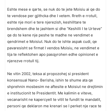
Eshte mese e qarte, se nuk do te jete Moisiu ai qe do
te vendose per gjithcka dhe I vetem. Rreth e rrotull,
eshte nje mori e tere njerezish, keshilltare te
brendshem dhe te jashtem si dhe “Keshilli I te Urteve”
qe do te kene nje peshe te madhe ne vendimet e
qendrimet e Moisiut. Nuk do te ishte aspak cudi, qe
pavaresisht se firmat I vendos Moisiu, ne vendimet e
tija te reflektohen apo pasqyrohen edhe opinionet e
njerezve rrotull tij.
Ne vitin 2002, teksa ai propozohej si president
konsensual Nano- Berisha, ishin te shume ata qe
shprehnin mosbesim ne aftesite e Moisiut ne drejtimin
e institucionit te Presidentit. Me kalimin e viteve,
vecanarisht ne kapercyell te vitit te fundit te mandatit,
personi qe deklaron me krenari se I perket nje race te