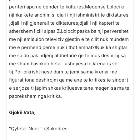
periferi apo ne qender te kultures.Meqense Loloci e
njihka kete anonim si djali i nji ishministri te diktatures
,djali i nji gjenerali te diktatures,djali i nji kapteri te
athershem i cili sipas Z.Lolocit paska ba nji perversitet
me nji emisuion televiziv gjestin e te cilit nuk mundem
me e permend,perse nuk i thot emnat?!Nuk ka shiptar
me sa do pak ndjenj atdhetarie qe te mos deshiroj sa
me shum bashkatdhetar ushqyesa te krenaris se
tij.Por pikrisht nese dum te jemi sa ma krenar me
figurat tona deshirojm qe me ane te kritikes te sinqert
e serjoze ti japim shkas krijuesva tane meqen sa ma te
paprekshem nga kritika.
Gjokë Vata
,
“Qytetar Nderi” i Shkodrës