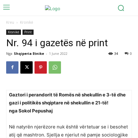
Kreu
Kronikë
Kronikë
Print
Nr. 94 i gazetës në print
Nga
Shqiperia Etnike
-
1 June 2022
34
0
Gaztori i perandorit të Romës në shekullin e 3-të dhe
gazi i politikës shqiptare në shekullin e 21-të!
nga Sokol Pepushaj
Në natyrën njerëzore nuk është vërtetuar se i besohet
atij që mashtron. Sjellja e njeriut në pamje sociologjike