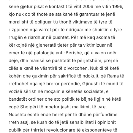
kenë gjetur pikat e kontaktit të vitit 2006 me vitin 1996,
kjo nuk do të thotë se ata kanë të garantuar të jenë
moralisht të obliguar t’u thonë viktimave të tyre të
rizgjohen nga varret për të ndriçuar me shpirtin e tyre
rrugën e riardhur në pushtet. Për më keq akoma të
kërkojnë një gjeneratë tjetër për ta viktimizuar në
emër të një patologjie anti-Berishë, që u valon ndër
deje, dhe manisë së pushtetit të përjetshëm, prej së
cilës e kanë të vështirë të divorcohen. Nuk di të ketë
kohën dhe guximin për sakrificë të ndokujt, që Rama të
rrethohet nga një breror perëndie, Gjinushi të mund të
vozisë sërish në moçalin e kënetës socialiste, e
bandatët ordiner dhe ato politik të bëjnë ligjin në këtë
copë Shqipëri të mbetur jasht mallkimit të tyre.
Ndoshta është ende heret për të dhënë përfundime
rreth asaj, se kush do të jetë sensibiliteti i opinionit
publik për thirrjet revolucionare të eksponentëve të