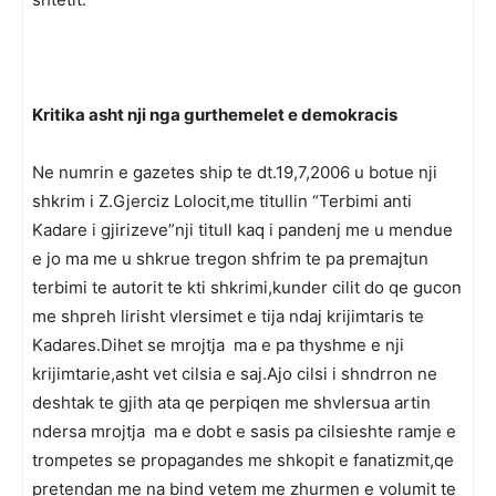
Kritika asht nji nga gurthemelet e demokracis
Ne numrin e gazetes ship te dt.19,7,2006 u botue nji
shkrim i Z.Gjerciz Lolocit,me titullin “Terbimi anti
Kadare i gjirizeve”nji titull kaq i pandenj me u mendue
e jo ma me u shkrue tregon shfrim te pa premajtun
terbimi te autorit te kti shkrimi,kunder cilit do qe gucon
me shpreh lirisht vlersimet e tija ndaj krijimtaris te
Kadares.Dihet se mrojtja ma e pa thyshme e nji
krijimtarie,asht vet cilsia e saj.Ajo cilsi i shndrron ne
deshtak te gjith ata qe perpiqen me shvlersua artin
ndersa mrojtja ma e dobt e sasis pa cilsieshte ramje e
trompetes se propagandes me shkopit e fanatizmit,qe
pretendan me na bind vetem me zhurmen e volumit te