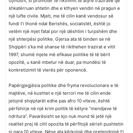
Gjinushi, si promoter të rikthimit të atyre trazirave që
shkatërruan shtetin dhe e kthyen vendin në pragun e
një lufte civile. Mjeti, me të cilin kanë vendosur së
fundi t’i thonë ndal Berishës, socialistët, është jo
vetëm një mjet fatal por një dështim i turpshëm dhe
një shterpësi politike. Gjersa ata të binden se në
Shqipëri s’ka më shanse të rikthehen trazirat e vitit
1997, shumë mjete më efikase politike të të bërit
opozitë, u kanë mbetur në duar, pa mundësi të
konkretizimit të vlerës për oponencë.
Papërgjegjësia politike dhe fryma revolucionare e të
majtëve, në kushtet e një terrori me të cilin ende
jetojnë shqiptarët edhe pas afro 10 viteve, është
përfshirje në një krim politik të këtyre “mendjeve të
ndritura”. Pavarësisht se kjo nuk mund të jetë një
realitet prej të cilit opozita të përfitojë sërish pushtetin
si para 10 viteve. Nëse ata kërkojnë dhe pretendojnë t’i