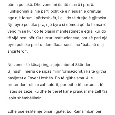
bënin politikë. Dhe vendimi është marrë i prerë:
Funksionimi si një parti politike e njësuar, e drejtuar
nga një forum i përbashkët, i cili do të drejtojë gjithçka.
Një byro politike pra, një byro si qëmoti që do të marrë
vendim se kur do të plasin manifestimet e egra, kur do
të vijë rasti për t’iu turrur institucioneve, por së pari një
byro politike për t’u identifkuar secili me “babanë e tij
shpirtëror”.
Në zemër të kësaj ringjalljeje mbetet Skënder
Gjinushi, njeriu që sipas mirinformacionit, i ka të gjitha
nasijetet e Enver Hoxhës. Po të gjitha ama. Ai e
pretendon rolin e axhitatorit, por edhe të hartuesit të
listës së zezë, ku dhe të tjerët kanë pranuar me zell t’ia
japin shëmbëllimin.
Edhe pse është një binar i gjatë, Edi Rama mban për