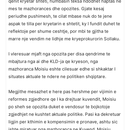
qenit kryetar shteti, humbasin teksa ndodhet haptas ne
mes te mazhorances dhe opozites. Gjate kesaj
periudhe pushimesh, te cilat mbase nuk do te jene
aspak te tilla per kryetarin e shtetit, ky I fundit duhet te
reflektoje per shume ceshtje, por mbi te gjitha te
marre nje vendim ne lidhje me kryeprokurorin Sollaku.
I vleresuar mjaft nga opozita per disa qendrime te
mbajtura nga ai dhe KLD-ja qe kryeson, nga
mazhoranca Moisiu eshte cilesuar edhe si shkaktar I
situates aktuale te ndere ne politiken shqiptare.
Megjithe mesazhet e here pas hershme per vijimin e
reformes zgjedhore qe I ka drejtuar kuvendit, Moisiu
po sheh se opozita duket e vendosur te bojkotoje
zgjedhjet ne kushtet aktuale politike. Pasi ka dekretuar
ligjin per kthimin e kompensimin e pronave, ashtu sic
ishte miratuar nga mazhoranca ne Kuvend, Moisiu