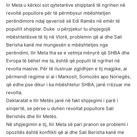
lir Meta u kërkoi sot qytetarëve shqiptarë të ngrihen në
revoltë popullore për të përmbysur mbështetjen
perëndimore ndaj qeverisë së Edi Ramës në emër të
popullit shqiptar. Duke u përpjekur tu shpjegojë
mbështetësve të tij në Vlorë, problemin që ai dhe Sali
Berisha kanë me mungesën e mbështetjes nga
perëndimi, Ilir Meta tha se e vetmja mënyrë që SHBA dhe
Evropa të bëhet me ta, është që populli të ngrihet në
revolta masive. Për të ilustruar zgjidhjen e tij magjike, ai
përmendi regjime si ai i Markosit, Somozës apo Noriegës,
që edhe pse dikur i ka mbështetur SHBA, janë rrëzuar me
revolta.
Deklaratat e Ilir Metës janë në fakt shpjegimi i parë i
sinqertë, se përse u duhen revoltat popullore Sali
Berishës dhe Ilir Metës.
Në shpjegimin e tij, Ilir Meta së pari pranon se problemi i
opozitës është konflikti që ai dhe Sali Berisha kanë me