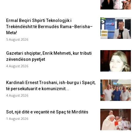
Ermal Beqiri Shpirti Teknologjik i
Trekëndëshit të Bermudës Rama–Berisha–
Meta!
5 August 2026
Gazetari shqiptar, Enrik Mehmeti, kur tributi
zëvendëson pyetjet
4 August 2026
Kardinali Ernest Troshani, ish-burgu i Spaçit,
të persekutuarit e komunizmit...
4 August 2026
Sot, një ditë e veçantë në Spaç të Mirditës
1 August 2026