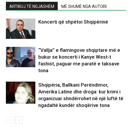
ARTIKUJ TË NGJASHËM
MË SHUMË NGA AUTORI
Koncerti që shpëtoi Shqipërinë
“Vallja” e flamingove shqiptare më e
bukur se koncerti i Kanye West-t
fashist, paguar me paratë e taksave
tona
Shqipëria, Ballkani Perëndimor,
Amerika Latine dhe droga: kur krimi i
organizuar shndërrohet në një luftë të
ngadaltë kundër shoqërive tona