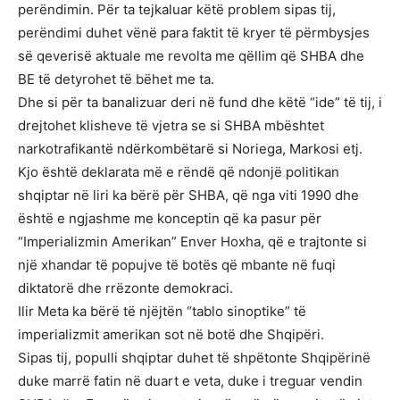
perëndimin. Për ta tejkaluar këtë problem sipas tij,
perëndimi duhet vënë para faktit të kryer të përmbysjes
së qeverisë aktuale me revolta me qëllim që SHBA dhe
BE të detyrohet të bëhet me ta.
Dhe si për ta banalizuar deri në fund dhe këtë “ide” të tij, i
drejtohet klisheve të vjetra se si SHBA mbështet
narkotrafikantë ndërkombëtarë si Noriega, Markosi etj.
Kjo është deklarata më e rëndë që ndonjë politikan
shqiptar në liri ka bërë për SHBA, që nga viti 1990 dhe
është e ngjashme me konceptin që ka pasur për
“Imperializmin Amerikan” Enver Hoxha, që e trajtonte si
një xhandar të popujve të botës që mbante në fuqi
diktatorë dhe rrëzonte demokraci.
Ilir Meta ka bërë të njëjtën “tablo sinoptike” të
imperializmit amerikan sot në botë dhe Shqipëri.
Sipas tij, populli shqiptar duhet të shpëtonte Shqipërinë
duke marrë fatin në duart e veta, duke i treguar vendin