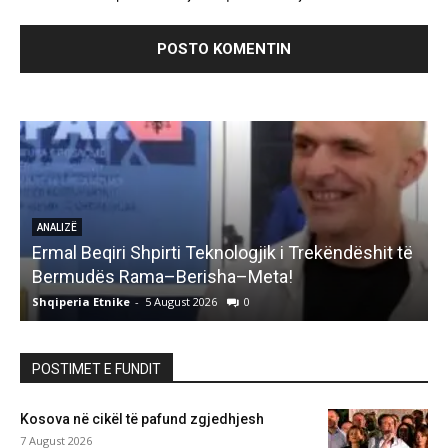
ANALIZË
Ermal Beqiri Shpirti Teknologjik i Trekëndëshit të
G
Bermudës Rama–Berisha–Meta!
Shqiperia Etnike
-
5 August 2026
0
S
POSTIMET E FUNDIT
Kosova në cikël të pafund zgjedhjesh
7 August 2026