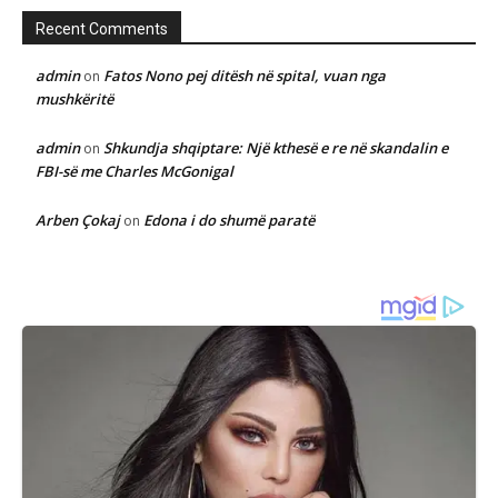
Recent Comments
admin
Fatos Nono pej ditësh në spital, vuan nga
on
mushkëritë
admin
Shkundja shqiptare: Një kthesë e re në skandalin e
on
FBI-së me Charles McGonigal
Arben Çokaj
Edona i do shumë paratë
on