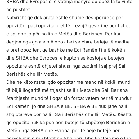
SHBA dhe Evropës si e vetmja mënyrë që opozita të vinte
në pushtet.
Natyrisht që deklarata është shumë dëshpëruese për
opozitën, pasi opozita pret të rrëzojë qeverinë për hallet
e saj dhe jo për hallin e Metës dhe Berishës. Por kur
dëgjon nga goja e një opozitari se çfarë beteje të madhe
e pret opozitën, që bashkë me Edi Ramën t’i ulë kokën
dhe SHBA dhe Evropës, e kupton se kostoja e betejës
opozitare është dhjetëfishuar nga zaptimi i saj prej Sali
Berishës dhe Ilir Metës.
Dhe në këto raste, çdo opozitar me mend në kokë, mund
të bëjë llogaritë më thjesht se Ilir Meta dhe Sali Berisha.
Ata thjesht mund të llogarisin forcat vetëm për të mundur
Edi Ramën, jo dhe SHBA e BE. SHBA e BE nuk janë halli i
shqiptarëve por halli i Sali Berishës dhe Ilir Metës. Kështu
që opozita nuk ka pse bën betejë të shpëtojë Berishën e
Metën nga SHBA dhe Evropa, por të bëjë betejë për
ndryshimin e pushtetit në Shqipëri. Dhe kostoja më e lirë