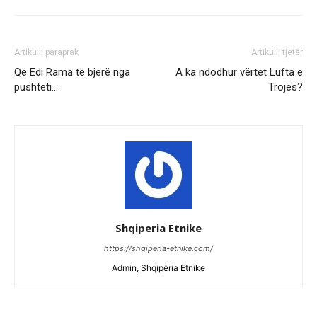
Artikulli paraprak
Artikulli tjetër
Që Edi Rama të bjerë nga
A ka ndodhur vërtet Lufta e
pushteti…
Trojës?
Shqiperia Etnike
https://shqiperia-etnike.com/
Admin, Shqipëria Etnike