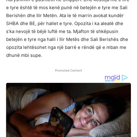
e tyre është të mos kenë punë në betejën e tyre me Sali
Berishën dhe Ilir Metën. Ata le të marrin avokat kundër
SHBA dhe BE, për hallet e tyre. Opozita i ka aleatë dhe
s’ka nevojë të bëjë luftë me ta. Mjafton të shkëpusin
betejën e tyre nga halli i Ilir Metës dhe Sali Berishës dhe
opozita lehtësohet nga një barrë e rëndë që e mban me
dhunë mbi supe.
Promoted Content