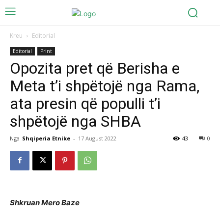
Kreu
Editorial
Editorial
Print
Opozita pret që Berisha e
Meta t’i shpëtojë nga Rama,
ata presin që populli t’i
shpëtojë nga SHBA
Nga
Shqiperia Etnike
-
17 August 2022
43
0
Shkruan Mero Baze