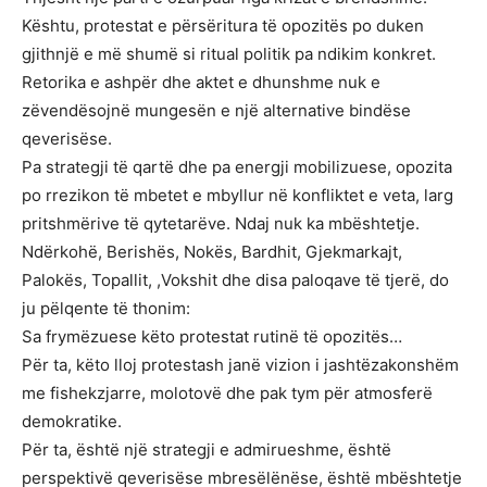
Kështu, protestat e përsëritura të opozitës po duken
gjithnjë e më shumë si ritual politik pa ndikim konkret.
Retorika e ashpër dhe aktet e dhunshme nuk e
zëvendësojnë mungesën e një alternative bindëse
qeverisëse.
Pa strategji të qartë dhe pa energji mobilizuese, opozita
po rrezikon të mbetet e mbyllur në konfliktet e veta, larg
pritshmërive të qytetarëve. Ndaj nuk ka mbështetje.
Ndërkohë, Berishës, Nokës, Bardhit, Gjekmarkajt,
Palokës, Topallit, ,Vokshit dhe disa paloqave të tjerë, do
ju pëlqente të thonim:
Sa frymëzuese këto protestat rutinë të opozitës…
Për ta, këto lloj protestash janë vizion i jashtëzakonshëm
me fishekzjarre, molotovë dhe pak tym për atmosferë
demokratike.
Për ta, është një strategji e admirueshme, është
perspektivë qeverisëse mbresëlënëse, është mbështetje