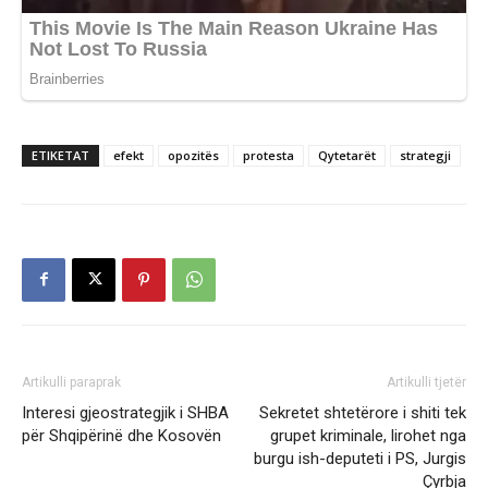
ETIKETAT
efekt
opozitës
protesta
Qytetarët
strategji
Artikulli paraprak
Artikulli tjetër
Interesi gjeostrategjik i SHBA
Sekretet shtetërore i shiti tek
për Shqipërinë dhe Kosovën
grupet kriminale, lirohet nga
burgu ish-deputeti i PS, Jurgis
Çyrbja