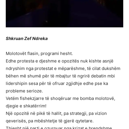
Shkruan Zef Ndreka
Molotovët flasin, programi hesht.
Edhe protesta e djeshme e opozitës nuk kishte asnjë
ndryshim nga protestat e mëparëshme, të cilat dukshëm
bëhen më shumë për të mbajtur të ngrirë debatin mbi
lidershipin sesa për të ofruar zgjidhje edhe pse ka
probleme serioze.
Vetëm fishekzjarre të shoqëruar me bomba molotovë,
djegie e shkatërrim!
Një opozitë në pikë të hallit, pa strategji, pa vizion
qeverisës, pa mbështetje të gjerë qytetare.
Thjesht një parti e ozurpuar nga krizat e brendshme.