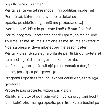
popullore “e dukshme”.
Për ta, është vërtet një model i ri i politikës moderne!
Por më tej, këtyre paloqave, po iu duket se
opozita po shkëlqen gjithnjë me protestat e saj
“vendimtare”. Në çdo proteste kanë rrëzuar Ramën!
Për ta, programi i protestës është i qartë, sa më shumë
zhurmë, sa më shumë zjarr dhe sa më shumë shkatërrim.
Ndërsa pjesa e ideve mbetet për një sezon tjetër.
Për ta, kjo është strategjia brilante për të bindur qytetarët
se e ardhmja është e sigurt… diku, ndoshta.
Në fakt, e gjitha kjo është një performancë e denjë për
skenë, por aspak për qeverisje.
Programi i opozitës tani po lexohet qartë e thjeshtë nga
qytetarët:
Protestë pas proteste, vizion pas vizioni…
Kështu, molotovët po flasin vetë, ndërsa programi hesht.
Ndërkohë, zhurma nga opozita po rritet, kurse besimi po