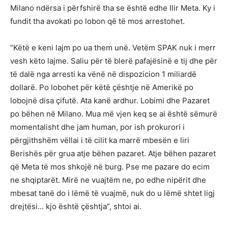
Milano ndërsa i përfshirë tha se është edhe Ilir Meta. Ky i
fundit tha avokati po lobon që të mos arrestohet.
“Këtë e keni lajm po ua them unë. Vetëm SPAK nuk i merr
vesh këto lajme. Saliu për të blerë pafajësinë e tij dhe për
të dalë nga arresti ka vënë në dispozicion 1 miliardë
dollarë. Po lobohet për këtë çështje në Amerikë po
lobojnë disa çifutë. Ata kanë ardhur. Lobimi dhe Pazaret
po bëhen në Milano. Mua më vjen keq se ai është sëmurë
momentalisht dhe jam human, por ish prokurori i
përgjithshëm vëllai i të cilit ka marrë mbesën e liri
Berishës për grua atje bëhen pazaret. Atje bëhen pazaret
që Meta të mos shkojë në burg. Pse me pazare do ecim
ne shqiptarët. Mirë ne vuajtëm ne, po edhe nipërit dhe
mbesat tanë do i lëmë të vuajmë, nuk do u lëmë shtet ligj
drejtësi… kjo është çështja”, shtoi ai.