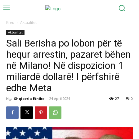
Kreu
Aktualitet
Aktualitet
Sali Berisha po lobon për të
hequr arrestin, pazaret bëhen
në Milano! Në dispozicion 1
miliardë dollarë! I përfshirë
edhe Meta
Nga
Shqiperia Etnike
-
24 April 2024
27
0