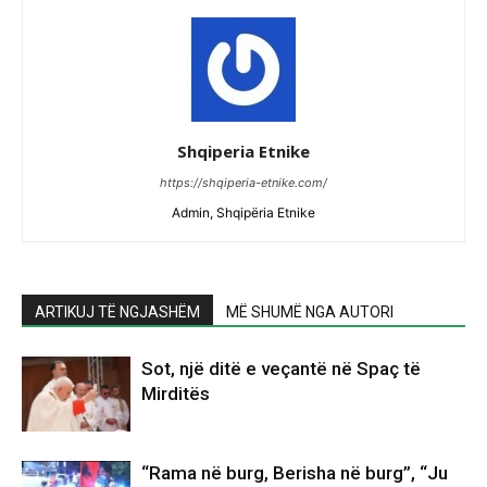
Shqiperia Etnike
https://shqiperia-etnike.com/
Admin, Shqipëria Etnike
ARTIKUJ TË NGJASHËM
MË SHUMË NGA AUTORI
Sot, një ditë e veçantë në Spaç të
Mirditës
“Rama në burg, Berisha në burg”, “Ju