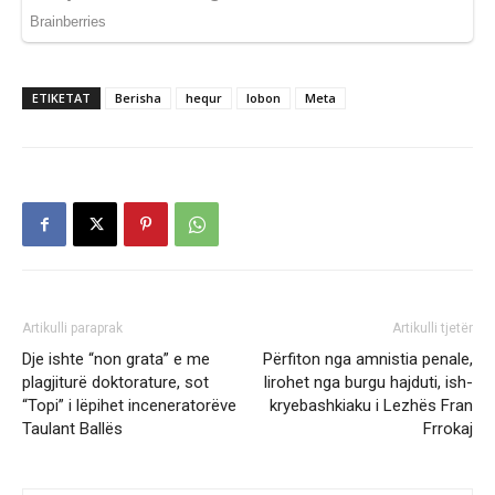
ETIKETAT
Berisha
hequr
lobon
Meta
Artikulli paraprak
Artikulli tjetër
Dje ishte “non grata” e me
Përfiton nga amnistia penale,
plagjiturë doktorature, sot
lirohet nga burgu hajduti, ish-
“Topi” i lëpihet inceneratorëve
kryebashkiaku i Lezhës Fran
Taulant Ballës
Frrokaj