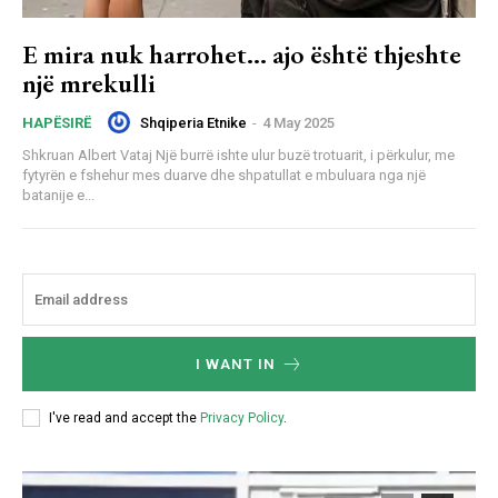
E mira nuk harrohet… ajo është thjeshte
një mrekulli
Shqiperia Etnike
-
4 May 2025
HAPËSIRË
Shkruan Albert Vataj Një burrë ishte ulur buzë trotuarit, i përkulur, me
fytyrën e fshehur mes duarve dhe shpatullat e mbuluara nga një
batanije e...
I WANT IN
I've read and accept the
Privacy Policy
.