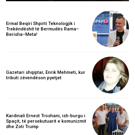
Ermal Beqiri Shpirti Teknologjik i
Trekëndëshit të Bermudës Rama–
Berisha–Meta!
Gazetari shqiptar, Enrik Mehmeti, kur
tributi zëvendëson pyetjet
Kardinali Ernest Troshani, ish-burgu i
Spaçit, të persekutuarit e komunizmit
dhe Zoti Trump