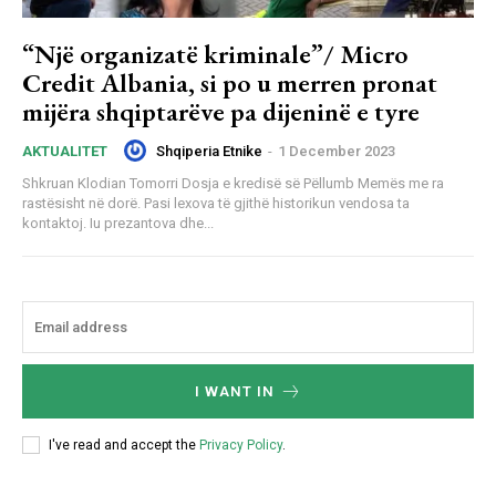
“Një organizatë kriminale”/ Micro
Credit Albania, si po u merren pronat
mijëra shqiptarëve pa dijeninë e tyre
Shqiperia Etnike
-
1 December 2023
AKTUALITET
Shkruan Klodian Tomorri Dosja e kredisë së Pëllumb Memës me ra
rastësisht në dorë. Pasi lexova të gjithë historikun vendosa ta
kontaktoj. Iu prezantova dhe...
I WANT IN
I've read and accept the
Privacy Policy
.