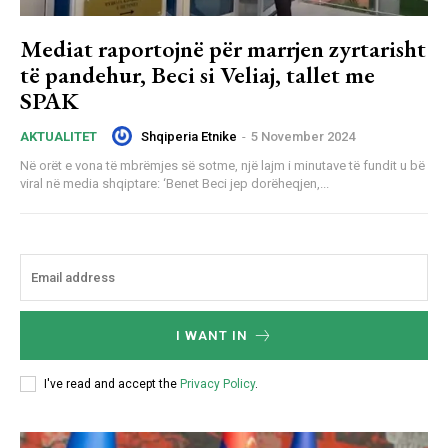
Mediat raportojnë për marrjen zyrtarisht
të pandehur, Beci si Veliaj, tallet me
SPAK
Shqiperia Etnike
-
5 November 2024
AKTUALITET
Në orët e vona të mbrëmjes së sotme, një lajm i minutave të fundit u bë
viral në media shqiptare: ‘Benet Beci jep dorëheqjen,...
I WANT IN
I've read and accept the
Privacy Policy
.