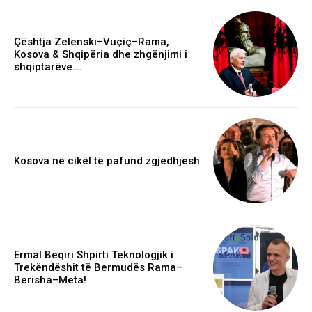
Çështja Zelenski–Vuçiç–Rama,
Kosova & Shqipëria dhe zhgënjimi i
shqiptarëve….
Kosova në cikël të pafund zgjedhjesh
Ermal Beqiri Shpirti Teknologjik i
Trekëndëshit të Bermudës Rama–
Berisha–Meta!